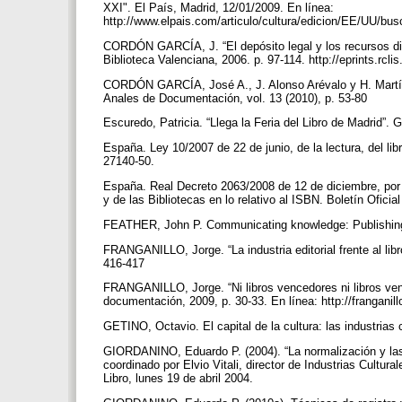
XXI". El País, Madrid, 12/01/2009. En línea:
http://www.elpais.com/articulo/cultura/edicion/EE/UU/bu
CORDÓN GARCÍA, J. “El depósito legal y los recursos digi
Biblioteca Valenciana, 2006. p. 97-114. http://eprints.rc
CORDÓN GARCÍA, José A., J. Alonso Arévalo y H. Martín Rod
Anales de Documentación, vol. 13 (2010), p. 53-80
Escuredo, Patricia. “Llega la Feria del Libro de Madrid”. G
España. Ley 10/2007 de 22 de junio, de la lectura, del libr
27140-50.
España. Real Decreto 2063/2008 de 12 de diciembre, por el
y de las Bibliotecas en lo relativo al ISBN. Boletín Ofici
FEATHER, John P. Communicating knowledge: Publishing 
FRANGANILLO, Jorge. “La industria editorial frente al libro
416-417
FRANGANILLO, Jorge. “Ni libros vencedores ni libros ven
documentación, 2009, p. 30-33. En línea: http://frangani
GETINO, Octavio. El capital de la cultura: las industria
GIORDANINO, Eduardo P. (2004). “La normalización y las 
coordinado por Elvio Vitali, director de Industrias Cultura
Libro, lunes 19 de abril 2004.