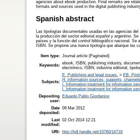
agencies about ebook production. Final remarks are relate
formats and sources used in the digital publishing industr
Spanish abstract
Las tipologías documentales usadas en las agencias del I
la producción del sector editorial español y argentino. Se
países y la función del control bibliográfico nacional. Se
ISBN. Se propone una nueva tipología que abarque las cate
Item type:
Journal article (Paginated)
ebook, ISBN, publishing industry, documenta
Keywords:
electrónico, ISBN, industria editorial, tipo
E. Publishing and legal issues.
>
EB. Print
H. Information sources, supports, channels
Subjects:
I. Information treatment for information ser
I. Information treatment for information ser
Depositing
Eduardo Pablo Giordanino
user:
Date
09 Mar 2012
deposited:
Last
02 Oct 2014 12:21
modified:
URI:
http://hdl.handle.net/10760/16719