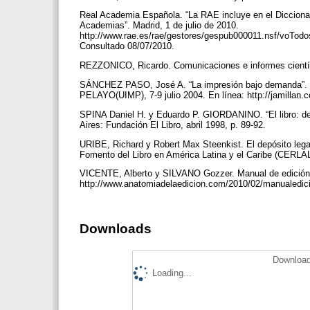
Real Academia Española. “La RAE incluye en el Diccionari
Academias”. Madrid, 1 de julio de 2010.
http://www.rae.es/rae/gestores/gespub000011.nsf/v
Consultado 08/07/2010.
REZZONICO, Ricardo. Comunicaciones e informes cientí
SÁNCHEZ PASO, José A. “La impresión bajo demanda”. En
PELAYO(UIMP), 7-9 julio 2004. En línea: http://jamillan
SPINA Daniel H. y Eduardo P. GIORDANINO. “El libro: desd
Aires: Fundación El Libro, abril 1998, p. 89-92.
URIBE, Richard y Robert Max Steenkist. El depósito lega
Fomento del Libro en América Latina y el Caribe (CERLA
VICENTE, Alberto y SILVANO Gozzer. Manual de edición di
http://www.anatomiadelaedicion.com/2010/02/manualedicio
Downloads
Download
Loading...