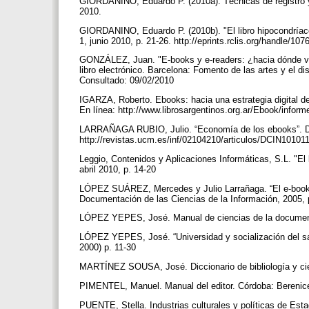
GIORDANINO, Eduardo P. (2010a). Técnicas de registro y 
2010.
GIORDANINO, Eduardo P. (2010b). "El libro hipocondríaco d
1, junio 2010, p. 21-26. http://eprints.rclis.org/handle/1
GONZÁLEZ, Juan. "E-books y e-readers: ¿hacia dónde va la 
libro electrónico. Barcelona: Fomento de las artes y el dis
Consultado: 09/02/2010
IGARZA, Roberto. Ebooks: hacia una estrategia digital del
En línea: http://www.librosargentinos.org.ar/Ebook/inform
LARRAÑAGA RUBIO, Julio. “Economía de los ebooks”. Docu
http://revistas.ucm.es/inf/02104210/articulos/DCIN101
Leggio, Contenidos y Aplicaciones Informáticas, S.L. "El l
abril 2010, p. 14-20
LÓPEZ SUÁREZ, Mercedes y Julio Larrañaga. “El e-book: a
Documentación de las Ciencias de la Información, 2005,
LÓPEZ YEPES, José. Manual de ciencias de la document
LÓPEZ YEPES, José. “Universidad y socialización del saber
2000) p. 11-30
MARTÍNEZ SOUSA, José. Diccionario de bibliología y cie
PIMENTEL, Manuel. Manual del editor. Córdoba: Berenic
PUENTE, Stella. Industrias culturales y políticas de Es