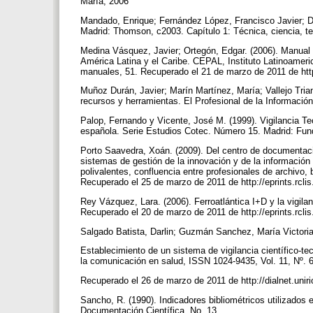
María, 2006
Mandado, Enrique; Fernández López, Francisco Javier; D
Madrid: Thomson, c2003. Capítulo 1: Técnica, ciencia, te
Medina Vásquez, Javier; Ortegón, Edgar. (2006). Manual d
América Latina y el Caribe. CEPAL, Instituto Latinoameri
manuales, 51. Recuperado el 21 de marzo de 2011 de htt
Muñoz Durán, Javier; Marín Martínez, María; Vallejo Trian
recursos y herramientas. El Profesional de la Información
Palop, Fernando y Vicente, José M. (1999). Vigilancia Te
española. Serie Estudios Cotec. Número 15. Madrid: F
Porto Saavedra, Xoán. (2009). Del centro de documentació
sistemas de gestión de la innovación y de la información
polivalentes, confluencia entre profesionales de archivo,
Recuperado el 25 de marzo de 2011 de http://eprints.rcl
Rey Vázquez, Lara. (2006). Ferroatlántica I+D y la vigilan
Recuperado el 20 de marzo de 2011 de http://eprints.rcl
Salgado Batista, Darlin; Guzmán Sanchez, María Victoria;
Establecimiento de un sistema de vigilancia científico-te
la comunicación en salud, ISSN 1024-9435, Vol. 11, Nº. 
Recuperado el 26 de marzo de 2011 de http://dialnet.unir
Sancho, R. (1990). Indicadores bibliométricos utilizados e
Documentación Científica. No. 13.