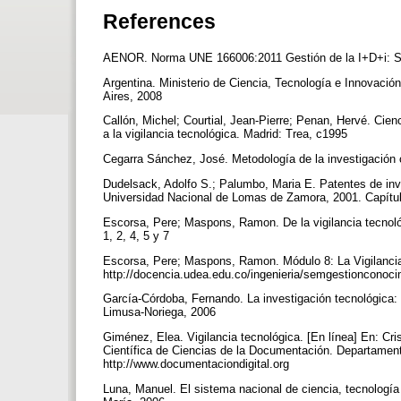
References
AENOR. Norma UNE 166006:2011 Gestión de la I+D+i: Sist
Argentina. Ministerio de Ciencia, Tecnología e Innovació
Aires, 2008
Callón, Michel; Courtial, Jean-Pierre; Penan, Hervé. Cienci
a la vigilancia tecnológica. Madrid: Trea, c1995
Cegarra Sánchez, José. Metodología de la investigación 
Dudelsack, Adolfo S.; Palumbo, Maria E. Patentes de in
Universidad Nacional de Lomas de Zamora, 2001. Capítu
Escorsa, Pere; Maspons, Ramon. De la vigilancia tecnológi
1, 2, 4, 5 y 7
Escorsa, Pere; Maspons, Ramon. Módulo 8: La Vigilancia 
http://docencia.udea.edu.co/ingenieria/semgestioncono
García-Córdoba, Fernando. La investigación tecnológica: i
Limusa-Noriega, 2006
Giménez, Elea. Vigilancia tecnológica. [En línea] En: Cri
Científica de Ciencias de la Documentación. Departamen
http://www.documentaciondigital.org
Luna, Manuel. El sistema nacional de ciencia, tecnología 