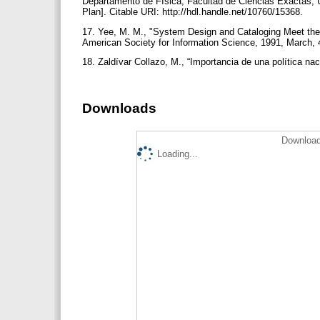
Departamento de Física, Facultad de Ciencias Exactas, U
Plan]. Citable URI: http://hdl.handle.net/10760/15368.
17. Yee, M. M., "System Design and Cataloging Meet the 
American Society for Information Science, 1991, March, 
18. Zaldívar Collazo, M., “Importancia de una política na
Downloads
Download
Loading...