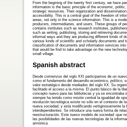
From the begining of the twenty first century, we have pa
information is the basic principle of the economic, politi
strategic resources. Their organization and disseminatio
accessibility. This is a central goal of the freedom of inf
areas, not only in the science information. This is a mo
producers, intermediaries, and users. These groups of peo
contains institutes such as research institutes, publishers
such as writing, publishing, storing and retrieving docum
informal ways and they are producing different kinds of
various kinds of scientific and scholarly documents and t
classification of documents and information services into
that would be find to take advantage on the new technolo
small village.
Spanish abstract
Desde comienzos del siglo XXI participamos de un nuevo
como el fundamento del desarrollo económico, político, so
valor estratégico desde mediados del siglo XX. Su organi
facilitado el acceso a la misma. El punto básico de la l
concepto nuevo para las bibliotecas y ya se encontraba imp
siempre ha tenido como misión central la igualdad de opo
revolución tecnológica existe no sólo en el contexto de l
nueva sociedad, y está modificando vertiginosamente la
interdependientes. Se introduce una nueva forma de relac
reestructuración. Este nuevo modelo de sociedad -que n
las posibilidades de las nuevas tecnologías de la inform
armónica.