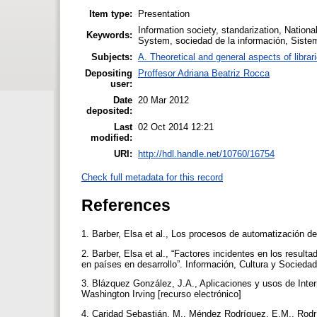
Item type:
Presentation
Information society, standarization, Nationa
Keywords:
System, sociedad de la información, Siste
Subjects:
A. Theoretical and general aspects of librar
Depositing
Proffesor Adriana Beatriz Rocca
user:
Date
20 Mar 2012
deposited:
Last
02 Oct 2014 12:21
modified:
URI:
http://hdl.handle.net/10760/16754
Check full metadata for this record
References
1. Barber, Elsa et al., Los procesos de automatización d
2. Barber, Elsa et al., “Factores incidentes en los result
en países en desarrollo”. Información, Cultura y Socie
3. Blázquez González, J.A., Aplicaciones y usos de Inter
Washington Irving [recurso electrónico]
4. Caridad Sebastián, M., Méndez Rodríguez, E.M., Rodrí