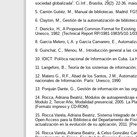
sociedad globalizada”. Ci.Inf., Brasilia, 29(2): 22-36, ma
5. Carrión Gutiéz, M., Manual de bibliotecas. Madrid: F
6. Clayton, M., Gestión de la automatización de bibliote
7. Dierickx, H., A Proposed Common Format for Existing 
Unesco, 1982. (Technical Report RP/1981-1983/5/10.1/03
8. García Melero, L.A. y García Camarero, E., Automatiza
9. Guinchat, C., Menou, M., Introducción general a las 
10. IDICT. Política nacional de Información en Cuba. La
11. Langefors, B., Teoría de los sistemas de información
12. Matero G., R.F., Abad de los Santos, J.M., Automatizac
nacionales de Información. París: Unesco, 1990.
13. Ponjuán Dante, G., Gestión de información en las org
14. Rocca, Adriana Beatriz, Módulos de autoaprendizaje e
Modulo 2, Tercer Año, Modalidad presencial, 2005. La Pl
(Formato impreso y CD-ROM).
15. Rocca Varela, Adriana Beatriz, Sistema Integrado de
Open Access para la Biblioteca del Departamento de Físi
actualización en la evolución de su aplicación, 2011. [Pre
16. Rocca Varela, Adriana Beatriz, & Celso González Cam, 