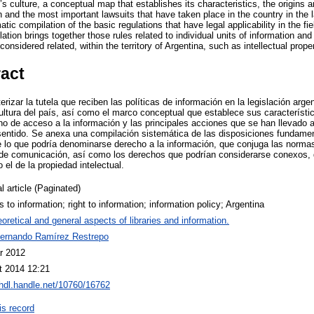
s culture, a conceptual map that establishes its characteristics, the origins a
n and the most important lawsuits that have taken place in the country in the 
ic compilation of the basic regulations that have legal applicability in the fie
ation brings together those rules related to individual units of information and
considered related, within the territory of Argentina, such as intellectual proper
ract
erizar la tutela que reciben las políticas de información en la legislación arg
ltura del país, así como el marco conceptual que establece sus característica
cho de acceso a la información y las principales acciones que se han llevado a
entido. Se anexa una compilación sistemática de las disposiciones fundamen
e lo que podría denominarse derecho a la información, que conjuga las normas
de comunicación, así como los derechos que podrían considerarse conexos, den
el de la propiedad intelectual.
l article (Paginated)
 to information; right to information; information policy; Argentina
oretical and general aspects of libraries and information.
Fernando Ramírez Restrepo
r 2012
t 2014 12:21
/hdl.handle.net/10760/16762
is record