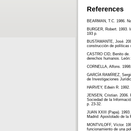
References
BEARMAN, T.C. 1986. Natio
BURGER, Robert. 1993. Inf
193 p.
BUSTAMANTE, José. 2007.
construcción de políticas
CASTRO CID, Benito de. 19
derechos humanos. León: 
CORNELLA, Alfons. 1998. I
GARCÍA RAMÍREZ, Sergio.
de Investigaciones Juríd
HARVEY, Edwin R. 1992. D
JENSEN, Cristian. 2006. P
Sociedad de la Información
p. 23-32.
JUAN XXIII (Papa). 1993. P
Madrid: Apostolado de la 
MONTVILOFF, Víctor. 1990.
funcionamiento de una po