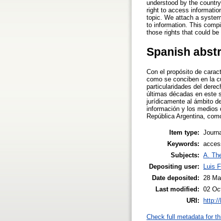
understood by the country’
right to access informatio
topic. We attach a systemat
to information. This compil
those rights that could be 
Spanish abst
Con el propósito de caract
como se conciben en la cu
particularidades del dere
últimas décadas en este s
jurídicamente al ámbito d
información y los medios 
República Argentina, como 
Item type:
Journa
Keywords:
access
Subjects:
A. The
Depositing user:
Luis 
Date deposited:
28 Ma
Last modified:
02 Oc
URI:
http:/
Check full metadata for th