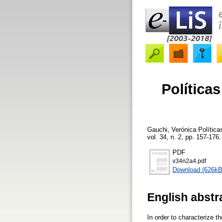
Política
Gauchi, Verónica
Política
vol. 34, n. 2, pp. 157-176.
PDF
v34n2a4.pdf
Download (626kB
English abstr
In order to characterize t