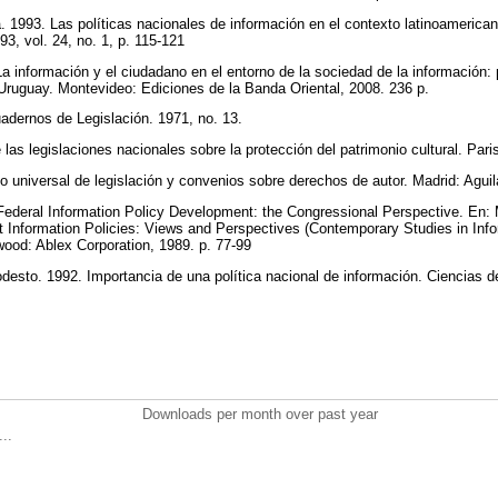
993. Las políticas nacionales de información en el contexto latinoamerican
93, vol. 24, no. 1, p. 115-121
 información y el ciudadano en el entorno de la sociedad de la información: 
l Uruguay. Montevideo: Ediciones de la Banda Oriental, 2008. 236 p.
rnos de Legislación. 1971, no. 13.
as legislaciones nacionales sobre la protección del patrimonio cultural. P
universal de legislación y convenios sobre derechos de autor. Madrid: Aguil
eral Information Policy Development: the Congressional Perspective. En:
 Information Policies: Views and Perspectives (Contemporary Studies in In
wood: Ablex Corporation, 1989. p. 77-99
o. 1992. Importancia de una política nacional de información. Ciencias de 
Downloads per month over past year
..