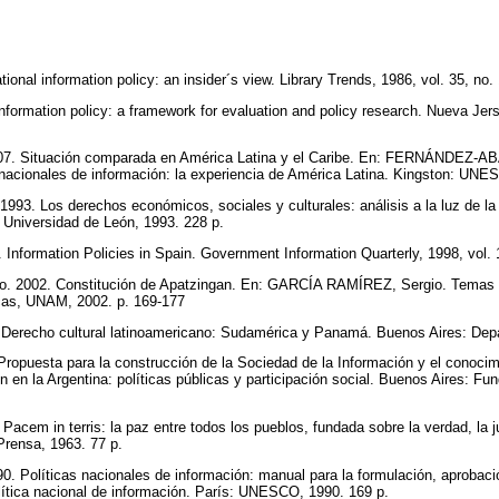
nal information policy: an insider´s view. Library Trends, 1986, vol. 35, no.
ormation policy: a framework for evaluation and policy research. Nueva Jers
 Situación comparada en América Latina y el Caribe. En: FERNÁNDEZ-ABALL
 nacionales de información: la experiencia de América Latina. Kingston: UN
93. Los derechos económicos, sociales y culturales: análisis a la luz de la 
Universidad de León, 1993. 228 p.
nformation Policies in Spain. Government Information Quarterly, 1998, vol. 
 2002. Constitución de Apatzingan. En: GARCÍA RAMÍREZ, Sergio. Temas de
icas, UNAM, 2002. p. 169-177
erecho cultural latinoamericano: Sudamérica y Panamá. Buenos Aires: Dep
ropuesta para la construcción de la Sociedad de la Información y el conocimi
 en la Argentina: políticas públicas y participación social. Buenos Aires: Fun
acem in terris: la paz entre todos los pueblos, fundada sobre la verdad, la ju
Prensa, 1963. 77 p.
 Políticas nacionales de información: manual para la formulación, aprobaci
lítica nacional de información. París: UNESCO, 1990. 169 p.