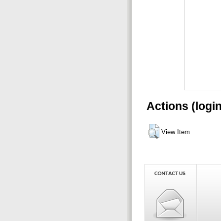
Actions (logi
View Item