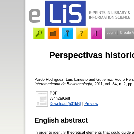
Login
Create 
Perspectivas histori
Pardo Rodríguez, Luis Ernesto
and
Gutiérrez, Rocío
Persp
Interamericana de Bibliotecología
, 2011, vol. 34, n. 2, pp
PDF
v34n2a9.pdf
Download (531kB)
|
Preview
English abstract
In order to identify theoretical elements that could guide a