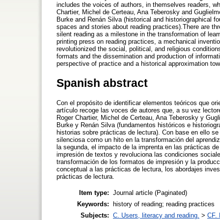
includes the voices of authors, in themselves readers, wh
Chartier, Michel de Certeau, Ana Teberosky and Guglielmo
Burke and Renán Silva (historical and historiographical f
spaces and stories about reading practices).There are thr
silent reading as a milestone in the transformation of lea
printing press on reading practices, a mechanical inventi
revolutionized the social, political, and religious conditio
formats and the dissemination and production of informat
perspective of practice and a historical approximation tow
Spanish abstract
Con el propósito de identificar elementos teóricos que ori
artículo recoge las voces de autores que, a su vez lector
Roger Chartier, Michel de Certeau, Ana Teberosky y Guglie
Burke y Renán Silva (fundamentos históricos e historiogr
historias sobre prácticas de lectura). Con base en ello s
silenciosa como un hito en la transformación del aprendiza
la segunda, el impacto de la imprenta en las prácticas de
impresión de textos y revoluciona las condiciones sociales
transformación de los formatos de impresión y la producc
conceptual a las prácticas de lectura, los abordajes inve
prácticas de lectura.
Item type:
Journal article (Paginated)
Keywords:
history of reading; reading practices
Subjects:
C. Users, literacy and reading.
>
CF. 