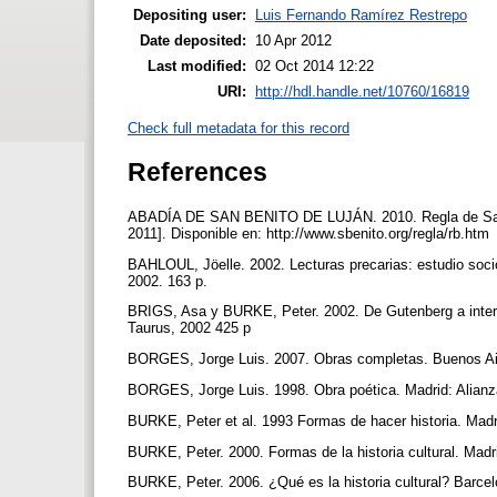
Depositing user:
Luis Fernando Ramírez Restrepo
Date deposited:
10 Apr 2012
Last modified:
02 Oct 2014 12:22
URI:
http://hdl.handle.net/10760/16819
Check full metadata for this record
References
ABADÍA DE SAN BENITO DE LUJÁN. 2010. Regla de San Ben
2011]. Disponible en: http://www.sbenito.org/regla/rb.htm
BAHLOUL, Jöelle. 2002. Lecturas precarias: estudio soci
2002. 163 p.
BRIGS, Asa y BURKE, Peter. 2002. De Gutenberg a interne
Taurus, 2002 425 p
BORGES, Jorge Luis. 2007. Obras completas. Buenos A
BORGES, Jorge Luis. 1998. Obra poética. Madrid: Alian
BURKE, Peter et al. 1993 Formas de hacer historia. Madr
BURKE, Peter. 2000. Formas de la historia cultural. Madr
BURKE, Peter. 2006. ¿Qué es la historia cultural? Barce