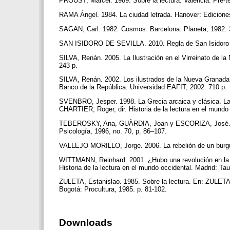
PROUST, Marcel. 1989. Sobre la lectura. Valencia: Pre-t
RAMA Ángel. 1984. La ciudad letrada. Hanover: Ediciones
SAGAN, Carl. 1982. Cosmos. Barcelona: Planeta, 1982.
SAN ISIDORO DE SEVILLA. 2010. Regla de San Isidoro de
SILVA, Renán. 2005. La Ilustración en el Virreinato de la
243 p.
SILVA, Renán. 2002. Los ilustrados de la Nueva Granada,
Banco de la República: Universidad EAFIT, 2002. 710 p.
SVENBRO, Jesper. 1998. La Grecia arcaica y clásica. La
CHARTIER, Roger, dir. Historia de la lectura en el mundo
TEBEROSKY, Ana, GUÀRDIA, Joan y ESCORIZA, José. 1996.
Psicología, 1996, no. 70, p. 86–107.
VALLEJO MORILLO, Jorge. 2006. La rebelión de un burgué
WITTMANN, Reinhard. 2001. ¿Hubo una revolución en la l
Historia de la lectura en el mundo occidental. Madrid: Ta
ZULETA, Estanislao. 1985. Sobre la lectura. En: ZULETA, 
Bogotá: Procultura, 1985. p. 81-102.
Downloads