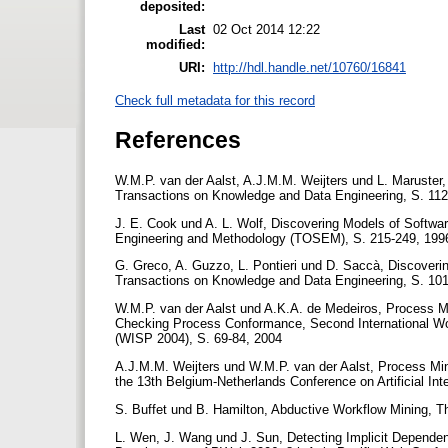
deposited:
Last
02 Oct 2014 12:22
modified:
URI:
http://hdl.handle.net/10760/16841
Check full metadata for this record
References
W.M.P. van der Aalst, A.J.M.M. Weijters und L. Maruste
Transactions on Knowledge and Data Engineering, S. 11
J. E. Cook und A. L. Wolf, Discovering Models of Soft
Engineering and Methodology (TOSEM), S. 215-249, 19
G. Greco, A. Guzzo, L. Pontieri und D. Saccà, Discover
Transactions on Knowledge and Data Engineering, S. 10
W.M.P. van der Aalst und A.K.A. de Medeiros, Process M
Checking Process Conformance, Second International Wor
(WISP 2004), S. 69-84, 2004
A.J.M.M. Weijters und W.M.P. van der Aalst, Process Mi
the 13th Belgium-Netherlands Conference on Artificial In
S. Buffet und B. Hamilton, Abductive Workflow Mining, 
L. Wen, J. Wang und J. Sun, Detecting Implicit Depend