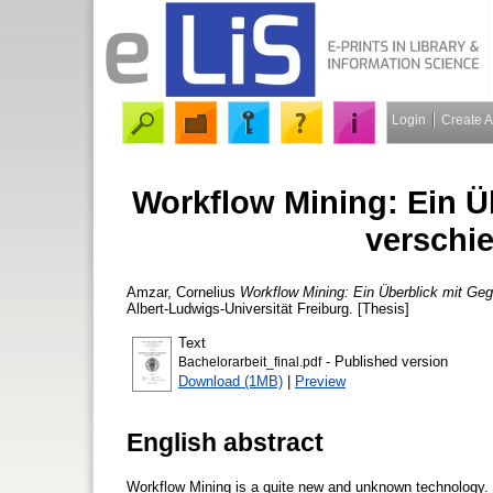
Login
Create 
Workflow Mining: Ein Ü
verschi
Amzar, Cornelius
Workflow Mining: Ein Überblick mit Geg
Albert-Ludwigs-Universität Freiburg. [Thesis]
Text
- Published version
Bachelorarbeit_final.pdf
Download (1MB)
|
Preview
English abstract
Workflow Mining is a quite new and unknown technology. 