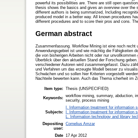
powerful its possibilities are. There are still open quest
thesis shows the basics and gives an overview over the s
different authors is being summarized, Including recognit
produced model in a better way. All known procedures hav
different procedures and to score their pros and cons. The 
German abstract
Zusammenfassung. Workflow Mining ist eine noch recht un
Anwendungsgebiet ist und wie mächtig die Fähigkeiten de
die von bisherigen Arbeiten nicht oder nur unvollkommen 
Überblick über den aktuellen Stand der Forschung geben. 
verschiedener Autoren wird zusammengefasst. Dazu zähle
und Verfahren um das erzeugte Modell besser zu visualisi
Schwächen und so sollen hier Kriterien vorgestellt werde
Nachteile bewerten kann. Auch das Thema icherheit im 
Item type:
Thesis (UNSPECIFIED)
workflow mining, summary, abduction, im
Keywords:
security, process mining
I. Information treatment for information 
Subjects:
I. Information treatment for information 
L. Information technology and library te
Depositing
Cornelius Amzar
user:
Date
17 Apr 2012