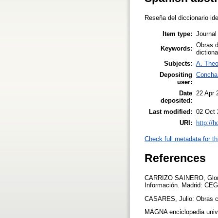
Reseña del diccionario id
Item type:
Journal 
Obras d
Keywords:
dictiona
Subjects:
A. Theo
Depositing
Concha 
user:
Date
22 Apr 
deposited:
Last modified:
02 Oct 
URI:
http://
Check full metadata for th
References
CARRIZO SAINERO, Gloria 
Información. Madrid: CE
CASARES, Julio: Obras c
MAGNA enciclopedia unive