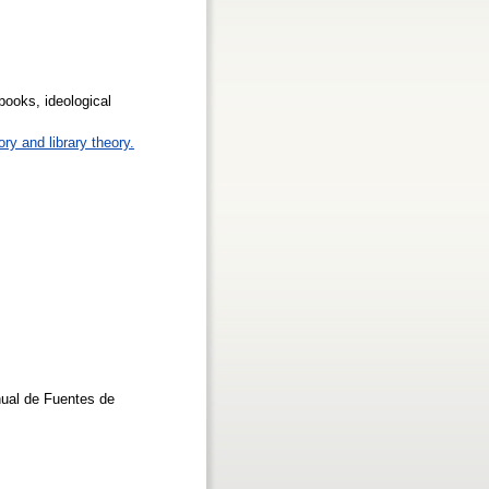
books, ideological
ry and library theory.
ual de Fuentes de