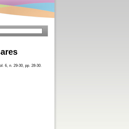
sares
ol. 6, n. 29-30, pp. 28-30.