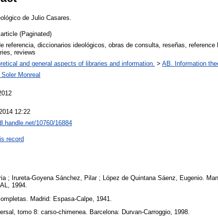
eológico de Julio Casares.
article (Paginated)
e referencia, diccionarios ideológicos, obras de consulta, reseñas, reference 
ries, reviews
retical and general aspects of libraries and information.
>
AB. Information theo
Soler Monreal
2012
2014 12:22
hdl.handle.net/10760/16884
is record
; Irureta-Goyena Sánchez, Pilar ; López de Quintana Sáenz, Eugenio. Man
GAL, 1994.
ompletas. Madrid: Espasa-Calpe, 1941.
rsal, tomo 8: carso-chimenea. Barcelona: Durvan-Carroggio, 1998.