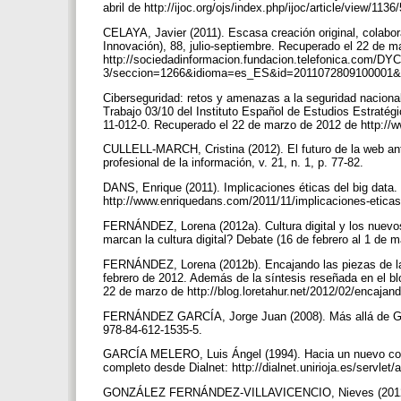
abril de http://ijoc.org/ojs/index.php/ijoc/article/view/1136
CELAYA, Javier (2011). Escasa creación original, colabo
Innovación), 88, julio-septiembre. Recuperado el 22 de 
http://sociedadinformacion.fundacion.telefonica.co
3/seccion=1266&idioma=es_ES&id=2011072809100001&
Ciberseguridad: retos y amenazas a la seguridad nacional
Trabajo 03/10 del Instituto Español de Estudios Estraté
11-012-0. Recuperado el 22 de marzo de 2012 de http://w
CULLELL-MARCH, Cristina (2012). El futuro de la web ante
profesional de la información, v. 21, n. 1, p. 77-82.
DANS, Enrique (2011). Implicaciones éticas del big data
http://www.enriquedans.com/2011/11/implicaciones-eticas
FERNÁNDEZ, Lorena (2012a). Cultura digital y los nuevo
marcan la cultura digital? Debate (16 de febrero al 1 de 
FERNÁNDEZ, Lorena (2012b). Encajando las piezas de la i
febrero de 2012. Además de la síntesis reseñada en el bl
22 de marzo de http://blog.loretahur.net/2012/02/encajand
FERNÁNDEZ GARCÍA, Jorge Juan (2008). Más allá de Goo
978-84-612-1535-5.
GARCÍA MELERO, Luis Ángel (1994). Hacia un nuevo conce
completo desde Dialnet: http://dialnet.unirioja.es/servlet
GONZÁLEZ FERNÁNDEZ-VILLAVICENCIO, Nieves (2012) [En p