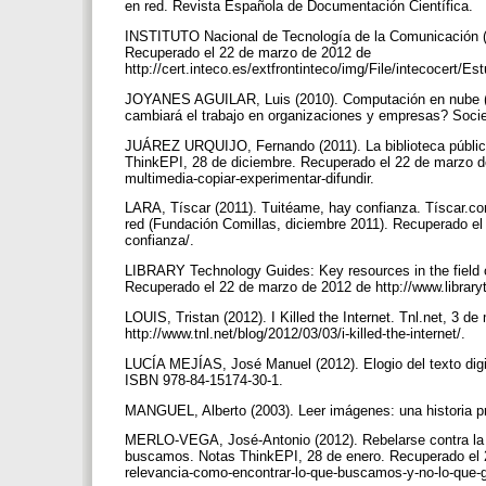
en red. Revista Española de Documentación Científica.
INSTITUTO Nacional de Tecnología de la Comunicación 
Recuperado el 22 de marzo de 2012 de
http://cert.inteco.es/extfrontinteco/img/File/intecocer
JOYANES AGUILAR, Luis (2010). Computación en nube (Cl
cambiará el trabajo en organizaciones y empresas? Socied
JUÁREZ URQUIJO, Fernando (2011). La biblioteca pública 
ThinkEPI, 28 de diciembre. Recuperado el 22 de marzo de 
multimedia-copiar-experimentar-difundir.
LARA, Tíscar (2011). Tuitéame, hay confianza. Tíscar.com
red (Fundación Comillas, diciembre 2011). Recuperado el
confianza/.
LIBRARY Technology Guides: Key resources in the field o
Recuperado el 22 de marzo de 2012 de http://www.library
LOUIS, Tristan (2012). I Killed the Internet. Tnl.net, 3 
http://www.tnl.net/blog/2012/03/03/i-killed-the-internet/.
LUCÍA MEJÍAS, José Manuel (2012). Elogio del texto digit
ISBN 978-84-15174-30-1.
MANGUEL, Alberto (2003). Leer imágenes: una historia pr
MERLO-VEGA, José-Antonio (2012). Rebelarse contra la 
buscamos. Notas ThinkEPI, 28 de enero. Recuperado el 22
relevancia-como-encontrar-lo-que-buscamos-y-no-lo-que