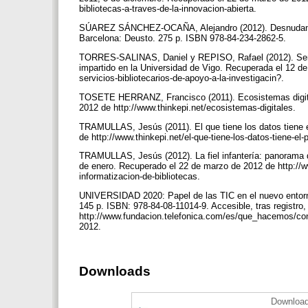
bibliotecas-a-traves-de-la-innovacion-abierta.
SÚAREZ SÁNCHEZ-OCAÑA, Alejandro (2012). Desnudando a
Barcelona: Deusto. 275 p. ISBN 978-84-234-2862-5.
TORRES-SALINAS, Daniel y REPISO, Rafael (2012). Servic
impartido en la Universidad de Vigo. Recuperada el 12 de 
servicios-bibliotecarios-de-apoyo-a-la-investigacin?.
TOSETE HERRANZ, Francisco (2011). Ecosistemas digita
2012 de http://www.thinkepi.net/ecosistemas-digitales.
TRAMULLAS, Jesús (2011). El que tiene los datos tiene 
de http://www.thinkepi.net/el-que-tiene-los-datos-tiene-el
TRAMULLAS, Jesús (2012). La fiel infantería: panorama d
de enero. Recuperado el 22 de marzo de 2012 de http://www
informatizacion-de-bibliotecas.
UNIVERSIDAD 2020: Papel de las TIC en el nuevo entorno
145 p. ISBN: 978-84-08-11014-9. Accesible, tras registro
http://www.fundacion.telefonica.com/es/que_hacemos/con
2012.
Downloads
Download