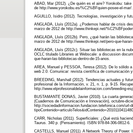
ABAD, Mar (2012). ¿De quién es el aire? Yorokobu: take
de http://www.yorokobu.es/%C2%BFquien-posee-el-mar/
AGUILLO, Isidro (2012). Tecnologías, investigación y futur
ANGLADA, Lluís (2012a). ¿Podemos hablar de crisis desd
marzo de 2012 de http://www.thinkepi.net/%C2%BFpodemos
ANGLADA, Lluís (2012b). Pero, ¿qué harán las bibliotec
marzo de 2012 de http://www.thinkepi.net/pero-que-haran-
ANGLADA, Lluís (2012c). Situar las bibliotecas en la nu
OCLC titulado Libraries at Webscale: a discussion docum
que-haran-las-bibliotecas-dentro-de-15-anos.
AREA, Manuel y PESSOA, Teresa (2012). De lo sólido a lo
web 2.0. Comunicar: revista científica de comunicación
BREEDING, Marshall (2012). Tendencias actuales y futura
profesional de la Información, v. 21, n. 1, p. 9-15. Recup
http://www.elprofesionaldelainformacion.com/breeding-es
BUSTAMANTE DONAS, Javier (2010). La cuarta generació
(Cuadernos de Comunicación e Innovación), octubre-dici
http://sociedadinformacion.fundacion.telefonica.com/url-d
tipoContenido=articuloTelos&idContenido=20101104114
CARR, Nicholas (2011). Superficiales: ¿Qué está haciend
Taurus. 340 p. (Pensamiento). ISBN 978-84-306-0812-6.
CASTELLS, Manuel (2011). A Network Theory of Power. In