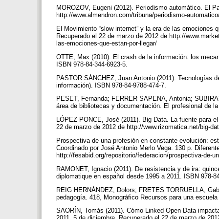
MOROZOV, Eugeni (2012). Periodismo automático. El País,
http://www.almendron.com/tribuna/periodismo-automatico
El Movimiento “slow internet” y la era de las emociones q
Recuperado el 22 de marzo de 2012 de http://www.marketin
las-emociones-que-estan-por-llegar/
OTTE, Max (2010). El crash de la información: los mecani
ISBN 978-84-344-6923-5.
PASTOR SÁNCHEZ, Juan Antonio (2011). Tecnologías de l
información). ISBN 978-84-9788-474-7.
PESET, Fernanda; FERRER-SAPENA, Antonia; SUBIRATS-
área de bibliotecas y documentación. El profesional de la 
LÓPEZ PONCE, José (2011). Big Data. La fuente para el 
22 de marzo de 2012 de http://www.rizomatica.net/big-data
Prospectiva de una profesión en constante evolución: es
Coordinado por José Antonio Merlo Vega. 130 p. Diferent
http://fesabid.org/repositorio/federacion/prospectiva-de-
RAMONET, Ignacio (2011). De resistencia y de ira: quinc
diplomatique en español desde 1995 a 2011. ISBN 978-8
REIG HERNÁNDEZ, Dolors; FRETES TORRUELLA, Gabriella 
pedagogía. 418, Monográfico Recursos para una escuela 
SAORÍN, Tomás (2011). Cómo Linked Open Data impactará 
2011, 5 de diciembre. Recuperado el 22 de marzo de 2012