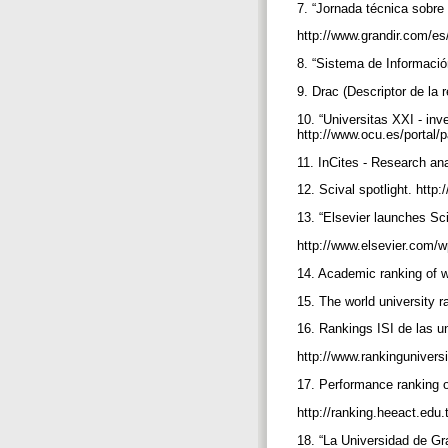
7. “Jornada técnica sobre
http://www.grandir.com/es
8. “Sistema de Informació
9. Drac (Descriptor de la 
10. “Universitas XXI - inv
http://www.ocu.es/portal/
11. InCites - Research an
12. Scival spotlight. http
13. “Elsevier launches Sci
http://www.elsevier.com
14. Academic ranking of w
15. The world university 
16. Rankings ISI de las u
http://www.rankinguniver
17. Performance ranking of
http://ranking.heeact.ed
18. “La Universidad de Gr