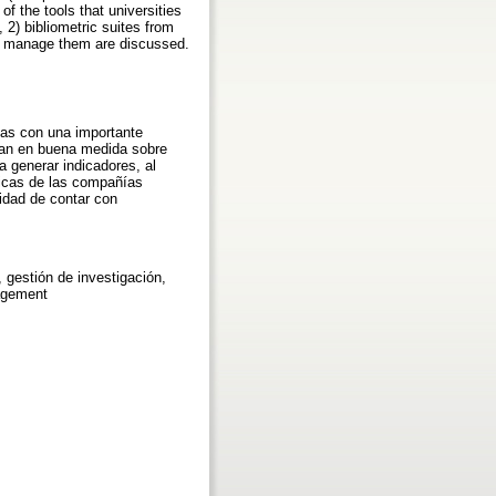
f the tools that universities
, 2) bibliometric suites from
to manage them are discussed.
ias con una importante
san en buena medida sobre
 generar indicadores, al
tricas de las compañías
idad de contar con
, gestión de investigación,
nagement