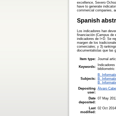
excellence, Severo Ochoa 
have to generate indicators
commercial companies, and
Spanish abst
Los indicadores han deven
financiación (Campus de 
indicadores de I+D. Se re
margen de los tradicionale
comerciales; y 3) rankin
documentalistas que las g
Item type:
Journal arti
Indicadores 
Keywords:
bibliometric
B. Informati
Subjects:
B. Informati
B. Informati
Depositing
Álvaro Cabe
user:
Date
07 May 201
deposited:
Last
02 Oct 2014
modified: