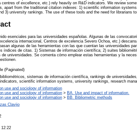
centres of excellence, etc.) rely heavily on R&D indicators. We review some o
, apart from the traditional citation indexes: 1) scientific information systems
 3) university rankings. The use of these tools and the need for librarians 
ract
ido esenciales para las universidades españolas. Algunas de las convocator
excelencia internacional, Centros de excelencia Severo Ochoa, etc.) descan
pasan algunas de las herramientas con las que cuentan las universidades para
s índices de citas. 1) Sistemas de información científica; 2) suites bibliomé
gs de universidades. Se comenta cómo emplear estas herramientas y la neces
estionen.
cle (Paginated)
bibliométricos, sistemas de información científica, rankings de universidades
 indicators, scientific information systems, university rankings, research ma
on use and sociology of information
on use and sociology of information
>
BA. Use and impact of information.
on use and sociology of information
>
BB. Bibliometric methods
zas Clavijo
2
 12:22