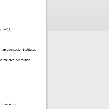
ic. 2011.
ria/presentacion-institutos-
los mejores del mundo.
e Innovación.