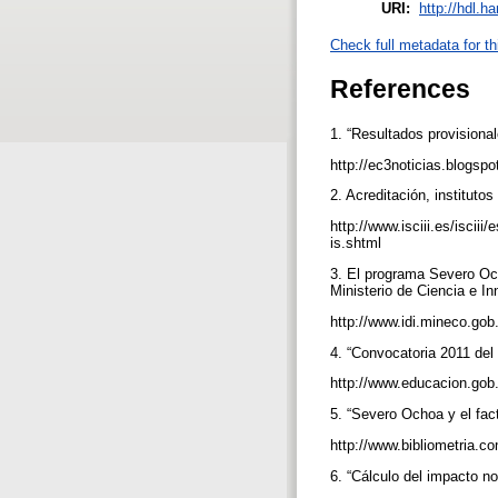
URI:
http://hdl.h
Check full metadata for th
References
1. “Resultados provisiona
http://ec3noticias.blogsp
2. Acreditación, institutos
http://www.isciii.es/isciii
is.shtml
3. El programa Severo Oc
Ministerio de Ciencia e I
http://www.idi.mineco.gob
4. “Convocatoria 2011 del
http://www.educacion.gob
5. “Severo Ochoa y el fac
http://www.bibliometria.c
6. “Cálculo del impacto no