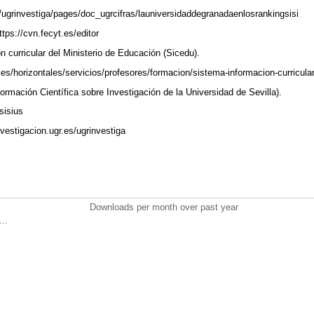
es/ugrinvestiga/pages/doc_ugrcifras/launiversidaddegranadaenlosrankingsisi
tps://cvn.fecyt.es/editor
n curricular del Ministerio de Educación (Sicedu).
es/horizontales/servicios/profesores/formacion/sistema-informacion-curricula
ormación Científica sobre Investigación de la Universidad de Sevilla).
/sisius
nvestigacion.ugr.es/ugrinvestiga
Downloads per month over past year
..