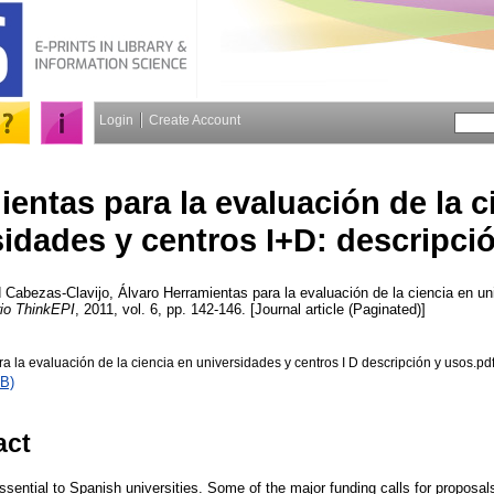
Login
Create Account
entas para la evaluación de la c
idades y centros I+D: descripci
d
Cabezas-Clavijo, Álvaro
Herramientas para la evaluación de la ciencia en un
io ThinkEPI
, 2011, vol. 6, pp. 142-146. [Journal article (Paginated)]
a la evaluación de la ciencia en universidades y centros I D descripción y usos.pd
B)
act
sential to Spanish universities. Some of the major funding calls for proposal