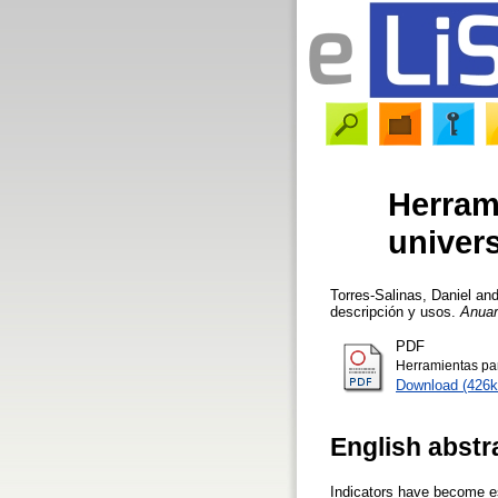
Herrami
univers
Torres-Salinas, Daniel
an
descripción y usos.
Anuar
PDF
Herramientas par
Download (426k
English abstr
Indicators have become es