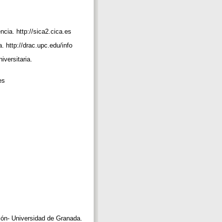
ncia. http://sica2.cica.es
a. http://drac.upc.edu/info
iversitaria.
n
tes
ción- Universidad de Granada.