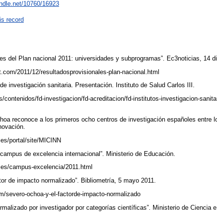
andle.net/10760/16923
is record
les del Plan nacional 2011: universidades y subprogramas”. Ec3noticias, 14 d
ot.com/2011/12/resultadosprovisionales-plan-nacional.html
 de investigación sanitaria. Presentación. Instituto de Salud Carlos III.
/es/contenidos/fd-investigacion/fd-acreditacion/fd-institutos-investigacion-sanita
hoa reconoce a los primeros ocho centros de investigación españoles entre 
nnovación.
.es/portal/site/MICINN
 campus de excelencia internacional”. Ministerio de Educación.
.es/campus-excelencia/2011.html
tor de impacto normalizado”. Bibliometría, 5 mayo 2011.
om/severo-ochoa-y-el-factorde-impacto-normalizado
rmalizado por investigador por categorías científicas”. Ministerio de Ciencia 