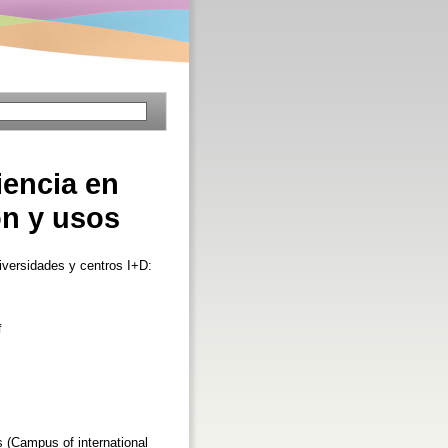
iencia en
ón y usos
iversidades y centros I+D:
f
s (Campus of international