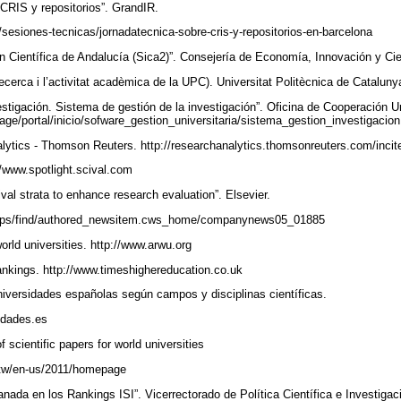
 CRIS y repositorios”. GrandIR.
/sesiones-tecnicas/jornadatecnica-sobre-cris-y-repositorios-en-barcelona
n Científica de Andalucía (Sica2)”. Consejería de Economía, Innovación y Cie
recerca i l’activitat acadèmica de la UPC). Universitat Politècnica de Cataluny
estigación. Sistema de gestión de la investigación”. Oficina de Cooperación Un
page/portal/inicio/sofware_gestion_universitaria/sistema_gestion_investigacio
alytics - Thomson Reuters. http://researchanalytics.thomsonreuters.com/inci
://www.spotlight.scival.com
val strata to enhance research evaluation”. Elsevier.
/wps/find/authored_newsitem.cws_home/companynews05_01885
orld universities. http://www.arwu.org
rankings. http://www.timeshighereducation.co.uk
niversidades españolas según campos y disciplinas científicas.
sidades.es
 scientific papers for world universities
u.tw/en-us/2011/homepage
anada en los Rankings ISI”. Vicerrectorado de Política Científica e Investiga