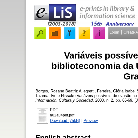
Login
Create 
Variáveis possív
biblioteconomia da 
Gra
Borges, Rosane Beatriz Allegretti
,
Ferreira, Glória Isabel
Tazima, Ivete Hissako
Variáveis possíveis de evasão no 
Información, Cultura y Sociedad
, 2000, n. 2, pp. 65-69. [
PDF
n02a04pdf.pdf
Download (75kB)
|
Preview
English abstract