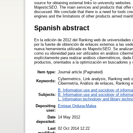
source for obtaining external links to university websites.
MajesticSEO. The main services and products that offer dat
discussed. We conclude that there is a need for tools crea
engines and the limitations of other products aimed mainly
Spanish abstract
En la edición de 2012 del Ranking web de universidades 
por la fuente de obtención de enlaces externos a las sede
nueva herramienta utilizada es MajesticSEO. Se analizan 
como su idoneidad para ser utilizados en análisis ciber
explícitamente para realizar análisis cibermétricos, dada
productos, orientados a la optimización en buscadores y n
Item type:
Journal article (Paginated)
Cybermetrics, Link analysis, Ranking web o
Keywords:
Cibermetría, Análisis de enlaces, Ranking 
B. Information use and sociology of informa
Subjects:
B. Information use and sociology of informa
L. Information technology and library techn
Depositing
Enrique Orduna-Malea
user:
Date
14 May 2012
deposited:
Last
02 Oct 2014 12:22
modified: