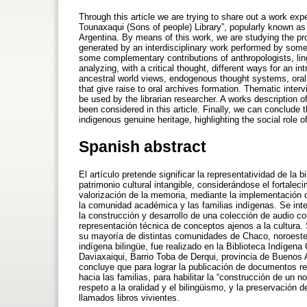
Through this article we are trying to share out a work exp
Tounaxaqui (Sons of people) Library”, popularly known a
Argentina. By means of this work, we are studying the pr
generated by an interdisciplinary work performed by some p
some complementary contributions of anthropologists, lin
analyzing, with a critical thought, different ways for an in
ancestral world views, endogenous thought systems, oral 
that give raise to oral archives formation. Thematic inte
be used by the librarian researcher. A works description
been considered in this article. Finally, we can conclude 
indigenous genuine heritage, highlighting the social role 
Spanish abstract
El artículo pretende significar la representatividad de la 
patrimonio cultural intangible, considerándose el fortalec
valorización de la memoria, mediante la implementación de 
la comunidad académica y las familias indígenas. Se inten
la construcción y desarrollo de una colección de audio co
representación técnica de conceptos ajenos a la cultura.
su mayoría de distintas comunidades de Chaco, noroeste
indígena bilingüe, fue realizado en la Biblioteca Indíge
Daviaxaiqui, Barrio Toba de Derqui, provincia de Buenos
concluye que para lograr la publicación de documentos re
hacia las familias, para habilitar la “construcción de un n
respeto a la oralidad y el bilingüismo, y la preservación
llamados libros vivientes.