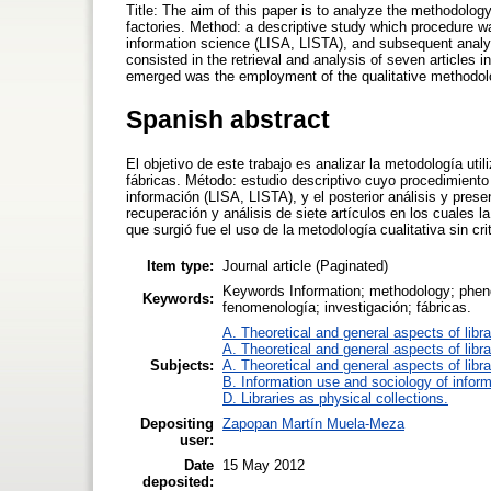
Title: The aim of this paper is to analyze the methodolog
factories. Method: a descriptive study which procedure wa
information science (LISA, LISTA), and subsequent analys
consisted in the retrieval and analysis of seven articles
emerged was the employment of the qualitative methodolog
Spanish abstract
El objetivo de este trabajo es analizar la metodología uti
fábricas. Método: estudio descriptivo cuyo procedimient
información (LISA, LISTA), y el posterior análisis y pres
recuperación y análisis de siete artículos en los cuales la
que surgió fue el uso de la metodología cualitativa sin cr
Item type:
Journal article (Paginated)
Keywords Information; methodology; pheno
Keywords:
fenomenología; investigación; fábricas.
A. Theoretical and general aspects of libra
A. Theoretical and general aspects of libra
Subjects:
A. Theoretical and general aspects of libra
B. Information use and sociology of inform
D. Libraries as physical collections.
Depositing
Zapopan Martín Muela-Meza
user:
Date
15 May 2012
deposited: