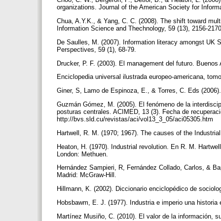
organizations. Journal of the American Society for Infor
Chua, A.Y.K., & Yang, C. C. (2008). The shift toward multi
Information Science and Thechnology, 59 (13), 2156-217
De Saulles, M. (2007). Information literacy amongst UK 
Perspectives, 59 (1), 68-79.
Drucker, P. F. (2003). El management del futuro. Buenos
Enciclopedia universal ilustrada europeo-americana, to
Giner, S, Lamo de Espinoza, E., & Torres, C. Eds (2006).
Guzmán Gómez, M. (2005). El fenómeno de la interdiscipli
posturas centrales. ACIMED, 13 (3). Fecha de recuperac
http://bvs.sld.cu/revistas/aci/vol13_3_05/aci05305.htm
Hartwell, R. M. (1970; 1967). The causes of the Industri
Heaton, H. (1970). Industrial revolution. En R. M. Hartwell
London: Methuen.
Hernández Sampieri, R, Fernández Collado, Carlos, & Bap
Madrid: McGraw-Hill.
Hillmann, K. (2002). Diccionario enciclopédico de sociolo
Hobsbawm, E. J. (1977). Industria e imperio una histori
Martínez Musiño, C. (2010). El valor de la información, 