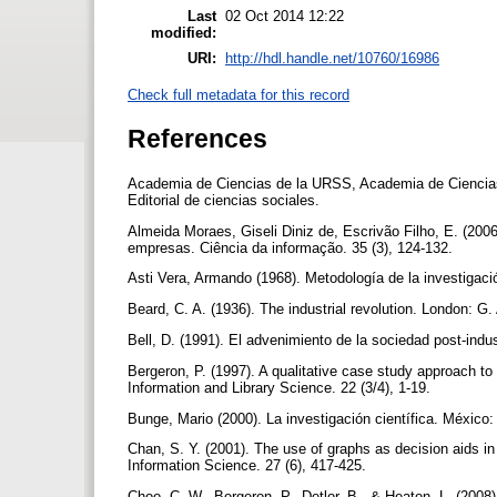
Last
02 Oct 2014 12:22
modified:
URI:
http://hdl.handle.net/10760/16986
Check full metadata for this record
References
Academia de Ciencias de la URSS, Academia de Ciencias 
Editorial de ciencias sociales.
Almeida Moraes, Giseli Diniz de, Escrivão Filho, E. (200
empresas. Ciência da informação. 35 (3), 124-132.
Asti Vera, Armando (1968). Metodología de la investigac
Beard, C. A. (1936). The industrial revolution. London: G.
Bell, D. (1991). El advenimiento de la sociedad post-indus
Bergeron, P. (1997). A qualitative case study approach 
Information and Library Science. 22 (3/4), 1-19.
Bunge, Mario (2000). La investigación científica. México:
Chan, S. Y. (2001). The use of graphs as decision aids in 
Information Science. 27 (6), 417-425.
Choo, C. W., Bergeron, P., Detlor, B., & Heaton, L. (2008)