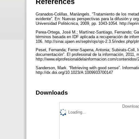
References
Granados-Colillas, Mariàngels. “Tratamiento de los meta
evidente”. En: Nuevas perspectivas para la difusión y o
Universidad Politécnica, 2009, pp. 1043-1054. http://epri
Perea-Ortega, José M.; Martínez-Santiago, Fernando; Ga
términos basada en IDF aplicada a recuperación de inform
106. http://sinai.ujaen.es/sepln/ojs/ojs-2.3.5/index.php/pl
Peset, Fernanda; Ferrer-Sapena, Antonia; Subirats-Coll, 
documentación”. El profesional de la información, 2011, ma
http://www.elprofesionaldelainformacion.com/contenidos/
Sanderson, Mark. “Retrieving with good sense”. Information
http://dx.doi.org/10.1023/A:1009933700147
Downloads
Download
Loading...