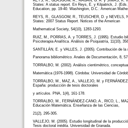
REYS, R., GLASGOW, R., RAGAN, G. A. y SIMAS, K. W. (
States: A status report. En Reys, E. y Kilpatrick, J. (E
Education, pp. 19-40. Washington, D.C.: American Mathe
REYS, R., GLASGOW, R., TEUSCHER, D. y NEVELS, N. (2
States: 2007 Status Report. Notices of the American
Mathematical Society, 54(10), 1283-1293.
RUIZ, M., PORRAS, A. y TORRES, J. (1995). Estudio bibli
Psicoterapia Analítica. Análisis de Psiquiatría, 11(10), 3
SANTILLÁN, E. y VALLES, J. (2005). Contribución de la 
Panorama bibliométrico. Anales de Documentación, 8, 5
TORRALBO, M. (2002). Análisis cientimétrico, conceptua
Matemática (1976-1998). Córdoba: Universidad de Córdo
TORRALBO, M., MAZ, A., VALLEJO, M. y FERNÁNDEZCANO
España: producción de tesis doctorales
y artículos. PNA, 1(4), 161-178.
TORRALBO, M., FERNÁNDEZ-CANO, A., RICO, L., MAZ, A.
Educación Matemática. Enseñanza de las Ciencias,
21(2), 295-305.
VALLEJO, M. (2005). Estudio longitudinal de la producci
Tesis doctoral inédita. Universidad de Granada.