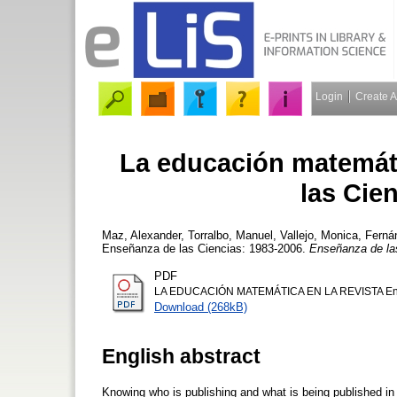
Login
Create 
La educación matemáti
las Cie
Maz, Alexander
,
Torralbo, Manuel
,
Vallejo, Monica
,
Ferná
Enseñanza de las Ciencias: 1983-2006.
Enseñanza de la
PDF
LA EDUCACIÓN MATEMÁTICA EN LA REVISTA Ense
Download (268kB)
English abstract
Knowing who is publishing and what is being published in a 