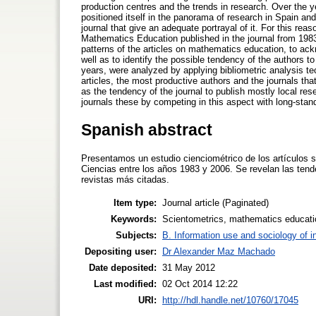
production centres and the trends in research. Over the 
positioned itself in the panorama of research in Spain and
journal that give an adequate portrayal of it. For this re
Mathematics Education published in the journal from 1983 
patterns of the articles on mathematics education, to ackn
well as to identify the possible tendency of the authors t
years, were analyzed by applying bibliometric analysis tec
articles, the most productive authors and the journals th
as the tendency of the journal to publish mostly local res
journals these by competing in this aspect with long-standi
Spanish abstract
Presentamos un estudio cienciométrico de los artículos 
Ciencias entre los años 1983 y 2006. Se revelan las tend
revistas más citadas.
Item type:
Journal article (Paginated)
Keywords:
Scientometrics, mathematics educati
Subjects:
B. Information use and sociology of i
Depositing user:
Dr Alexander Maz Machado
Date deposited:
31 May 2012
Last modified:
02 Oct 2014 12:22
URI:
http://hdl.handle.net/10760/17045