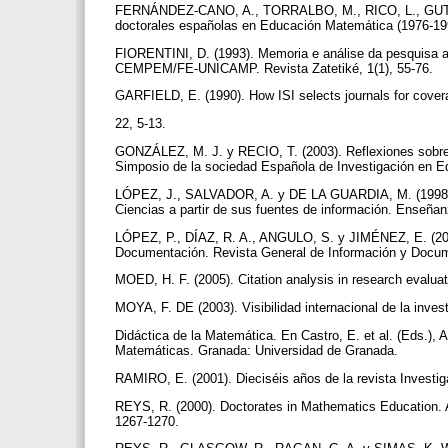
FERNÁNDEZ-CANO, A., TORRALBO, M., RICO, L., GUTIÉRR
doctorales españolas en Educación Matemática (1976-199
FIORENTINI, D. (1993). Memoria e análise da pesquisa 
CEMPEM/FE-UNICAMP. Revista Zatetiké, 1(1), 55-76.
GARFIELD, E. (1990). How ISI selects journals for covera
22, 5-13.
GONZÁLEZ, M. J. y RECIO, T. (2003). Reflexiones sobre l
Simposio de la sociedad Española de Investigación en 
LÓPEZ, J., SALVADOR, A. y DE LA GUARDIA, M. (1998). Es
Ciencias a partir de sus fuentes de información. Enseñan
LÓPEZ, P., DÍAZ, R. A., ANGULO, S. y JIMÉNEZ, E. (2001)
Documentación. Revista General de Información y Docum
MOED, H. F. (2005). Citation analysis in research evalua
MOYA, F. DE (2003). Visibilidad internacional de la inve
Didáctica de la Matemática. En Castro, E. et al. (Eds.),
Matemáticas. Granada: Universidad de Granada.
RAMIRO, E. (2001). Dieciséis años de la revista Investi
REYS, R. (2000). Doctorates in Mathematics Education. 
1267-1270.