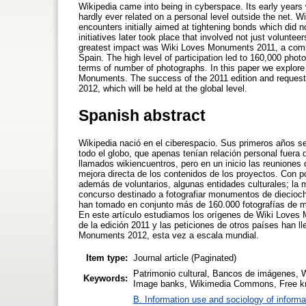
Wikipedia came into being in cyberspace. Its early year
hardly ever related on a personal level outside the net. 
encounters initially aimed at tightening bonds which did n
initiatives later took place that involved not just volunte
greatest impact was Wiki Loves Monuments 2011, a compe
Spain. The high level of participation led to 160,000 pho
terms of number of photographs. In this paper we explore
Monuments. The success of the 2011 edition and requests
2012, which will be held at the global level.
Spanish abstract
Wikipedia nació en el ciberespacio. Sus primeros años se 
todo el globo, que apenas tenían relación personal fuera d
llamados wikiencuentros, pero en un inicio las reuniones 
mejora directa de los contenidos de los proyectos. Con po
además de voluntarios, algunas entidades culturales; l
concurso destinado a fotografiar monumentos de dieciocho
han tomado en conjunto más de 160.000 fotografías de 
En este artículo estudiamos los orígenes de Wiki Loves 
de la edición 2011 y las peticiones de otros países han l
Monuments 2012, esta vez a escala mundial.
Item type:
Journal article (Paginated)
Patrimonio cultural, Bancos de imágenes, W
Keywords:
Image banks, Wikimedia Commons, Free k
B. Information use and sociology of informa