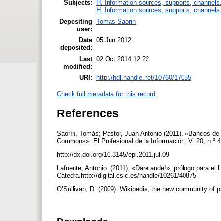
Subjects:
H. Information sources, supports, channels
H. Information sources, supports, channels
Depositing
Tomas Saorin
user:
Date
05 Jun 2012
deposited:
Last
02 Oct 2014 12:22
modified:
URI:
http://hdl.handle.net/10760/17055
Check full metadata for this record
References
Saorín, Tomás; Pastor, Juan Antonio (2011). «Bancos de
Commons». El Profesional de la Información. V. 20, n.º 
http://dx.doi.org/10.3145/epi.2011.jul.09
Lafuente, Antonio. (2011). «Dare aude!», prólogo para el l
Cátedra.http://digital.csic.es/handle/10261/40875
O’Sullivan, D. (2009). Wikipedia, the new community of p