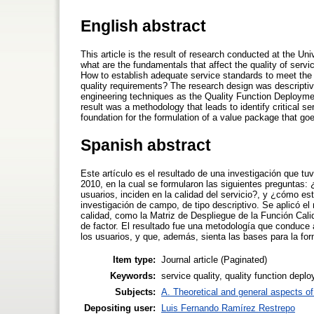
English abstract
This article is the result of research conducted at the Un
what are the fundamentals that affect the quality of servi
How to establish adequate service standards to meet the
quality requirements? The research design was descript
engineering techniques as the Quality Function Deploymen
result was a methodology that leads to identify critical s
foundation for the formulation of a value package that go
Spanish abstract
Este artículo es el resultado de una investigación que tuv
2010, en la cual se formularon las siguientes preguntas:
usuarios, inciden en la calidad del servicio?, y ¿cómo e
investigación de campo, de tipo descriptivo. Se aplicó 
calidad, como la Matriz de Despliegue de la Función Cali
de factor. El resultado fue una metodología que conduce a 
los usuarios, y que, además, sienta las bases para la fo
Item type:
Journal article (Paginated)
Keywords:
service quality, quality function depl
Subjects:
A. Theoretical and general aspects of 
Depositing user:
Luis Fernando Ramírez Restrepo