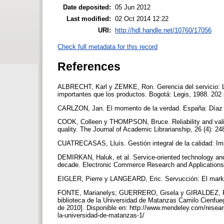
Date deposited:
05 Jun 2012
Last modified:
02 Oct 2014 12:22
URI:
http://hdl.handle.net/10760/17056
Check full metadata for this record
References
ALBRECHT, Karl y ZEMKE, Ron. Gerencia del servicio: L
importantes que los productos. Bogotá: Legis, 1988. 202
CARLZON, Jan. El momento de la verdad. España: Díaz 
COOK, Colleen y THOMPSON, Bruce. Reliability and valid
quality. The Journal of Academic Librarianship, 26 (4): 2
CUATRECASAS, Lluís. Gestión integral de la calidad: Impl
DEMIRKAN, Haluk, et al. Service-oriented technology an
decade. Electronic Commerce Research and Applications,
EIGLER, Pierre y LANGEARD, Eric. Servucción: El market
FONTE, Marianelys; GUERRERO, Gisela y GIRALDEZ, Raisa
biblioteca de la Universidad de Matanzas Camilo Cienfue
de 2010]. Disponible en: http://www.mendeley.com/research
la-universidad-de-matanzas-1/