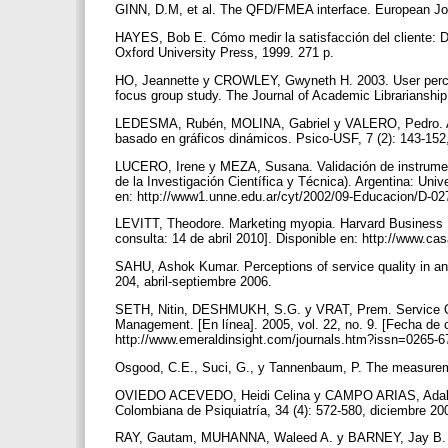
GINN, D.M, et al. The QFD/FMEA interface. European Jou
HAYES, Bob E. Cómo medir la satisfacción del cliente: D
Oxford University Press, 1999. 271 p.
HO, Jeannette y CROWLEY, Gwyneth H. 2003. User percepti
focus group study. The Journal of Academic Librarianship,
LEDESMA, Rubén, MOLINA, Gabriel y VALERO, Pedro. Aná
basado en gráficos dinámicos. Psico-USF, 7 (2): 143-152,
LUCERO, Irene y MEZA, Susana. Validación de instrumen
de la Investigación Científica y Técnica). Argentina: Un
en: http://www1.unne.edu.ar/cyt/2002/09-Educacion/D-02
LEVITT, Theodore. Marketing myopia. Harvard Business Re
consulta: 14 de abril 2010]. Disponible en: http://www.
SAHU, Ashok Kumar. Perceptions of service quality in an 
204, abril-septiembre 2006.
SETH, Nitin, DESHMUKH, S.G. y VRAT, Prem. Service Quali
Management. [En línea]. 2005, vol. 22, no. 9. [Fecha de 
http://www.emeraldinsight.com/journals.htm?issn=026
Osgood, C.E., Suci, G., y Tannenbaum, P. The measuremen
OVIEDO ACEVEDO, Heidi Celina y CAMPO ARIAS, Adalbert
Colombiana de Psiquiatría, 34 (4): 572-580, diciembre 2
RAY, Gautam, MUHANNA, Waleed A. y BARNEY, Jay B. Inf