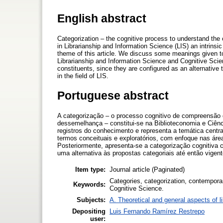
English abstract
Categorization – the cognitive process to understand the ch
in Librarianship and Information Science (LIS) an intrinsi
theme of this article. We discuss some meanings given to
Librarianship and Information Science and Cognitive Scie
constituents, since they are configured as an alternative 
in the field of LIS.
Portuguese abstract
A categorização – o processo cognitivo de compreensão da
dessemelhança – constitui-se na Biblioteconomia e Ciên
registros do conhecimento e representa a temática cent
termos conceituais e exploratórios, com enfoque nas áre
Posteriormente, apresenta-se a categorização cognitiva 
uma alternativa às propostas categoriais até então vige
Item type:
Journal article (Paginated)
Categories, categorization, contemporar
Keywords:
Cognitive Science.
Subjects:
A. Theoretical and general aspects of li
Depositing
Luis Fernando Ramírez Restrepo
user: