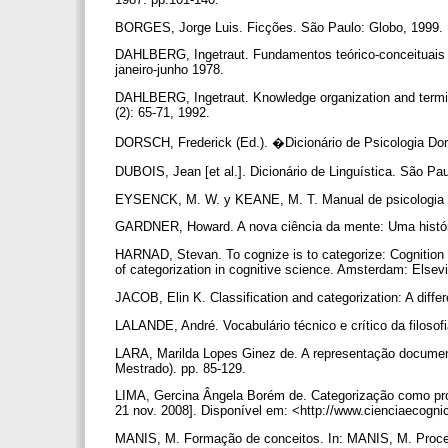
BORGES, Jorge Luis. Ficções. São Paulo: Globo, 1999.
DAHLBERG, Ingetraut. Fundamentos teórico-conceituais da 
janeiro-junho 1978.
DAHLBERG, Ingetraut. Knowledge organization and terminol
(2): 65-71, 1992.
DORSCH, Frederick (Ed.). �Dicionário de Psicologia Dor
DUBOIS, Jean [et al.]. Dicionário de Linguística. São Pau
EYSENCK, M. W. y KEANE, M. T. Manual de psicologia co
GARDNER, Howard. A nova ciência da mente: Uma história
HARNAD, Stevan. To cognize is to categorize: Cognition
of categorization in cognitive science. Amsterdam: Elsev
JACOB, Elin K. Classification and categorization: A diffe
LALANDE, André. Vocabulário técnico e crítico da filosof
LARA, Marilda Lopes Ginez de. A representação document
Mestrado). pp. 85-129.
LIMA, Gercina Ângela Borém de. Categorização como proc
21 nov. 2008]. Disponível em: <http://www.cienciaecogni
MANIS, M. Formação de conceitos. In: MANIS, M. Proces