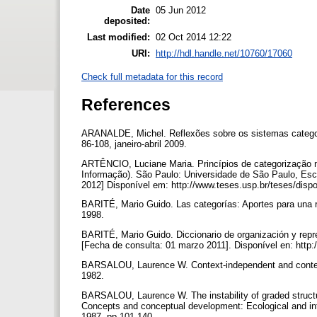
Date
05 Jun 2012
deposited:
Last modified:
02 Oct 2014 12:22
URI:
http://hdl.handle.net/10760/17060
Check full metadata for this record
References
ARANALDE, Michel. Reflexões sobre os sistemas categori
86-108, janeiro-abril 2009.
ARTÊNCIO, Luciane Maria. Princípios de categorização 
Informação). São Paulo: Universidade de São Paulo, Esc
2012] Disponível em: http://www.teses.usp.br/teses/disp
BARITÉ, Mario Guido. Las categorías: Aportes para una re
1998.
BARITÉ, Mario Guido. Diccionario de organización y repre
[Fecha de consulta: 01 marzo 2011]. Disponível en: http:
BARSALOU, Laurence W. Context-independent and context
1982.
BARSALOU, Laurence W. The instability of graded structur
Concepts and conceptual development: Ecological and inte
1987. pp.101-140.