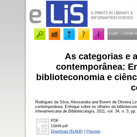
Login
Create 
As categorias e 
contemporânea: En
biblioteconomia e ciênc
c
Rodrigues da Silva, Alessandra
and
Borem de Oliveira Li
contemporânea: Enfoque sobre os olhares da bibliotecono
Interamericana de Bibliotecología
, 2011, vol. 34, n. 3, pp
PDF
10846.pdf
Download (814kB)
|
Preview