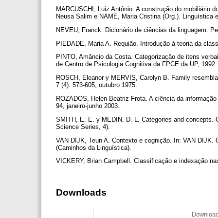
MARCUSCHI, Luiz Antônio. A construção do mobiliário d
Neusa Salim e NAME, Maria Cristina (Org.). Linguística e
NEVEU, Franck. Dicionário de ciências da linguagem. Pe
PIEDADE, Maria A. Requião. Introdução à teoria da classi
PINTO, Amâncio da Costa. Categorização de itens verbais
de Centro de Psicologia Cognitiva da FPCE da UP, 1992
ROSCH, Eleanor y MERVIS, Carolyn B. Family resemblances
7 (4): 573-605, outubro 1975.
ROZADOS, Helen Beatriz Frota. A ciência da informação 
94, janeiro-junho 2003.
SMITH, E. E. y MEDIN, D. L. Categories and concepts. C
Science Series, 4).
VAN DIJK, Teun A. Contexto e cognição. In: VAN DIJK. Co
(Caminhos da Linguística).
VICKERY, Brian Campbell. Classificação e indexação nas
Downloads
Download