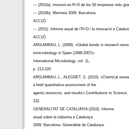
— (2010a). Inversió en R+D de les 50 empreses més gr
— (2010b). Memòria 2009. Barcelona:
ACC1Ó.
— (2011). Informe anual de l’R+D i la innovació a Catalu
ACC1Ó.
ARGUIMBAU, L. (2008). «Global trends in research resour
inmicrobiology in Spain (1998-2007)».
International Microbiology, vol. 11,
p. 213-220.
ARGUIMBAU, L.; ALEGRET, S. (2010). «Chemical researc
a brief quantitative assessment of the
agents,resources, and results».Contributions to Science, v
232.
GENERALITAT DE CATALUNYA (2010). Informe
anual sobre la indústria a Catalunya
2009. Barcelona: Generalitat de Catalunya.