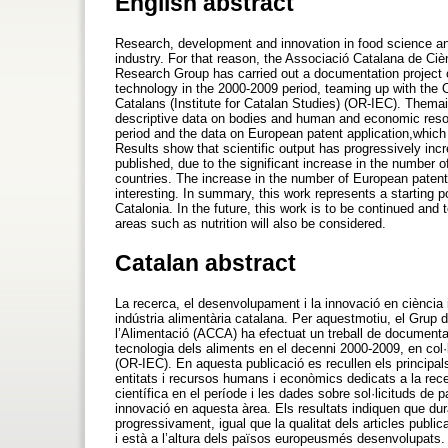
English abstract
Research, development and innovation in food science an
industry. For that reason, the Associació Catalana de Ci
Research Group has carried out a documentation project 
technology in the 2000-2009 period, teaming up with the O
Catalans (Institute for Catalan Studies) (OR-IEC). Themain
descriptive data on bodies and human and economic resour
period and the data on European patent application,which a
Results show that scientific output has progressively incr
published, due to the significant increase in the number 
countries. The increase in the number of European patent a
interesting. In summary, this work represents a starting p
Catalonia. In the future, this work is to be continued and 
areas such as nutrition will also be considered.
Catalan abstract
La recerca, el desenvolupament i la innovació en ciència i
indústria alimentària catalana. Per aquestmotiu, el Grup
l’Alimentació (ACCA) ha efectuat un treball de documentac
tecnologia dels aliments en el decenni 2000-2009, en col·
(OR-IEC). En aquesta publicació es recullen els principal
entitats i recursos humans i econòmics dedicats a la rec
científica en el període i les dades sobre sol·licituds de 
innovació en aquesta àrea. Els resultats indiquen que du
progressivament, igual que la qualitat dels articles publi
i està a l’altura dels països europeusmés desenvolupats. 