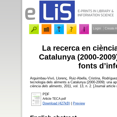
Login
Create 
La recerca en ciència
Catalunya (2000-2009)
fonts d’in
Arguimbau-Vivó, Llorenç
,
Ruiz-Abella, Cristina
,
Rodríguez
tecnologia dels aliments a Catalunya (2000-2009): una apr
ciència dels aliments
, 2011, vol. 13, n. 2. [Journal articl
PDF
Article TECA.pdf
Download (427kB)
|
Preview