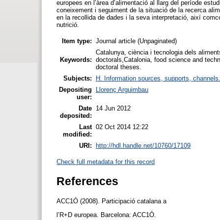
europees en l’àrea d’alimentació al llarg del període estudi
coneixement i seguiment de la situació de la recerca alime
en la recollida de dades i la seva interpretació, així co
nutrició.
Item type:
Journal article (Unpaginated)
Catalunya, ciència i tecnologia dels aliment
Keywords:
doctorals,Catalonia, food science and techn
doctoral theses.
Subjects:
H. Information sources, supports, channels
Depositing
Llorenç Arguimbau
user:
Date
14 Jun 2012
deposited:
Last
02 Oct 2014 12:22
modified:
URI:
http://hdl.handle.net/10760/17109
Check full metadata for this record
References
ACC1Ó (2008). Participació catalana a
l’R+D europea. Barcelona: ACC1Ó.