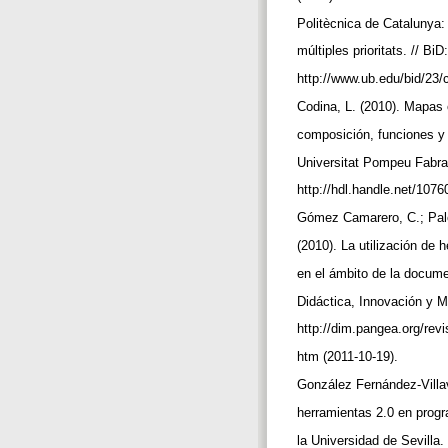
Politècnica de Catalunya:
múltiples prioritats. // B
http://www.ub.edu/bid/23/
Codina, L. (2010). Mapas
composición, funciones y 
Universitat Pompeu Fabra
http://hdl.handle.net/107
Gómez Camarero, C.; Palo
(2010). La utilización de 
en el ámbito de la documen
Didáctica, Innovación y M
http://dim.pangea.org/revi
htm (2011-10-19).
González Fernández-Villav
herramientas 2.0 en prog
la Universidad de Sevilla.