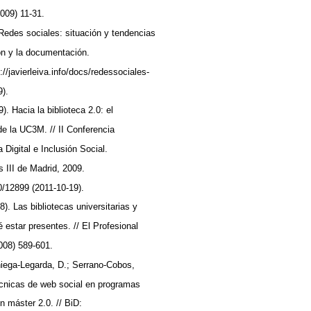
2009) 11-31.
. Redes sociales: situación y tendencias
ión y la documentación.
://javierleiva.info/docs/redessociales-
9).
. Hacia la biblioteca 2.0: el
 de la UC3M. // II Conferencia
 Digital e Inclusión Social.
s III de Madrid, 2009.
60/12899 (2011-10-19).
). Las bibliotecas universitarias y
estar presentes. // El Profesional
2008) 589-601.
niega-Legarda, D.; Serrano-Cobos,
técnicas de web social en programas
un máster 2.0. // BiD: