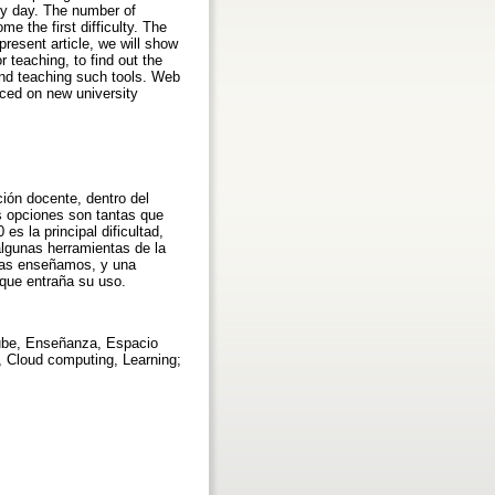
by day. The number of
e the first difficulty. The
present article, we will show
 teaching, to find out the
and teaching such tools. Web
uced on new university
ción docente, dentro del
 opciones son tantas que
s la principal dificultad,
 algunas herramientas de la
tras enseñamos, y una
 que entraña su uso.
nube, Enseñanza, Espacio
, Cloud computing, Learning;