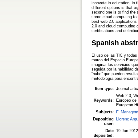
innovate in education, in
different options is that 
second one is to find the s
some cloud computing tools
best web 2.0 applications
2.0 and cloud computing c
certifications and definit
Spanish abst
El uso de las TIC y todas 
marco del Espacio Europe
imaginar los servicios qu
seguida por la habilidad d
“nube” que pueden resulta
metodología para encontra
Item type:
Journal arti
Web 2.0, We
Keywords:
Europeo de 
European Hi
Subjects:
F. Managem
Depositing
Llorenç Arg
user:
Date
19 Jun 2012
deposited: