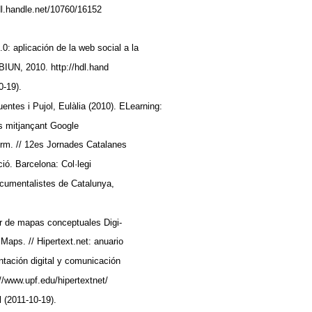
dl.handle.net/10760/16152
0: aplicación de la web social a la
BIUN, 2010. http://hdl.hand
0-19).
entes i Pujol, Eulàlia (2010). ELearning:
ts mitjançant Google
rm. // 12es Jornades Catalanes
ió. Barcelona: Col·legi
Documentalistes de Catalunya,
tor de mapas conceptuales Digi-
aps. // Hipertext.net: anuario
tación digital y comunicación
p://www.upf.edu/hipertextnet/
 (2011-10-19).