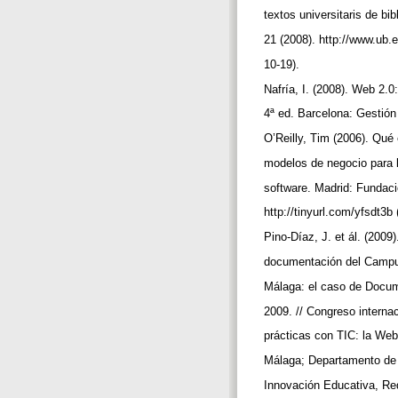
textos universitaris de b
21 (2008). http://www.ub.
10-19).
Nafría, I. (2008). Web 2.0
4ª ed. Barcelona: Gestió
O’Reilly, Tim (2006). Qué
modelos de negocio para 
software. Madrid: Fundaci
http://tinyurl.com/yfsdt3b
Pino-Díaz, J. et ál. (200
documentación del Campus
Málaga: el caso de Docum
2009. // Congreso interna
prácticas con TIC: la We
Málaga; Departamento de
Innovación Educativa, Re