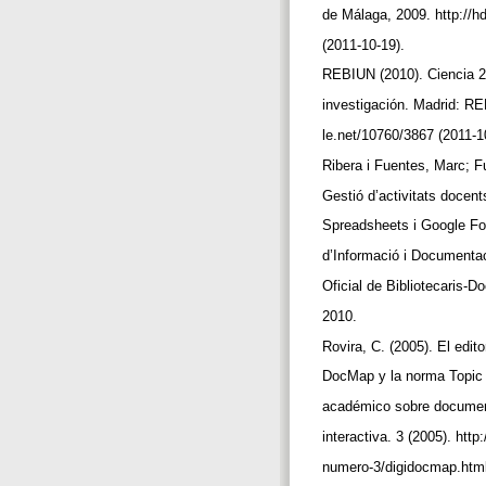
de Málaga, 2009. http://h
(2011-10-19).
REBIUN (2010). Ciencia 2.
investigación. Madrid: RE
le.net/10760/3867 (2011-1
Ribera i Fuentes, Marc; Fu
Gestió d’activitats docen
Spreadsheets i Google Fo
d’Informació i Documentac
Oficial de Bibliotecaris-
2010.
Rovira, C. (2005). El edi
DocMap y la norma Topic M
académico sobre documen
interactiva. 3 (2005). htt
numero-3/digidocmap.html