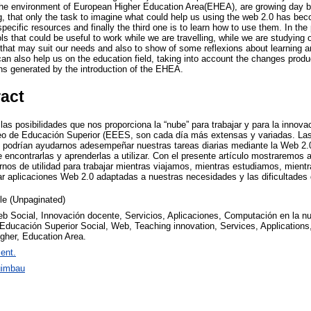
 the environment of European Higher Education Area(EHEA), are growing day 
big, that only the task to imagine what could help us using the web 2.0 has becom
pecific resources and finally the third one is to learn how to use them. In the 
 that could be useful to work while we are travelling, while we are studying or
 that may suit our needs and also to show of some reflexions about learning 
an also help us on the education field, taking into account the changes prod
ions generated by the introduction of the EHEA.
ract
las posibilidades que nos proporciona la “nube” para trabajar y para la innova
o de Educación Superior (EEES, son cada día más extensas y variadas. Las
e podrían ayudarnos adesempeñar nuestras tareas diarias mediante la Web 2.0 e
e encontrarlas y aprenderlas a utilizar. Con el presente artículo mostraremos
rnos de utilidad para trabajar mientras viajamos, mientras estudiamos, mien
r aplicaciones Web 2.0 adaptadas a nuestras necesidades y las dificultades
cle (Unpaginated)
b Social, Innovación docente, Servicios, Aplicaciones, Computación en la 
Educación Superior Social, Web, Teaching innovation, Services, Applications
gher, Education Area.
ent.
uimbau