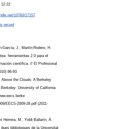
 12:22
andle.net/10760/17157
is record
n-García, J.; Martín-Rodero, H.
tea: herramientas 2.0 para el
mación científica. // El Profesional
2010) 86-93.
). Above the Clouds: A Berkeley
Berkeley: University of California
/www.eecs.berke
009/EECS-2009-28.pdf (2011-
 Herrera, M.; Yoldi Ballarín, À.
 dues biblioteques de la Universitat