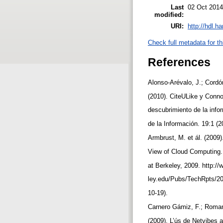
Last
02 Oct 2014
modified:
URI:
http://hdl.h
Check full metadata for th
References
Alonso-Arévalo, J.; Cordó
(2010). CiteULike y Conno
descubrimiento de la infor
de la Información. 19:1 (
Armbrust, M. et ál. (2009
View of Cloud Computing. 
at Berkeley, 2009. http:/
ley.edu/Pubs/TechRpts/2
10-19).
Carnero Gámiz, F.; Romaní
(2009). L’ús de Netvibes a