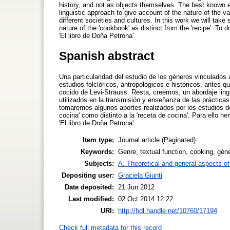
history, and not as objects themselves. The best known 
linguistic approach to give account of the nature of the v
different societies and cultures. In this work we will take
nature of the 'cookbook' as distinct from the 'recipe'. To
'El libro de Doña Petrona'
Spanish abstract
Una particularidad del estudio de los géneros vinculados
estudios folclóricos, antropológicos e históricos, antes
cocido de Levi-Strauss. Resta, creemos, un abordaje ling
utilizados en la transmisión y enseñanza de las prácticas
tomaremos algunos aportes realizados por los estudios de la
cocina' como distinto a la 'receta de cocina'. Para ello 
'El libro de Doña Petrona'
Item type:
Journal article (Paginated)
Keywords:
Genre, textual function, cooking, géne
Subjects:
A. Theoretical and general aspects of 
Depositing user:
Graciela Giunti
Date deposited:
21 Jun 2012
Last modified:
02 Oct 2014 12:22
URI:
http://hdl.handle.net/10760/17194
Check full metadata for this record