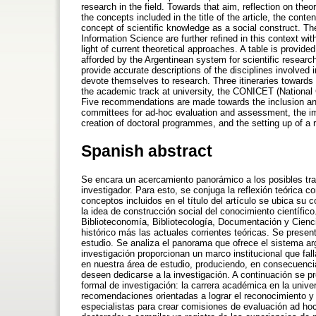
research in the field. Towards that aim, reflection on the
the concepts included in the title of the article, the cont
concept of scientific knowledge as a social construct. T
Information Science are further refined in this context wi
light of current theoretical approaches. A table is provide
afforded by the Argentinean system for scientific research
provide accurate descriptions of the disciplines involved i
devote themselves to research. Three itineraries towards 
the academic track at university, the CONICET (National
Five recommendations are made towards the inclusion and re
committees for ad-hoc evaluation and assessment, the i
creation of doctoral programmes, and the setting up of a 
Spanish abstract
Se encara un acercamiento panorámico a los posibles tra
investigador. Para esto, se conjuga la reflexión teórica co
conceptos incluidos en el título del artículo se ubica su 
la idea de construcción social del conocimiento científi
Biblioteconomía, Bibliotecología, Documentación y Cienc
histórico más las actuales corrientes teóricas. Se presen
estudio. Se analiza el panorama que ofrece el sistema ar
investigación proporcionan un marco institucional que fall
en nuestra área de estudio, produciendo, en consecuencia
deseen dedicarse a la investigación. A continuación se pr
formal de investigación: la carrera académica en la univ
recomendaciones orientadas a lograr el reconocimiento y la
especialistas para crear comisiones de evaluación ad hoc