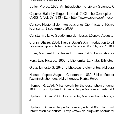
Butler, Pierce. 1933. An Introduction to Library Science.
Capurro, Rafael y Birger Hjørland. 2003. The Concept of
(ARIST). Vol. 37, 343-411. <http://www.capurro.de/infoc
Consejo Nacional de Investigaciones Científicas y Técni
[Consulta: 1 septiembre 2009].
Constantin, L.-A. Seudónimo de Hesse, Léopold-Auguste
Cronin, Blaise. 2004. Pierce Butler’s An Introduction to Li
Librarianship and Information Science. Vol. 36, no. 4, 18
Egan, Margaret E. y Jesse H. Shera. 1952. Foundations of
Fors, Luis Ricardo. 1905. Biblionomía. La Plata: Bibliot
Gietz, Ernesto G. 1940. Bibliotecas y elementos bibliogr
Hesse, Léopold-Auguste-Constantin. 1839. Bibliothécono
l’administration des bibliothèques. Paris: Roret.
Hjerppe, R. 1994. A framework for the description of gen
180. Cit. por Hjørland, Birger y Jeppe Nicolaisen, eds. 2
Hjørland, Birger. 2000. Documents, Memory Institutions, 
41.
Hjørland, Birger y Jeppe Nicolaisen, eds. 2005. The Epis
Information Scientists. <http://www.db.dk/jni/lifeboat/de