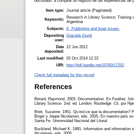
doctorado; a compilar un registro de las experiencias de 
Item type:
Journal article (Paginated)
Research in Library Science; Training o
Keywords:
Argentina
Subjects:
E. Publishing and legal issues.
Depositing
Graciela Giunti
user:
Date
22 Jun 2012
deposited:
Last modified:
02 Oct 2014 12:22
URI:
http://hdl.handle.net/10760/17202
Check full metadata for this record
References
Bérard, Raymond. 2003. Documentation. En Feather, John 
Library Science. 2nd. ed. London: Routledge. Cit. por Hjø
Briet, Suzanne. 1951. Qu’est-ce que la documentation? Pa
Birger y Jeppe Nicolaisen, eds. 2005. En nuestro país s
Santa Fe: Universidad Nacional del Litoral.
Buckland, Michael K. 1991. Information and information 
Nicolaisen, eds. 2005.