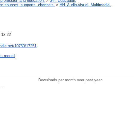
 profession and education.
>
GH. Education.
on sources, supports, channels.
>
HH. Audio-visual, Multimedia.
 12:22
andle.net/10760/17251
is record
Downloads per month over past year
..