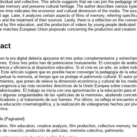
dividual and collective. This article suggests that we can join the pedagogy of
uate memory and preserve cultural heritage. The author describes various types
me time indicates the economic and cultural dimension of the media. The essa
al age. Later, it analyzes certain aspects of films of memory, referring specific
 and the treatment of their sources. Lastly, there is a reflection on the conve
d by film education, and the production of videos by young people dedicated to
 matches European Union proposals concerning the production and creation 
ract
 en la era digital debería apoyarse en tres polos complementarios y estrecham
enes. Estos tres polos han de potenciarse mutuamente. El concepto de análisi
cia y eficiencia al dispositivo educativo. Si el cine es un arte, es sobre tod
. Este artículo sugiere que es posible hacer converger la pedagogía de la edu
etuar la memoria, al tiempo que se protege el patrimonio cultural. El autor p
eamientos, que ponen de relieve la dimensión económica y cultural de los med
ergencia a las más recientes directrices de la Unión Europea sobre creación
iovisuales. El trabajo se inicia con una aproximación a la educación para el c
 algunas singularidades de las «películas de la memoria», aludiendo concreta
lizadores y al tratamiento de sus fuentes. Por último, se refleja el encuentro 
la educación cinematográfica, y la realización de videogramas hechos por jó
tiva.
cle (Paginated)
ion, film education, creative analysis, film production, collective memory, h
is de creación, producción de películas, memoria colectiva, patrimonio.