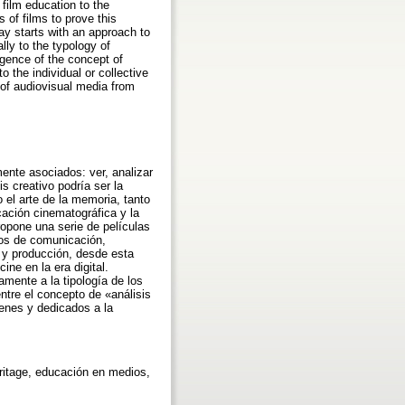
 film education to the
 of films to prove this
y starts with an approach to
ally to the typology of
rgence of the concept of
 the individual or collective
of audiovisual media from
ente asociados: ver, analizar
s creativo podría ser la
o el arte de la memoria, tanto
cación cinematográfica y la
ropone una serie de películas
ios de comunicación,
 y producción, desde esta
ine en la era digital.
mente a la tipología de los
entre el concepto de «análisis
venes y dedicados a la
eritage, educación en medios,