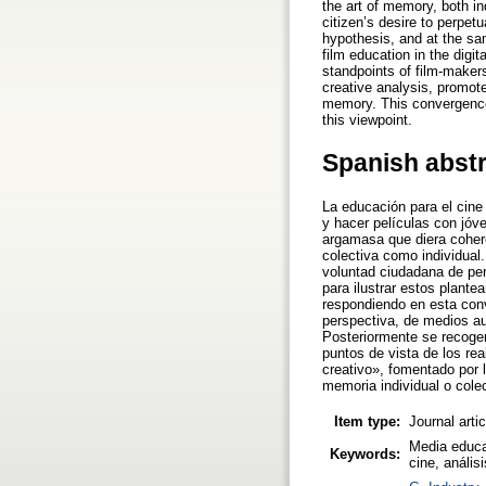
the art of memory, both in
citizen’s desire to perpet
hypothesis, and at the sa
film education in the digit
standpoints of film-makers
creative analysis, promote
memory. This convergence
this viewpoint.
Spanish abst
La educación para el cine
y hacer películas con jóv
argamasa que diera coheren
colectiva como individual
voluntad ciudadana de perp
para ilustrar estos plant
respondiendo en esta conv
perspectiva, de medios aud
Posteriormente se recogen
puntos de vista de los rea
creativo», fomentado por 
memoria individual o colec
Item type:
Journal arti
Media educat
Keywords:
cine, anális