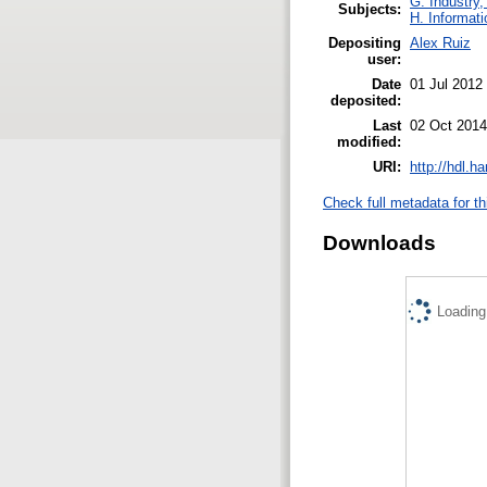
G. Industry,
Subjects:
H. Informati
Depositing
Alex Ruiz
user:
Date
01 Jul 2012
deposited:
Last
02 Oct 2014
modified:
URI:
http://hdl.h
Check full metadata for th
Downloads
Loading.