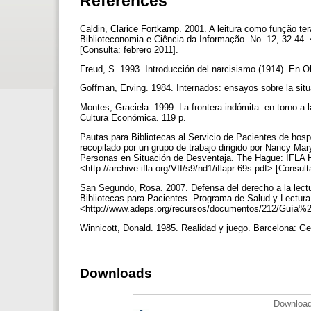
References
Caldin, Clarice Fortkamp. 2001. A leitura como função tera
Biblioteconomia e Ciência da Informação. No. 12, 32-44. 
[Consulta: febrero 2011].
Freud, S. 1993. Introducción del narcisismo (1914). En 
Goffman, Erving. 1984. Internados: ensayos sobre la sit
Montes, Graciela. 1999. La frontera indómita: en torno a
Cultura Económica. 119 p.
Pautas para Bibliotecas al Servicio de Pacientes de hosp
recopilado por un grupo de trabajo dirigido por Nancy Mar
Personas en Situación de Desventaja. The Hague: IFLA He
<http://archive.ifla.org/VII/s9/nd1/iflapr-69s.pdf> [Consul
San Segundo, Rosa. 2007. Defensa del derecho a la lectu
Bibliotecas para Pacientes. Programa de Salud y Lectura
<http://www.adeps.org/recursos/documentos/212/Guía%2
Winnicott, Donald. 1985. Realidad y juego. Barcelona: G
Downloads
Download