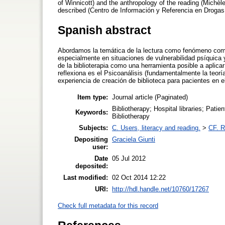
of Winnicott) and the anthropology of the reading (Michèle P
described (Centro de Información y Referencia en Drogas
Spanish abstract
Abordamos la temática de la lectura como fenómeno comp
especialmente en situaciones de vulnerabilidad psíquica 
de la biblioterapia como una herramienta posible a aplica
reflexiona es el Psicoanálisis (fundamentalmente la teoría
experiencia de creación de biblioteca para pacientes en e
Item type:
Journal article (Paginated)
Bibliotherapy; Hospital libraries; Patie
Keywords:
Bibliotherapy
Subjects:
C. Users, literacy and reading.
>
CF. R
Depositing
Graciela Giunti
user:
Date
05 Jul 2012
deposited:
Last modified:
02 Oct 2014 12:22
URI:
http://hdl.handle.net/10760/17267
Check full metadata for this record