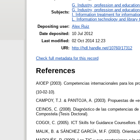
G. Industry, profession and education
G. Industry, profession and education
Subjects:
I. Information treatment for informati
L. Information technology and library
Depositing user:
Alex Ruiz
Date deposited:
10 Jul 2012
Last modified:
02 Oct 2014 12:23
URI:
http://hdl.handle.net/10760/17312
Check full metadata for this record
References
AIOEP (2003). Competencias internacionales para los pro
(10-02-10).
CAMPOY, T.J. & PANTOJA, A. (2003). Propuestas de «e-or
CEINOS, C. (2008). Diagnóstico de las competencias de l
Compostela (Tesis Doctoral).
COGOI, C. (2005). ICT Skills for Guidance Counsellors. B
MALIK, B. & SÁNCHEZ GARCÍA, M.F. (2003). Orientación p