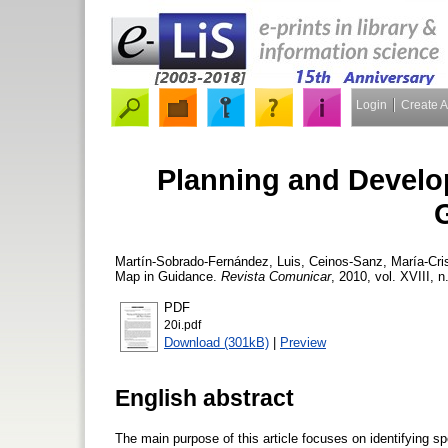
Login
Create 
Planning and Develop
Martín-Sobrado-Fernández, Luis
,
Ceinos-Sanz, María-Cris
Map in Guidance.
Revista Comunicar
, 2010, vol. XVIII, n
PDF
20i.pdf
Download (301kB)
|
Preview
English abstract
The main purpose of this article focuses on identifying s