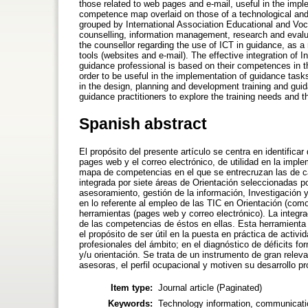
those related to web pages and e-mail, useful in the impl
competence map overlaid on those of a technological and
grouped by International Association Educational and Voc
counselling, information management, research and evalua
the counsellor regarding the use of ICT in guidance, as 
tools (websites and e-mail). The effective integration o
guidance professional is based on their competences in th
order to be useful in the implementation of guidance task
in the design, planning and development training and guid
guidance practitioners to explore the training needs and t
Spanish abstract
El propósito del presente artículo se centra en identifi
pages web y el correo electrónico, de utilidad en la impl
mapa de competencias en el que se entrecruzan las de ca
integrada por siete áreas de Orientación seleccionadas por
asesoramiento, gestión de la información, Investigación 
en lo referente al empleo de las TIC en Orientación (como
herramientas (pages web y correo electrónico). La integra
de las competencias de éstos en ellas. Esta herramienta (
el propósito de ser útil en la puesta en práctica de acti
profesionales del ámbito; en el diagnóstico de déficits fo
y/u orientación. Se trata de un instrumento de gran rele
asesoras, el perfil ocupacional y motiven su desarrollo pr
Item type:
Journal article (Paginated)
Keywords:
Technology information, communicati