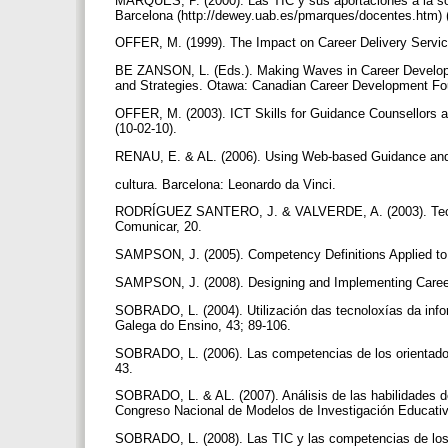
MARQUÈS, P. (2000). Las TIC y sus aportaciones a la s
Barcelona (http://dewey.uab.es/pmarques/docentes.htm) 
OFFER, M. (1999). The Impact on Career Delivery Serv
BE ZANSON, L. (Eds.). Making Waves in Career Developm
and Strategies. Otawa: Canadian Career Development Fo
OFFER, M. (2003). ICT Skills for Guidance Counsellors a
(10-02-10).
RENAU, E. & AL. (2006). Using Web-based Guidance and 
cultura. Barcelona: Leonardo da Vinci.
RODRÍGUEZ SANTERO, J. & VALVERDE, A. (2003). Tecnolog
Comunicar, 20.
SAMPSON, J. (2005). Competency Definitions Applied to P
SAMPSON, J. (2008). Designing and Implementing Caree
SOBRADO, L. (2004). Utilización das tecnoloxías da info
Galega do Ensino, 43; 89-106.
SOBRADO, L. (2006). Las competencias de los orientador
43.
SOBRADO, L. & AL. (2007). Análisis de las habilidades de
Congreso Nacional de Modelos de Investigación Educati
SOBRADO, L. (2008). Las TIC y las competencias de los 