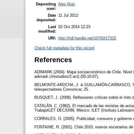
Depositing
Alex Ruiz
user:
Date
11 Jul 2012
deposited:
Last
02 Oct 2014 12:23
modified:
URI:
http://hdl.handle.net/10760/17315
Check full metadata for this record
References
ADIMARK (2004). Mapa socioeconómico de Chile. Nivel s
adimark.cl/estudios/2.act) (05-10-07),
BELMONTE-AROCHA, J. & GUILLAMÓN-CARRASCO, S. (2005)
telespectadores.Comunicar, 25.
BUSQUET, J. (2008). Reflexiones críticas sobre el mito 
CATALÁN, C. (1982). El mercado de las revistas de actual
TrabajoILET DEC/D/89. México: ILET (Instituto Latinoame
CORRALES, O. (2005). Publicidad, consumo y gobierno d
FONTAINE, R. (2001). Chile 2010, nuevos escenarios de 