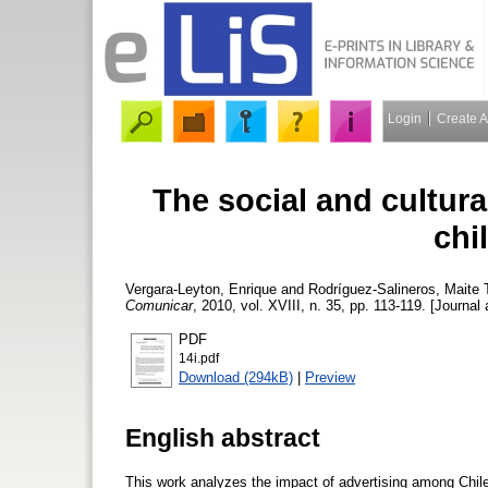
Login
Create 
The social and cultur
chi
Vergara-Leyton, Enrique
and
Rodríguez-Salineros, Maite
T
Comunicar
, 2010, vol. XVIII, n. 35, pp. 113-119. [Journal 
PDF
14i.pdf
Download (294kB)
|
Preview
English abstract
This work analyzes the impact of advertising among Chil