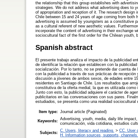
the relationship that this group establishes with advertising
strategies. We do not address what advertising does to yo
of appropriation and reception of it. The research design
Chile between 15 and 24 years of age coming from both h
advertising is assumed by youngsters as a constitutive p
as a cultural referent of new aesthetic values. Furthermor
incorporate the content of advertising in their exchange wi
sociocultural fact of the first order for the Chilean youth, b
Spanish abstract
El presente trabajo analiza el impacto de la publicidad e
de identificar la relación que establecen con la publicida
socialización. Por lo tanto, no se pretende dar cuenta de
con la publicidad a través de sus prácticas de recepción 
discusión a jóvenes de ambos sexos, de edades entre 15
residentes en Santiago de Chile. Los resultados que arro
constitutiva de la oferta medial, la que es utilizada como
Junto con esto, la publicidad adquiere el carácter de age
publicitarios en las conversaciones con sus pares. Finalm
estudiados, se presenta como una realidad sociocultural d
Item type:
Journal article (Paginated)
Advertising, youth, media, daily life impac
Keywords:
comunicación, vida cotidiana, estudios cul
C. Users, literacy and reading.
>
CC. User c
Subjects:
H. Information sources, supports, channels