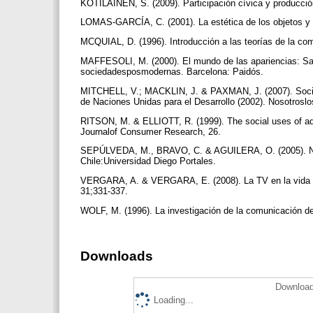
KOTILAINEN, S. (2009). Participación cívica y producci
LOMAS-GARCÍA, C. (2001). La estética de los objetos y l
MCQUIAL, D. (1996). Introducción a las teorías de la c
MAFFESOLI, M. (2000). El mundo de las apariencias: Sabidu
sociedadesposmodernas. Barcelona: Paidós.
MITCHELL, V.; MACKLIN, J. & PAXMAN, J. (2007). Social 
de Naciones Unidas para el Desarrollo (2002). Nosotroslo
RITSON, M. & ELLIOTT, R. (1999). The social uses of adv
Journalof Consumer Research, 26.
SEPÚLVEDA, M., BRAVO, C. & AGUILERA, O. (2005). Nuev
Chile:Universidad Diego Portales.
VERGARA, A. & VERGARA, E. (2008). La TV en la vida cot
31;331-337.
WOLF, M. (1996). La investigación de la comunicación d
Downloads
Download
Loading...