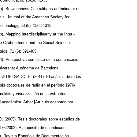
 Comunicació, 13-14; 41-55.
 Betweenness Centrality as an Indicator of
nals. Journal of the American Society for
Technology, 58 (9); 1303-1319.
Mapping Interdisciplinarity at the Inter -
e Citation Index and the Social Science
rics, 71 (3); 391-405.
 Perspectiva semiótica de la comunicació
iversitat Autónoma de Barcelona.
& DELGADO, E. (2011). El análisis de redes
esis doctorales de radio en el período 1976/
álisis y visualización de la estructura
d académica. Arbor [Artículo aceptado por
 (2005). Tesis doctorales sobre estudios de
76/2002): A propósito de un indicador
ión. Revista Española de Documentación