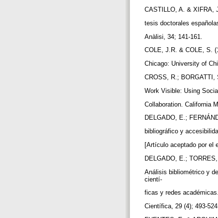
CASTILLO, A. & XIFRA, J. 
tesis doctorales española
Anàlisi, 34; 141-161.
COLE, J.R. & COLE, S. (19
Chicago: University of C
CROSS, R.; BORGATTI, S.
Work Visible: Using Socia
Collaboration. California
DELGADO, E.; FERNÁNDE
bibliográfico y accesibili
[Artículo aceptado por el 
DELGADO, E.; TORRES, D
Análisis bibliométrico y 
cientí-
ficas y redes académica
Científica, 29 (4); 493-52