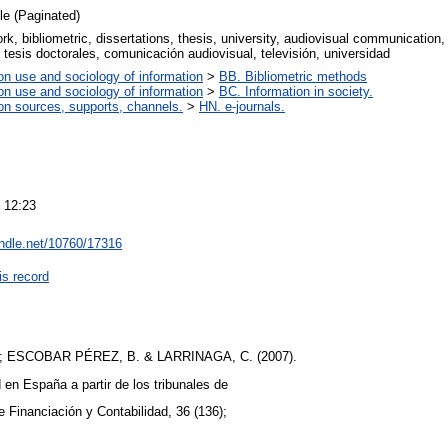
cle (Paginated)
rk, bibliometric, dissertations, thesis, university, audiovisual communication,
, tesis doctorales, comunicación audiovisual, televisión, universidad
on use and sociology of information
>
BB. Bibliometric methods
on use and sociology of information
>
BC. Information in society.
on sources, supports, channels.
>
HN. e-journals.
 12:23
andle.net/10760/17316
is record
 ESCOBAR PÉREZ, B. & LARRINAGA, C. (2007).
 en España a partir de los tribunales de
e Financiación y Contabilidad, 36 (136);