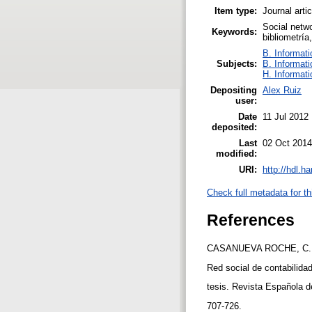
Item type:
Journal arti
Social netwo
Keywords:
bibliometría
B. Informati
Subjects:
B. Informati
H. Informati
Depositing
Alex Ruiz
user:
Date
11 Jul 2012
deposited:
Last
02 Oct 2014
modified:
URI:
http://hdl.h
Check full metadata for th
References
CASANUEVA ROCHE, C.;
Red social de contabilidad
tesis. Revista Española d
707-726.