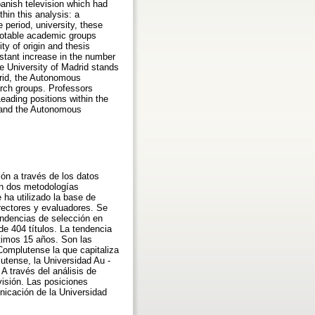
panish television which had
hin this analysis: a
 period, university, these
 notable academic groups
ty of origin and thesis
nstant increase in the number
se University of Madrid stands
drid, the Autonomous
arch groups. Professors
eading positions within the
d and the Autonomous
ión a través de los datos
zan dos metodologías
e ha utilizado la base de
irectores y evaluadores. Se
endencias de selección en
de 404 títulos. La tendencia
ltimos 15 años. Son las
Complutense la que capitaliza
utense, la Universidad Au -
A través del análisis de
visión. Las posiciones
nicación de la Universidad