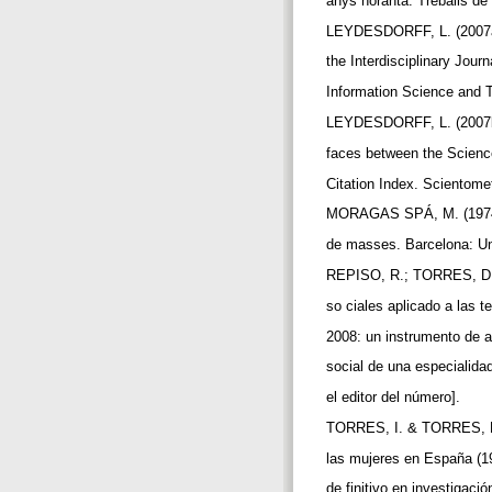
anys noranta. Treballs de
LEYDESDORFF, L. (2007a).
the Interdisciplinary Jour
Information Science and 
LEYDESDORFF, L. (2007b). 
faces between the Scienc
Citation Index. Scientomet
MORAGAS SPÁ, M. (1974).
de masses. Barcelona: Un
REPISO, R.; TORRES, D. 
so ciales aplicado a las t
2008: un instrumento de an
social de una especialida
el editor del número].
TORRES, I. & TORRES, D.
las mujeres en España (19
de finitivo en investigac