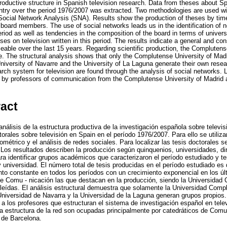
roductive structure in Spanish television research. Data from theses about S
ntry over the period 1976/2007 was extracted. Two methodologies are used wit
 Social Network Analysis (SNA). Results show the production of theses by time
board members. The use of social networks leads us in the identification of
eriod as well as tendencies in the composition of the board in terms of universi
ses on television written in this period. The results indicate a general and co
ceable over the last 15 years. Regarding scientific production, the Compluten
e. The structural analysis shows that only the Complutense University of Ma
University of Navarre and the University of La Laguna generate their own rese
ch system for television are found through the analysis of social networks. L
ld by professors of communication from the Complutense University of Madri
ract
análisis de la estructura productiva de la investigación española sobre televis
torales sobre televisión en Spain en el período 1976/2007. Para ello se utili
liométrico y el análisis de redes sociales. Para localizar las tesis doctorales s
. Los resultados describen la producción según quinquenios, universidades, d
ra identificar grupos académicos que caracterizaron el período estudiado y t
y universidad. El número total de tesis producidas en el período estudiado es 
nto constante en todos los períodos con un crecimiento exponencial en los ú
de Comu - nicación las que destacan en la producción, siendo la Universidad 
leídas. El análisis estructural demuestra que solamente la Universidad Compl
niversidad de Navarra y la Universidad de la Laguna generan grupos propios. 
 a los profesores que estructuran el sistema de investigación español en tele
a estructura de la red son ocupadas principalmente por catedráticos de Comu
de Barcelona.