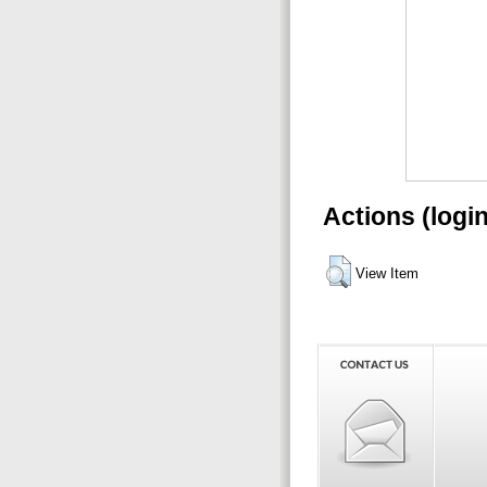
Actions (logi
View Item