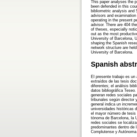
This paper analyses the p
been defended in this cou
bibliometric analysis and
advisors and examination 
operating in the present p
advisor. There are 404 the
of theses, especially noti
out as the most productiv
University of Barcelona, 
shaping the Spanish resear
network structure are he
University of Barcelona.
Spanish abst
El presente trabajo es un 
extraídos de las tesis doc
diferentes; el análisis bib
datos bibliográfica Teseo
generan redes sociales pa
tribunales según director 
general indica un increme
universidades históricas 
el mayor número de tesis 
tónoma de Barcelona, la U
redes sociales se localiza
predominantes dentro de l
Complutense y Autónoma 