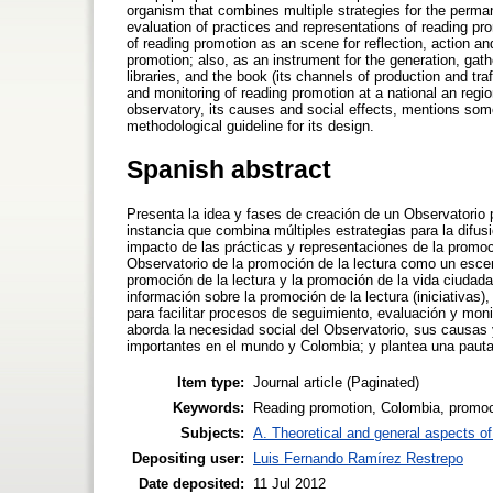
organism that combines multiple strategies for the perman
evaluation of practices and representations of reading prom
of reading promotion as an scene for reflection, action an
promotion; also, as an instrument for the generation, gathe
libraries, and the book (its channels of production and traf
and monitoring of reading promotion at a national an region
observatory, its causes and social effects, mentions som
methodological guideline for its design.
Spanish abstract
Presenta la idea y fases de creación de un Observatorio
instancia que combina múltiples estrategias para la difu
impacto de las prácticas y representaciones de la promoció
Observatorio de la promoción de la lectura como un escen
promoción de la lectura y la promoción de la vida ciudada
información sobre la promoción de la lectura (iniciativas), 
para facilitar procesos de seguimiento, evaluación y monit
aborda la necesidad social del Observatorio, sus causas
importantes en el mundo y Colombia; y plantea una pauta
Item type:
Journal article (Paginated)
Keywords:
Reading promotion, Colombia, promoci
Subjects:
A. Theoretical and general aspects of 
Depositing user:
Luis Fernando Ramírez Restrepo
Date deposited:
11 Jul 2012