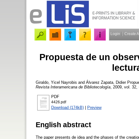
Login
Create 
Propuesta de un observ
lectu
Giraldo, Yicel Nayrobis
and
Álvarez Zapata, Didier
Propues
Revista Interamericana de Bibliotecología
, 2009, vol. 32,
PDF
4426.pdf
Download (174kB)
|
Preview
English abstract
The paper presents de idea and the phases of the creatio