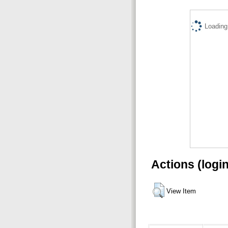
Loading.
Actions (logi
View Item