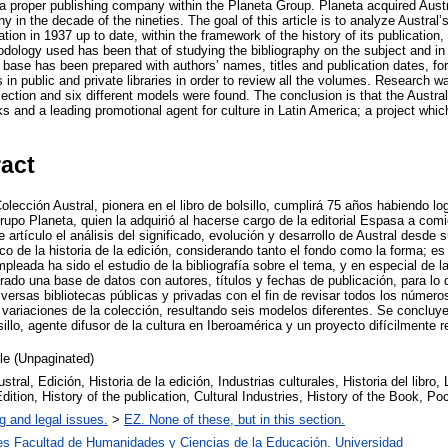
 a proper publishing company within the Planeta Group. Planeta acquired Austr
in the decade of the nineties. The goal of this article is to analyze Austral’s
tion in 1937 up to date, within the framework of the history of its publication
ology used has been that of studying the bibliography on the subject and in pa
ta base has been prepared with authors’ names, titles and publication dates, fo
 in public and private libraries in order to review all the volumes. Research wa
llection and six different models were found. The conclusion is that the Austra
 and a leading promotional agent for culture in Latin America; a project which
ract
lección Austral, pionera en el libro de bolsillo, cumplirá 75 años habiendo lo
 Grupo Planeta, quien la adquirió al hacerse cargo de la editorial Espasa a co
 artículo el análisis del significado, evolución y desarrollo de Austral desde 
co de la historia de la edición, considerando tanto el fondo como la forma; es 
leada ha sido el estudio de la bibliografía sobre el tema, y en especial de l
ado una base de datos con autores, títulos y fechas de publicación, para lo 
versas bibliotecas públicas y privadas con el fin de revisar todos los número
variaciones de la colección, resultando seis modelos diferentes. Se concluye
sillo, agente difusor de la cultura en Iberoamérica y un proyecto difícilmente r
cle (Unpaginated)
tral, Edición, Historia de la edición, Industrias culturales, Historia del libro, L
Edition, History of the publication, Cultural Industries, History of the Book, P
g and legal issues.
>
EZ. None of these, but in this section.
es Facultad de Humanidades y Ciencias de la Educación. Universidad