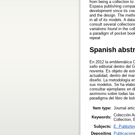
from being a collection to
Espasa publishing company 
development since its crea
and the design. The method
in all of its models. A da
consult several collections
variations found in the co
a paradigm of pocket books
repeat
Spanish abst
En 2012 la emblemática Co
sello editorial dentro del
noventa. Es objeto de este
actualidad, dentro del mar
diseño. La metodología emp
sus modelos. Se ha elabor
consultar ejemplares en di
asimismo sobre todas las 
paradigma del libro de bol
Item type:
Journal arti
Colección Aus
Keywords:
Collection, 
Subjects:
E. Publishin
Depositing
Publicacion