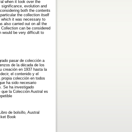
al when it took over the
 significance, evolution and
, considering both the contents
rticular the collection itself
r which it was necessary to
s also carried out on all the
l Collection can be considered
 would be very difficult to
grado pasar de colección a
mienzos de la década de los
su creación en 1937 hasta la
decir, el contenido y el
a propia colección en todos
que ha sido necesario
s. Se ha investigado
 que la Colección Austral es
epetible
ibro de bolsillo, Austral
ocket Book