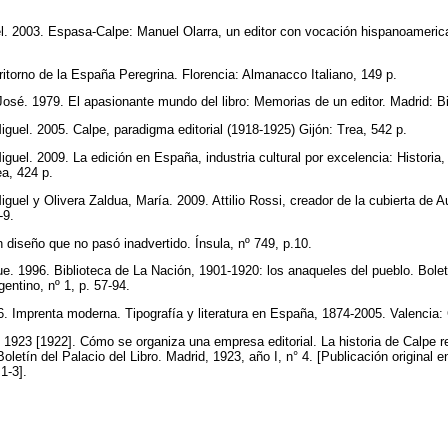
el. 2003. Espasa-Calpe: Manuel Olarra, un editor con vocación hispanoameri
Il ritorno de la España Peregrina. Florencia: Almanacco Italiano, 149 p.
 José. 1979. El apasionante mundo del libro: Memorias de un editor. Madrid: B
iguel. 2005. Calpe, paradigma editorial (1918-1925) Gijón: Trea, 542 p.
guel. 2009. La edición en España, industria cultural por excelencia: Historia,
ea, 424 p.
guel y Olivera Zaldua, María. 2009. Attilio Rossi, creador de la cubierta de A
8-9.
n diseño que no pasó inadvertido. Ínsula, nº 749, p.10.
ue. 1996. Biblioteca de La Nación, 1901-1920: los anaqueles del pueblo. Bole
gentino, nº 1, p. 57-94.
06. Imprenta moderna. Tipografía y literatura en España, 1874-2005. Valencia
. 1923 [1922]. Cómo se organiza una empresa editorial. La historia de Calpe r
Boletín del Palacio del Libro. Madrid, 1923, año I, n° 4. [Publicación original
 1-3].