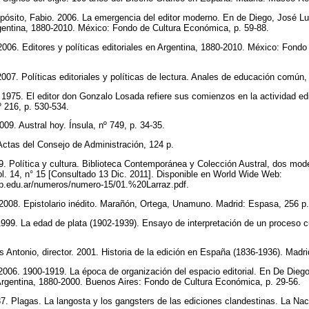
pósito, Fabio. 2006. La emergencia del editor moderno. En de Diego, José Luis
Argentina, 1880-2010. México: Fondo de Cultura Económica, p. 59-88.
2006. Editores y políticas editoriales en Argentina, 1880-2010. México: Fond
007. Políticas editoriales y políticas de lectura. Anales de educación común,
 1975. El editor don Gonzalo Losada refiere sus comienzos en la actividad ed
º 216, p. 530-534.
009. Austral hoy. Ínsula, nº 749, p. 34-35.
Actas del Consejo de Administración, 124 p.
. Política y cultura. Biblioteca Contemporánea y Colección Austral, dos model
vol. 14, n° 15 [Consultado 13 Dic. 2011]. Disponible en World Wide Web:
unlp.edu.ar/numeros/numero-15/01.%20Larraz.pdf.
2008. Epistolario inédito. Marañón, Ortega, Unamuno. Madrid: Espasa, 256 p
1999. La edad de plata (1902-1939). Ensayo de interpretación de un proceso cu
s Antonio, director. 2001. Historia de la edición en España (1836-1936). Madr
2006. 1900-1919. La época de organización del espacio editorial. En De Diego,
n Argentina, 1880-2000. Buenos Aires: Fondo de Cultura Económica, p. 29-56.
7. Plagas. La langosta y los gangsters de las ediciones clandestinas. La Nac