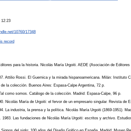
 12:23
andle.net/10760/17348
is record
Editores para la historia. Nicolás María Urgoiti. AEDE (Asociación de Editores
07. Attilio Rossi. El Guernica y la mirada hispanoamericana. Milán: Instituto 
o de la colección. Buenos Aires: Espasa-Calpe Argentina, 72 p.
. Tal como somos. Catálogo de la colección. Madrid: Espasa-Calpe, 96 p.
0. Nicolás María de Urgoiti: el fervor de un empresario singular. Revista de 
. La industria, la prensa y la política. Nicolás María Urgoiti (1869-1951). Ma
. 1983. Las fundaciones de Nicolás María Urgoiti: escritos y archivo. Estudios
. Signos del siglo: 100 años del Diseño Gráfico en España. Madrid: Museo Re