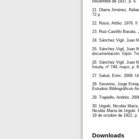
noviembre de 1937, p. 6.
21. Olarra Jiménez, Rafa
72 p.
22. Rossi, Attilio. 1976. 
23. Ruiz-Castillo Basala,
24. Sánchez Vigil, Juan M
25. Sánchez Vigil, Juan Mi
documentación. Gijón: Tr
26. Sánchez Vigil, Juan Mi
Ínsula, nº 749, mayo, p. 
27. Satué, Enric. 2009. U
28. Severino, Jorge Enriq
Estudios Bibliográficos Ar
29. Trapiello, Andrés. 20
30. Urgoiti, Nicolás María
Nicolás María de Urgoiti. 
19 de octubre de 1922, p.
Downloads