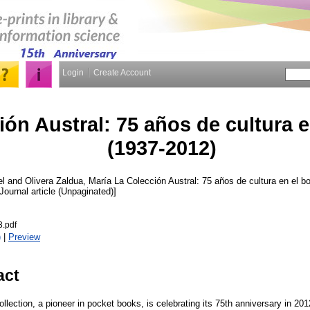
Login
Create Account
ón Austral: 75 años de cultura en
(1937-2012)
el
and
Olivera Zaldua, María
La Colección Austral: 75 años de cultura en el bo
 [Journal article (Unpaginated)]
.pdf
)
|
Preview
act
lection, a pioneer in pocket books, is celebrating its 75th anniversary in 201