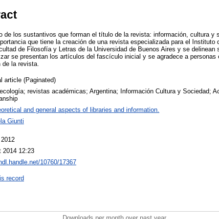
ract
o de los sustantivos que forman el título de la revista: información, cultura y
mportancia que tiene la creación de una revista especializada para el Instituto
cultad de Filosofía y Letras de la Universidad de Buenos Aires y se delinean 
lizar se presentan los artículos del fascículo inicial y se agradece a personas 
 de la revista.
l article (Paginated)
tecología; revistas académicas; Argentina; Información Cultura y Sociedad; 
ianship
oretical and general aspects of libraries and information.
la Giunti
 2012
t 2014 12:23
/hdl.handle.net/10760/17367
is record
Downloads per month over past year