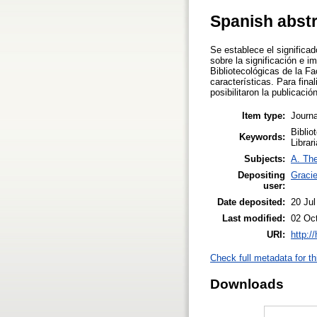
Spanish abst
Se establece el significad
sobre la significación e i
Bibliotecológicas de la Fa
características. Para fina
posibilitaron la publicación
Item type:
Journa
Biblio
Keywords:
Librar
Subjects:
A. The
Depositing
Gracie
user:
Date deposited:
20 Jul
Last modified:
02 Oc
URI:
http:/
Check full metadata for th
Downloads