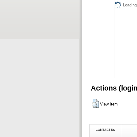
Loading.
Actions (logi
View Item