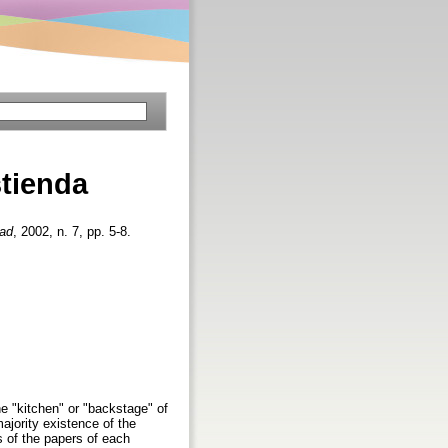
stienda
dad
, 2002, n. 7, pp. 5-8.
he "kitchen" or "backstage" of
majority existence of the
ns of the papers of each