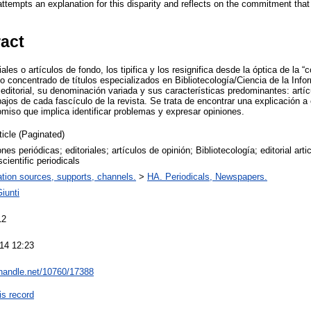
attempts an explanation for this disparity and reflects on the commitment that
ract
iales o artículos de fondo, los tipifica y los resignifica desde la óptica de la “c
do concentrado de títulos especializados en Bibliotecología/Ciencia de la Infor
 editorial, su denominación variada y sus características predominantes: artíc
ajos de cada fascículo de la revista. Se trata de encontrar una explicación a
omiso que implica identificar problemas y expresar opiniones.
ticle (Paginated)
nes periódicas; editoriales; artículos de opinión; Bibliotecología; editorial arti
cientific periodicals
ation sources, supports, channels.
>
HA. Periodicals, Newspapers.
iunti
12
14 12:23
l.handle.net/10760/17388
is record