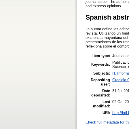
journal issue. The author 
and express opinions.
Spanish abst
La autora define los editor
revista. Utilizando un fon
existencia mayoritaria del
presentaciones de los trab
reflexiona sobre el compr
Item type:
Journal ar
Publicacio
Keywords:
Science; s
Subjects:
H. Inform
Depositing
Graciela G
user:
Date
31 Jul 20
deposited:
Last
02 Oct 20
modified:
URI:
http://hd
Check full metadata for th