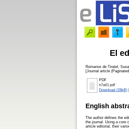
El ed
Romanos de Tiratel, Sus
[Journal article (Paginated
PDF
n7a01.pdf
Download (28kB)
English abstr
The author defines the edi
the journal. Using a core c
article editorial, their va