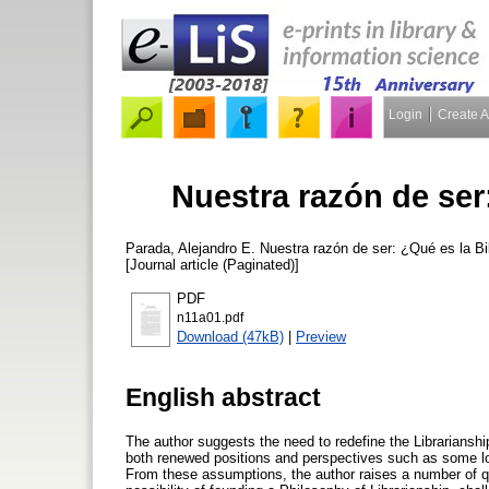
Login
Create 
Nuestra razón de ser
Parada, Alejandro E.
Nuestra razón de ser: ¿Qué es la Bi
[Journal article (Paginated)]
PDF
n11a01.pdf
Download (47kB)
|
Preview
English abstract
The author suggests the need to redefine the Librarianshi
both renewed positions and perspectives such as some loss
From these assumptions, the author raises a number of quest