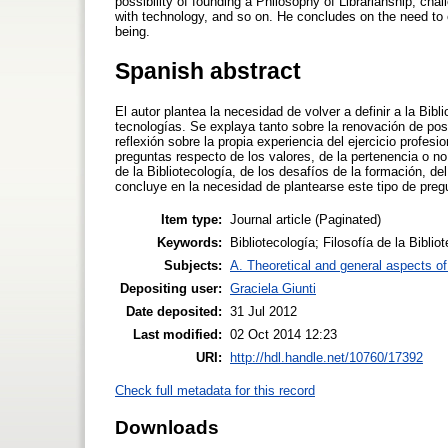
possibility of founding a Philosophy of Librarianship, cha
with technology, and so on. He concludes on the need to c
being.
Spanish abstract
El autor plantea la necesidad de volver a definir a la Bib
tecnologías. Se explaya tanto sobre la renovación de po
reflexión sobre la propia experiencia del ejercicio profesi
preguntas respecto de los valores, de la pertenencia o no
de la Bibliotecología, de los desafíos de la formación, de
concluye en la necesidad de plantearse este tipo de preg
Item type:
Journal article (Paginated)
Keywords:
Bibliotecología; Filosofía de la Biblio
Subjects:
A. Theoretical and general aspects of 
Depositing user:
Graciela Giunti
Date deposited:
31 Jul 2012
Last modified:
02 Oct 2014 12:23
URI:
http://hdl.handle.net/10760/17392
Check full metadata for this record
Downloads