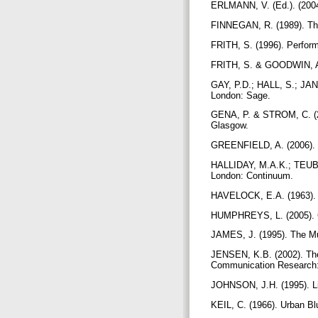
ERLMANN, V. (Ed.). (2004
FINNEGAN, R. (1989). The
FRITH, S. (1996). Perform
FRITH, S. & GOODWIN, A.
GAY, P.D.; HALL, S.; JAN
London: Sage.
GENA, P. & STROM, C. (20
Glasgow.
GREENFIELD, A. (2006). E
HALLIDAY, M.A.K.; TEUBE
London: Continuum.
HAVELOCK, E.A. (1963). P
HUMPHREYS, L. (2005). Cel
JAMES, J. (1995). The Mu
JENSEN, K.B. (2002). Th
Communication Research: 
JOHNSON, J.H. (1995). List
KEIL, C. (1966). Urban B