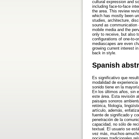
cultural expression and so
including face-to-face int
the area. This review rev
which has mostly been unde
studies, architecture, disc
sound as communication – 
mobile media and the perv
only to receive, but also 
configurations of one-to-
mediascapes are even chal
growing current interest 
back in style.
Spanish abst
Es significativo que resu
modalidad de experiencia y
sonido tiene en la mayoría
En los últimos años, sin 
este área. Esta revisión a
paisajes sonoros ambienta
retórica, filología, lingüí
artículo, además, enfati
fuente de significado y co
penetración de la comunic
capacidad, no sólo de rec
textual. El usuario se es
vez más, muchos-amuchos. 
nociones tradicionales rel