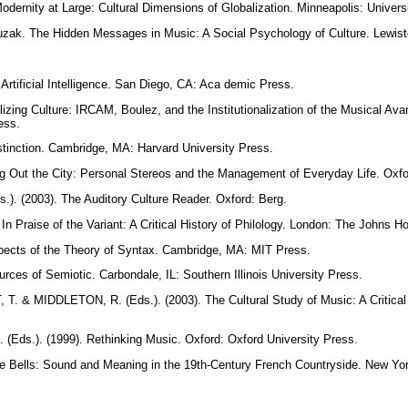
ernity at Large: Cultural Dimensions of Globalization. Minneapolis: Univer
ak. The Hidden Messages in Music: A Social Psychology of Culture. Lewis
Artificial Intelligence. San Diego, CA: Aca demic Press.
izing Culture: IRCAM, Boulez, and the Institutionalization of the Musical Ava
ress.
tinction. Cambridge, MA: Harvard University Press.
g Out the City: Personal Stereos and the Management of Everyday Life. Oxfo
). (2003). The Auditory Culture Reader. Oxford: Berg.
n Praise of the Variant: A Critical History of Philology. London: The Johns H
ects of the Theory of Syntax. Cambridge, MA: MIT Press.
ces of Semiotic. Carbondale, IL: Southern Illinois University Press.
 & MIDDLETON, R. (Eds.). (2003). The Cultural Study of Music: A Critical 
Eds.). (1999). Rethinking Music. Oxford: Oxford University Press.
ge Bells: Sound and Meaning in the 19th-Century French Countryside. New Yo