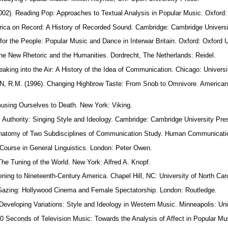
02). Reading Pop: Approaches to Textual Analysis in Popular Music. Oxford:
ica on Record: A History of Recorded Sound. Cambridge: Cambridge Univers
for the People: Popular Music and Dance in Interwar Britain. Oxford: Oxford 
 New Rhetoric and the Humanities. Dordrecht, The Netherlands: Reidel.
king into the Air: A History of the Idea of Communication. Chicago: Univers
R.M. (1996). Changing Highbrow Taste: From Snob to Omnivore. American S
sing Ourselves to Death. New York: Viking.
 Authority: Singing Style and Ideology. Cambridge: Cambridge University Pre
atomy of Two Subdisciplines of Communication Study. Human Communicatio
ourse in General Linguistics. London: Peter Owen.
e Tuning of the World. New York: Alfred A. Knopf.
ning to Nineteenth-Century America. Chapel Hill, NC: University of North Car
Gazing: Hollywood Cinema and Female Spectatorship. London: Routledge.
eveloping Variations: Style and Ideology in Western Music. Minneapolis: Un
50 Seconds of Television Music: Towards the Analysis of Affect in Popular 