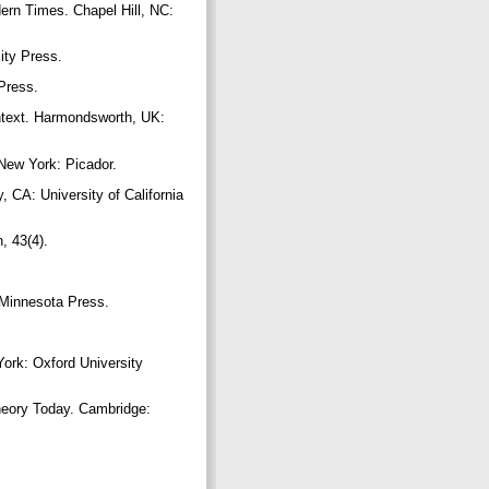
ern Times. Chapel Hill, NC:
ity Press.
 Press.
ntext. Harmondsworth, UK:
 New York: Picador.
 CA: University of California
, 43(4).
f Minnesota Press.
ork: Oxford University
eory Today. Cambridge: