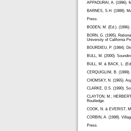
APPADURAI, A. (1996). Mod
BARNES, S.H. (1988). Muz
Press.
BODEN, M. (Ed.). (1996). 
BORN, G. (1995). Rational
University of California P
BOURDIEU, P. (1984). Dis
BULL, M. (2000). Soundin
BULL, M. & BACK, L. (Eds.
CERQUIGLINI, B. (1999). I
CHOMSKY, N. (1965). Asp
CLARKE, D.S. (1990). Sour
CLAYTON, M.; HERBERT, T.
Routledge.
COOK, N. & EVERIST, M. (
CORBIN, A. (1998). Villa
Press.