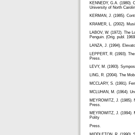
KENNEDY, G.A. (1980). Cla
University of North Carol
KERMAN, J. (1985). Conte
KRAMER, L. (2002). Musica
LABOV, W. (1972). The Lo
Penguin. (Orig. publ. 196
LANZA, J. (1994). Elevat
LEPPERT, R. (1993). The S
Press.
LEVY, M. (1993). Symposi
LING, R. (2004). The Mob
MCCLARY, S. (1991). Femi
MCLUHAN, M. (1964). Und
MEYROWITZ, J. (1985). No
Press.
MEYROWITZ, J. (1994). M
Polity
Press.
MIDDLETON, R. (1990). St