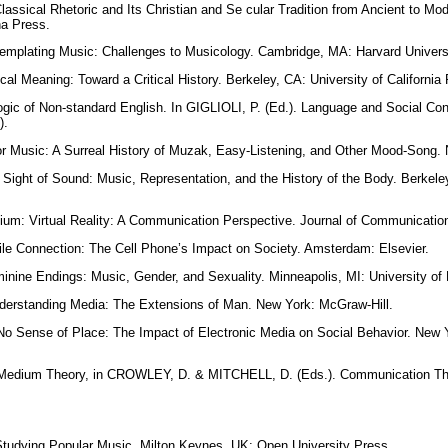
ssical Rhetoric and Its Christian and Se cular Tradition from Ancient to Mod
ina Press.
mplating Music: Challenges to Musicology. Cambridge, MA: Harvard Univers
l Meaning: Toward a Critical History. Berkeley, CA: University of California
gic of Non-standard English. In GIGLIOLI, P. (Ed.). Language and Social Co
9).
or Music: A Surreal History of Muzak, Easy-Listening, and Other Mood-Song.
ight of Sound: Music, Representation, and the History of the Body. Berkeley,
um: Virtual Reality: A Communication Perspective. Journal of Communication
ile Connection: The Cell Phone’s Impact on Society. Amsterdam: Elsevier.
nine Endings: Music, Gender, and Sexuality. Minneapolis, MI: University o
erstanding Media: The Extensions of Man. New York: McGraw-Hill.
 Sense of Place: The Impact of Electronic Media on Social Behavior. New Y
edium Theory, in CROWLEY, D. & MITCHELL, D. (Eds.). Communication Th
udying Popular Music. Milton Keynes, UK: Open University Press.