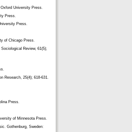
 Oxford University Press.
ity Press.
University Press.
ity of Chicago Press.
ociological Review, 61(5);
ss.
n Research, 25(4); 618-631.
olina Press.
iversity of Minnesota Press.
Music. Gothenburg, Sweden: