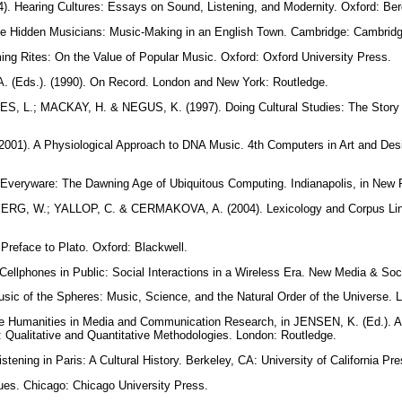
). Hearing Cultures: Essays on Sound, Listening, and Modernity. Oxford: Be
 Hidden Musicians: Music-Making in an English Town. Cambridge: Cambridg
ing Rites: On the Value of Popular Music. Oxford: Oxford University Press.
 (Eds.). (1990). On Record. London and New York: Routledge.
ES, L.; MACKAY, H. & NEGUS, K. (1997). Doing Cultural Studies: The Story
01). A Physiological Approach to DNA Music. 4th Computers in Art and Des
veryware: The Dawning Age of Ubiquitous Computing. Indianapolis, in New 
RG, W.; YALLOP, C. & CERMAKOVA, A. (2004). Lexicology and Corpus Lingui
reface to Plato. Oxford: Blackwell.
lphones in Public: Social Interactions in a Wireless Era. New Media & Soci
sic of the Spheres: Music, Science, and the Natural Order of the Universe.
e Humanities in Media and Communication Research, in JENSEN, K. (Ed.). 
Qualitative and Quantitative Methodologies. London: Routledge.
ening in Paris: A Cultural History. Berkeley, CA: University of California Pr
lues. Chicago: Chicago University Press.