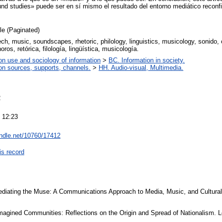
und studies» puede ser en sí mismo el resultado del entorno mediático reconfi
cle (Paginated)
h, music, soundscapes, rhetoric, philology, linguistics, musicology, sonido,
oros, retórica, filología, lingüística, musicología.
on use and sociology of information
>
BC. Information in society.
on sources, supports, channels.
>
HH. Audio-visual, Multimedia.
2
 12:23
andle.net/10760/17412
is record
iating the Muse: A Communications Approach to Media, Music, and Cultural 
gined Communities: Reflections on the Origin and Spread of Nationalism. 