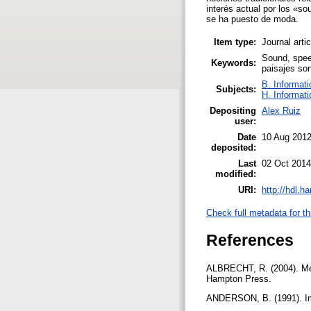
interés actual por los «so
se ha puesto de moda.
Item type:
Journal arti
Sound, speec
Keywords:
paisajes son
B. Informati
Subjects:
H. Informati
Depositing
Alex Ruiz
user:
Date
10 Aug 201
deposited:
Last
02 Oct 2014
modified:
URI:
http://hdl.h
Check full metadata for th
References
ALBRECHT, R. (2004). Med
Hampton Press.
ANDERSON, B. (1991). Ima