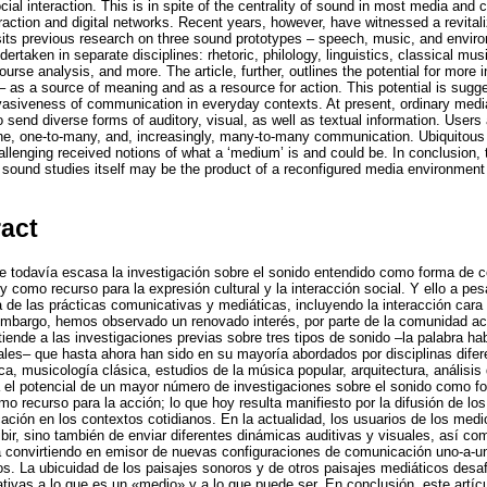
cial interaction. This is in spite of the centrality of sound in most media and
eraction and digital networks. Recent years, however, have witnessed a revitaliz
isits previous research on three sound prototypes – speech, music, and envi
rtaken in separate disciplines: rhetoric, philology, linguistics, classical mu
ourse analysis, and more. The article, further, outlines the potential for more 
as a source of meaning and as a resource for action. This potential is sugges
asiveness of communication in everyday contexts. At present, ordinary media 
to send diverse forms of auditory, visual, as well as textual information. Use
one, one-to-many, and, increasingly, many-to-many communication. Ubiquitou
lenging received notions of what a ‘medium’ is and could be. In conclusion, t
in sound studies itself may be the product of a reconfigured media environme
ract
lte todavía escasa la investigación sobre el sonido entendido como forma de
 como recurso para la expresión cultural y la interacción social. Y ello a pesa
 de las prácticas comunicativas y mediáticas, incluyendo la interacción cara a
embargo, hemos observado un renovado interés, por parte de la comunidad ac
tiende a las investigaciones previas sobre tres tipos de sonido –la palabra ha
les– que hasta ahora han sido en su mayoría abordados por disciplinas difer
stica, musicología clásica, estudios de la música popular, arquitectura, análisis
za el potencial de un mayor número de investigaciones sobre el sonido como
mo recurso para la acción; lo que hoy resulta manifiesto por la difusión de lo
ación en los contextos cotidianos. En la actualidad, los usuarios de los med
ibir, sino también de enviar diferentes dinámicas auditivas y visuales, así c
tá convirtiendo en emisor de nuevas configuraciones de comunicación uno-a-
La ubicuidad de los paisajes sonoros y de otros paisajes mediáticos desafí
ativas a lo que es un «medio» y a lo que puede ser. En conclusión, este artíc