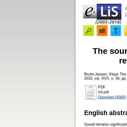
The soun
r
Bruhn-Jensen, Klaus
The 
2010, vol. XVII, n. 34, pp.
PDF
03i.pdf
Download (93kB)
English abstr
Sound remains significant