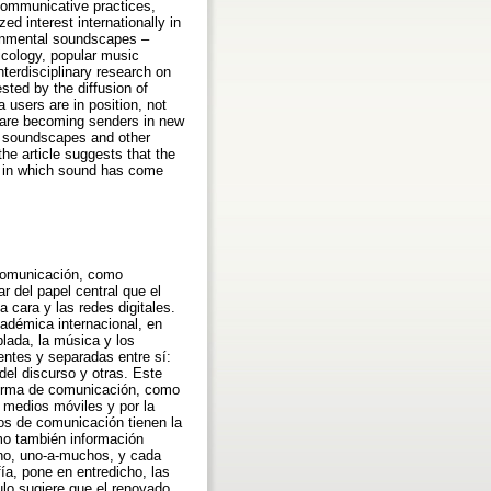
 communicative practices,
ed interest internationally in
ronmental soundscapes –
sicology, popular music
interdisciplinary research on
ted by the diffusion of
users are in position, not
rs are becoming senders in new
s soundscapes and other
he article suggests that the
nt in which sound has come
 comunicación, como
r del papel central que el
 cara y las redes digitales.
adémica internacional, en
blada, la música y los
entes y separadas entre sí:
 del discurso y otras. Este
 forma de comunicación, como
s medios móviles y por la
ios de comunicación tienen la
omo también información
uno, uno-a-muchos, y cada
a, pone en entredicho, las
ulo sugiere que el renovado