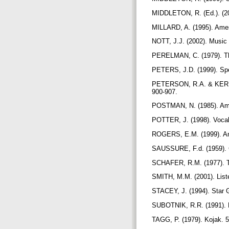
MIDDLETON, R. (Ed.). (20
MILLARD, A. (1995). Amer
NOTT, J.J. (2002). Music 
PERELMAN, C. (1979). The
PETERS, J.D. (1999). Spea
PETERSON, R.A. & KERN, 
900-907.
POSTMAN, N. (1985). Amu
POTTER, J. (1998). Vocal
ROGERS, E.M. (1999). An
SAUSSURE, F.d. (1959). C
SCHAFER, R.M. (1977). Th
SMITH, M.M. (2001). Liste
STACEY, J. (1994). Star 
SUBOTNIK, R.R. (1991). D
TAGG, P. (1979). Kojak. 