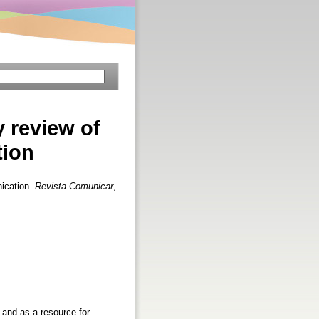
y review of
tion
nication.
Revista Comunicar
,
 and as a resource for