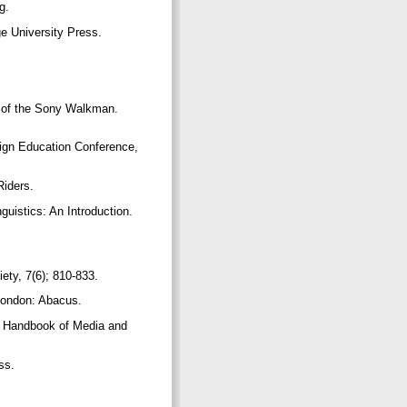
rg.
e University Press.
 of the Sony Walkman.
ign Education Conference,
Riders.
stics: An Introduction.
ety, 7(6); 810-833.
 London: Abacus.
A Handbook of Media and
ess.