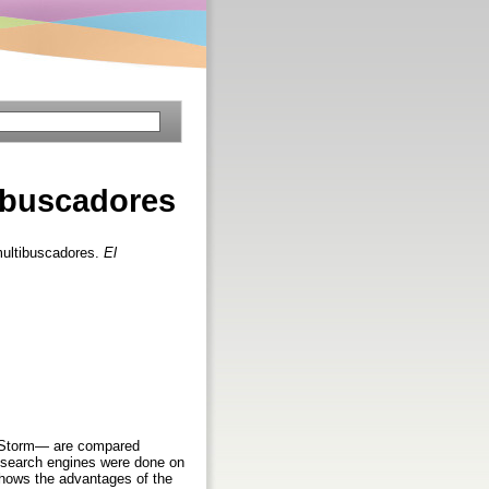
ibuscadores
multibuscadores.
El
bStorm— are compared
ll search engines were done on
shows the advantages of the