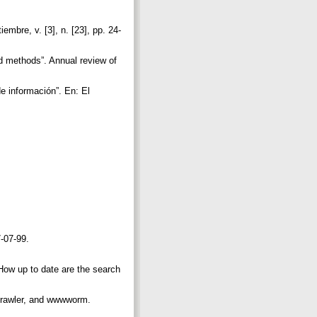
mbre, v. [3], n. [23], pp. 24-
nd methods”. Annual review of
e información”. En: El
7-07-99.
How up to date are the search
Crawler, and wwwworm.