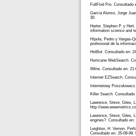
FullFind Pro. Consultado e
García Alonso, Jorge Juan.
30.
Harter, Stephen P. y Hert,
information science and t
Hípola, Pedro y Vargas-Qu
profesional de la informaci
HotBot. Consultado en: 2
Hurricane WebSearch. Co
IMine. Consultado en: 21
Internet EZSearch. Consu
Internetowy Poszukiwacz.
Killer Search. Consultado
Lawrence, Steve; Giles, Le
http://www.wwwmetrics.
Lawrence, Steve; Giles, 
engines?. Consultado en:
Leighton, H. Vernon. Per
Consultado en: 25-08-99. 