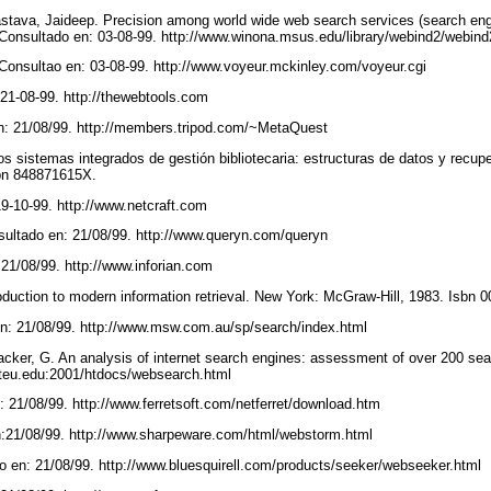
astava, Jaideep. Precision among world wide web search services (search engi
 Consultado en: 03-08-99. http://www.winona.msus.edu/library/webind2/webin
 Consultao en: 03-08-99. http://www.voyeur.mckinley.com/voyeur.cgi
 21-08-99. http://thewebtools.com
n: 21/08/99. http://members.tripod.com/~MetaQuest
s sistemas integrados de gestión bibliotecaria: estructuras de datos y recup
sbn 848871615X.
19-10-99. http://www.netcraft.com
ultado en: 21/08/99. http://www.queryn.com/queryn
21/08/99. http://www.inforian.com
troduction to modern information retrieval. New York: McGraw-Hill, 1983. Isbn
n: 21/08/99. http://www.msw.com.au/sp/search/index.html
cker, G. An analysis of internet search engines: assessment of over 200 sea
tateu.edu:2001/htdocs/websearch.html
 21/08/99. http://www.ferretsoft.com/netferret/download.htm
:21/08/99. http://www.sharpeware.com/html/webstorm.html
 en: 21/08/99. http://www.bluesquirell.com/products/seeker/webseeker.html