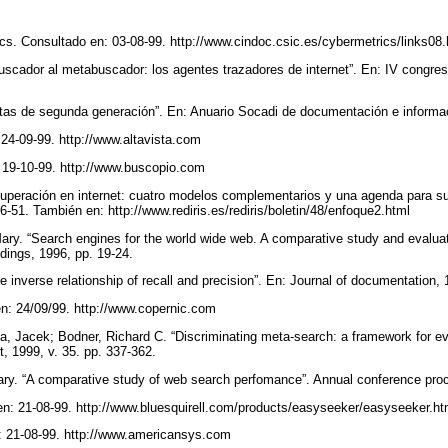
rics. Consultado en: 03-08-99. http://www.cindoc.csic.es/cybermetrics/links08
tibuscador al metabuscador: los agentes trazadores de internet”. En: IV congr
entas de segunda generación”. En: Anuario Socadi de documentación e informa
 24-09-99. http://www.altavista.com
 19-10-99. http://www.buscopio.com
uperación en internet: cuatro modelos complementarios y una agenda para su 
36-51. También en: http://www.rediris.es/rediris/boletin/48/enfoque2.html
ary. “Search engines for the world wide web. A comparative study and evalua
dings, 1996, pp. 19-24.
e inverse relationship of recall and precision”. En: Journal of documentation,
en: 24/09/99. http://www.copernic.com
a, Jacek; Bodner, Richard C. “Discriminating meta-search: a framework for eva
 1999, v. 35. pp. 337-362.
ary. “A comparative study of web search perfomance”. Annual conference pro
n: 21-08-99. http://www.bluesquirell.com/products/easyseeker/easyseeker.h
: 21-08-99. http://www.americansys.com