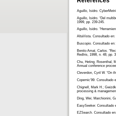
References
Aguillo, Isidro. CyberMet
Aguillo, Isidro. “Del mul
1999, pp. 239-245.
Aguillo, Isidro. “Herrami
AltaVista. Consultado en:
Buscopio. Consultado en:
Benito Amat, Carlos. “Rec
RedIris, 1998, n. 48, pp. 
Chu, Heting; Rosenthal, M
Annual conference procee
Cleverdon, Cyril W. “On th
Copernic’99. Consultado 
Chignell, Mark H.; Gwizdk
processing & management,
Ding, Wei; Marchionini, G
EasySeeker. Consultado e
EZSearch. Consultado en