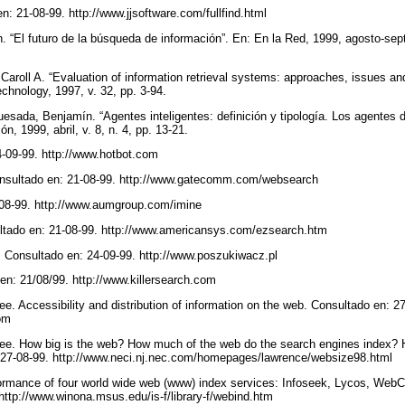
n: 21-08-99. http://www.jjsoftware.com/fullfind.html
 “El futuro de la búsqueda de información”. En: En la Red, 1999, agosto-septie
 Caroll A. “Evaluation of information retrieval systems: approaches, issues a
echnology, 1997, v. 32, pp. 3-94.
esada, Benjamín. “Agentes inteligentes: definición y tipología. Los agentes d
ón, 1999, abril, v. 8, n. 4, pp. 13-21.
4-09-99. http://www.hotbot.com
nsultado en: 21-08-99. http://www.gatecomm.com/websearch
-08-99. http://www.aumgroup.com/imine
ltado en: 21-08-99. http://www.americansys.com/ezsearch.htm
 Consultado en: 24-09-99. http://www.poszukiwacz.pl
 en: 21/08/99. http://www.killersearch.com
e. Accessibility and distribution of information on the web. Consultado en: 2
com
Lee. How big is the web? How much of the web do the search engines index? 
 27-08-99. http://www.neci.nj.nec.com/homepages/lawrence/websize98.html
formance of four world wide web (www) index services: Infoseek, Lycos, Web
http://www.winona.msus.edu/is-f/library-f/webind.htm