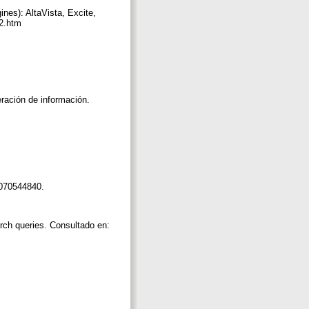
nes): AltaVista, Excite,
d2.htm
eración de información.
 0070544840.
rch queries. Consultado en: