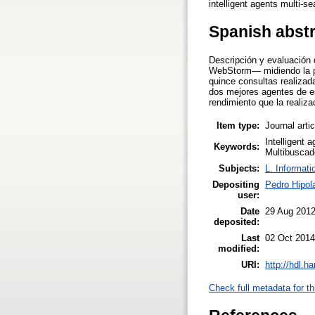
intelligent agents multi-se
Spanish abst
Descripción y evaluación
WebStorm— midiendo la pre
quince consultas realizad
dos mejores agentes de e
rendimiento que la realiz
Item type:
Journal arti
Intelligent 
Keywords:
Multibuscad
Subjects:
L. Informati
Depositing
Pedro Hipol
user:
Date
29 Aug 201
deposited:
Last
02 Oct 2014
modified:
URI:
http://hdl.h
Check full metadata for th