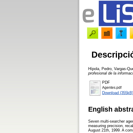
Descripci
Hípola, Pedro
,
Vargas-Qu
profesional de la informac
PDF
Agentes.pdf
Download (355kB
English abstr
Seven multi-searcher ag
measuring precision, recal
August 21th, 1999. A comp