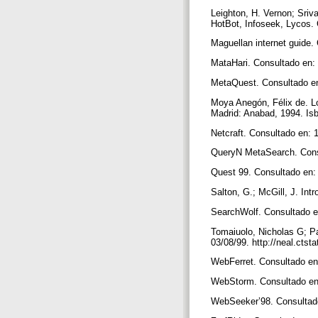
Leighton, H. Vernon; Sriv
HotBot, Infoseek, Lycos.
Maguellan internet guide.
MataHari. Consultado en:
MetaQuest. Consultado e
Moya Anegón, Félix de. Lo
Madrid: Anabad, 1994. I
Netcraft. Consultado en: 
QueryN MetaSearch. Cons
Quest 99. Consultado en: 
Salton, G.; McGill, J. In
SearchWolf. Consultado e
Tomaiuolo, Nicholas G; Pa
03/08/99. http://neal.cts
WebFerret. Consultado en:
WebStorm. Consultado en
WebSeeker’98. Consultado