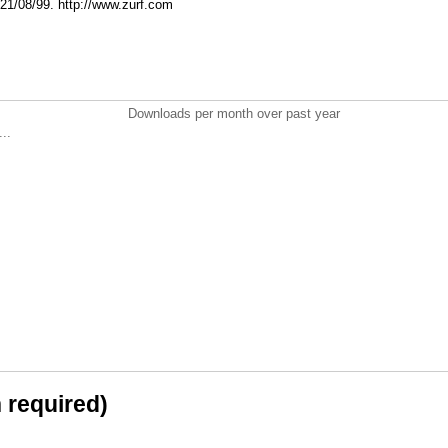
 21/08/99. http://www.zurf.com
Downloads per month over past year
..
n required)