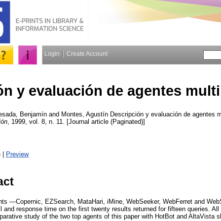
Login
Create Account
ón y evaluación de agentes mult
esada, Benjamín
and
Montes, Agustín
Descripción y evaluación de agentes 
ión
, 1999, vol. 8, n. 11. [Journal article (Paginated)]
)
|
Preview
act
ents —Copernic, EZSearch, MataHari, iMine, WebSeeker, WebFerret and We
l and response time on the first twenty results returned for fifteen queries. A
arative study of the two top agents of this paper with HotBot and AltaVista 