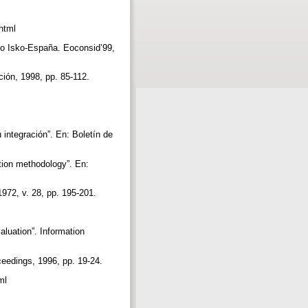
.html
eso Isko-España. Eoconsid’99,
ción, 1998, pp. 85-112.
integración”. En: Boletín de
tion methodology”. En:
 1972, v. 28, pp. 195-201.
luation”. Information
ceedings, 1996, pp. 19-24.
tml