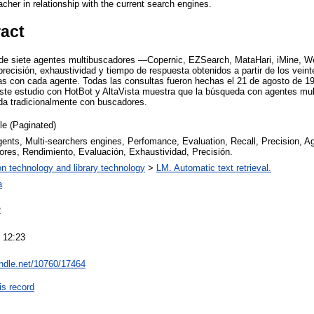
acher in relationship with the current search engines.
ract
 de siete agentes multibuscadores —Copernic, EZSearch, MataHari, iMine, 
cisión, exhaustividad y tiempo de respuesta obtenidos a partir de los veint
as con cada agente. Todas las consultas fueron hechas el 21 de agosto de 1
ste estudio con HotBot y AltaVista muestra que la búsqueda con agentes mul
ada tradicionalmente con buscadores.
cle (Paginated)
agents, Multi-searchers engines, Perfomance, Evaluation, Recall, Precision, Ag
ores, Rendimiento, Evaluación, Exhaustividad, Precisión.
on technology and library technology
>
LM. Automatic text retrieval.
a
2
 12:23
andle.net/10760/17464
is record