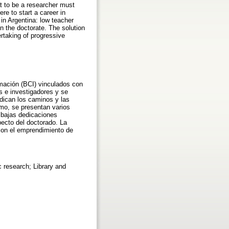
at to be a researcher must
re to start a career in
in Argentina: low teacher
on the doctorate. The solution
rtaking of progressive
rmación (BCI) vinculados con
s e investigadores y se
ndican los caminos y las
timo, se presentan varios
 bajas dedicaciones
ecto del doctorado. La
 con el emprendimiento de
ic research; Library and