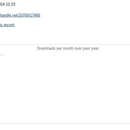
014 12:23
l.handle.net/10760/17466
is record
Downloads per month over past year
..