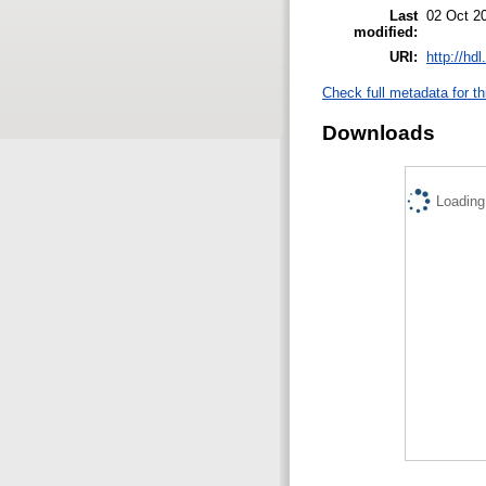
Last
02 Oct 2
modified:
URI:
http://hd
Check full metadata for th
Downloads
Loading.