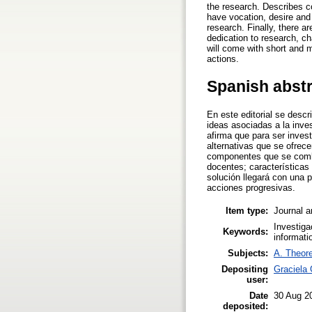
the research. Describes co
have vocation, desire and 
research. Finally, there 
dedication to research, ch
will come with short and 
actions.
Spanish abst
En este editorial se desc
ideas asociadas a la inve
afirma que para ser inves
alternativas que se ofrece
componentes que se combin
docentes; características
solución llegará con una 
acciones progresivas.
Item type:
Journal a
Investiga
Keywords:
informati
Subjects:
A. Theore
Depositing
Graciela 
user:
Date
30 Aug 2
deposited: