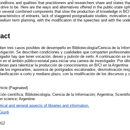
nditions and qualities that practitioners and researchers share and states th
drive to be. Here are the ways and alternatives offered in the public-state sphe
are several combined components that slow the production of knowledge in BCI 
aracteristics of entrants, lack of staggered postgraduate studies; motivation 
medium term planning, with the modification of the speeches and with the unde
ract
riben tres casos posibles de desempeño en Bibliotecología/Ciencia de la Info
stigación. Se describen condiciones y cualidades que comparten profesionale
tigador hay que tener vocación, deseo y pulsión de serlo. A continuación se i
n en el ámbito público-estatal para iniciar una carrera de investigador. Por úl
an para ralentizar la producción de conocimientos en B/CI en la Argentina:
 de los ingresantes; ausencia de postgrados escalonados; desmotivación resp
planificación a corto y mediano plazo, con la modificación de los discursos y
rticle (Paginated)
ción científica; Bibliotecología; Ciencia de la Información; Argentina; Scientif
on science; Argentine
tical and general aspects of libraries and information.
Giunti
012