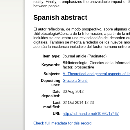
reality. Finally, it emphasizes the unavoidable impact of 
between people.
Spanish abstract
El autor reflexiona, de modo prospectivo, sobre algunas d
Bibliotecología/Ciencia de la Información, a partir de la i
incluidos se encuentra una reivindicación del desorden cr
digitales. También se medita alrededor de los nuevos modo
acentúa la incidencia ineludible del factor humano entre b
Item type:
Journal article (Paginated)
Bibliotecología; Ciencias de la Informa
Keywords:
factor; prospective
Subjects:
A. Theoretical and general aspects of li
Depositing
Graciela Giunti
user:
Date
30 Aug 2012
deposited:
Last
02 Oct 2014 12:23
modified:
URI:
http://hdl.handle.net/10760/17467
Check full metadata for this record