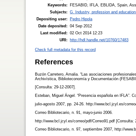
Keywords:
FESABID, IFLA, EBLIDA, Spain, Ass
Subjects:
G. Industry, profession and education
Depositing user:
Pedro Hipola
Date deposited:
04 Sep 2012
Last modified:
02 Oct 2014 12:23
URI:
http://hdl.handle.net/10760/17483
Check full metadata for this record
References
Buzón Carretero, Amalia. “Las asociaciones profesional
Archivística, Biblioteconomía y Documentación (FESABI
[Consulta: 29-12-2007].
Esteban, Miguel Ángel. “Presencia española en IFLA”. Cor
julio-agosto 2007, pp. 24-26. http://www.bcl.jcyl.es/corre
Correo Bibliotecario, n. 91, mayo-junio 2006.
http://www.bcl.jcyl.es/correo/pdf/Correo91.pdf [Consulta:
Correo Bibliotecario, n. 97, septiembre 2007, http://www.