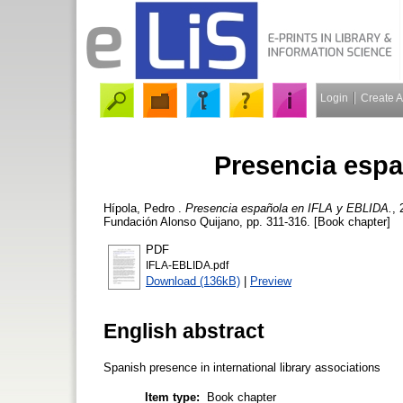
Login
Create 
Presencia espa
Hípola, Pedro
.
Presencia española en IFLA y EBLIDA.
,
Fundación Alonso Quijano, pp. 311-316. [Book chapter]
PDF
IFLA-EBLIDA.pdf
Download (136kB)
|
Preview
English abstract
Spanish presence in international library associations
Item type:
Book chapter