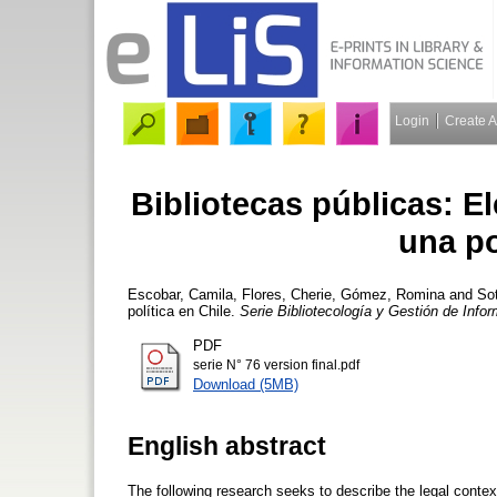
Login
Create 
Bibliotecas públicas: E
una po
Escobar, Camila
,
Flores, Cherie
,
Gómez, Romina
and
Sot
política en Chile.
Serie Bibliotecología y Gestión de Info
PDF
serie N° 76 version final.pdf
Download (5MB)
English abstract
The following research seeks to describe the legal context