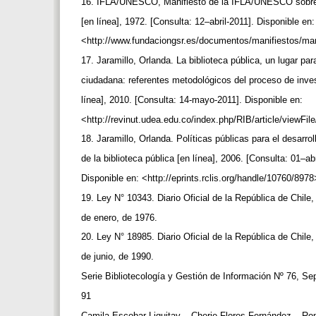
16. IFLA/UNESCO, Manifiesto de la IFLA/UNESCO sobre 
[en línea], 1972. [Consulta: 12–abril-2011]. Disponible en
<http://www.fundaciongsr.es/documentos/manifiestos/m
17. Jaramillo, Orlanda. La biblioteca pública, un lugar pa
ciudadana: referentes metodológicos del proceso de inve
línea], 2010. [Consulta: 14-mayo-2011]. Disponible en:
<http://revinut.udea.edu.co/index.php/RIB/article/viewFi
18. Jaramillo, Orlanda. Políticas públicas para el desarrol
de la biblioteca pública [en línea], 2006. [Consulta: 01–ab
Disponible en: <http://eprints.rclis.org/handle/10760/897
19. Ley N° 10343. Diario Oficial de la República de Chile
de enero, de 1976.
20. Ley N° 18985. Diario Oficial de la República de Chile
de junio, de 1990.
Serie Bibliotecología y Gestión de Información Nº 76, S
91
Camila Escobar Liquitay – Cherie Flores Fernández – R