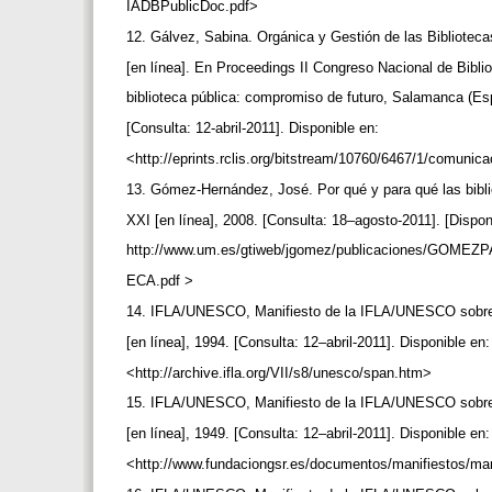
IADBPublicDoc.pdf>
12. Gálvez, Sabina. Orgánica y Gestión de las Bibliotec
[en línea]. En Proceedings II Congreso Nacional de Bibli
biblioteca pública: compromiso de futuro, Salamanca (E
[Consulta: 12-abril-2011]. Disponible en:
<http://eprints.rclis.org/bitstream/10760/6467/1/comunic
13. Gómez-Hernández, José. Por qué y para qué las bibli
XXI [en línea], 2008. [Consulta: 18–agosto-2011]. [Dispo
http://www.um.es/gtiweb/jgomez/publicaciones/GOM
ECA.pdf >
14. IFLA/UNESCO, Manifiesto de la IFLA/UNESCO sobre 
[en línea], 1994. [Consulta: 12–abril-2011]. Disponible en
<http://archive.ifla.org/VII/s8/unesco/span.htm>
15. IFLA/UNESCO, Manifiesto de la IFLA/UNESCO sobre 
[en línea], 1949. [Consulta: 12–abril-2011]. Disponible en
<http://www.fundaciongsr.es/documentos/manifiestos/m