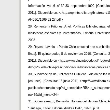
Información. Vol. 6. n° 32-33, septiembre 1999. [Consult
2011]. Disponible en: < http://eprints.rclis.org/bitstream/
/6408/1/1999-32-27.pdf>
28. Rementería Piñones, Ariel. Políticas Bibliotecarias, 
bibliotecas escolares y universitarias. Editorial Universid
2008.
29. Reyes, Lavinia. ¿Puede Chile prescindir de sus bibli
línea]. El quinto poder, 8 de noviembre 2010. [Consulta:
2011]. Disponible en <http://www.elquintopoder.cl/ fdd/web
/blogs/puede-chile-prescindir-de-sus-bibliotecas-publicas
30. Subdirección de Bibliotecas Públicas. Misión de las b
[en línea]. [Consulta: 13-junio-2011] <http://www.dibam.cl
publicas/contenido.asp?id_contenido=258&id_subsubm
nu=79&id_menu=24>
31. Subercaseaux, Bernardo. Historia del libro en Chile.
Santiago, Chile: Editorial Andrés Bello, 1993. p 81.