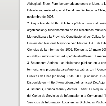
Abbagliati, Enzo. Foro iberoamericano sobre el Libro, la 
Bibliotecas, realizado por el Cerlalc en Santiago de Chile,
noviembre de 2008.
2. Alejos Aranda, Ruth. Biblioteca pública municipal: anál
organización y funcionamiento de las bibliotecas munici
Metropolitana y la Provincia Constitucional del Callao. [en
Universidad Nacional Mayor de San Marcos. EAP. de Bibl
Ciencias de la Información, 2003. [Consulta: 14-mayo-20
en:<http://sisbib.unmsm.edu.pe/bibvirtual/tesis/ Human/a
3. Betancourt, Adriana. Las bibliotecas públicas en la co
territorio: una propuesta para América Latina. En: I Cong
Públicas de Chile [en línea]. Chile, 2006. [Consulta: 03–a
Disponible en: <http://www.dibam.cl/dinamicas/ DocAdju
4. Betancur, Adriana María y Álvarez, Didier. I Coloquio
del Caribe de Servicios de Información a la Comunidad: “
Servicios de Información Local en las Bibliotecas Pública