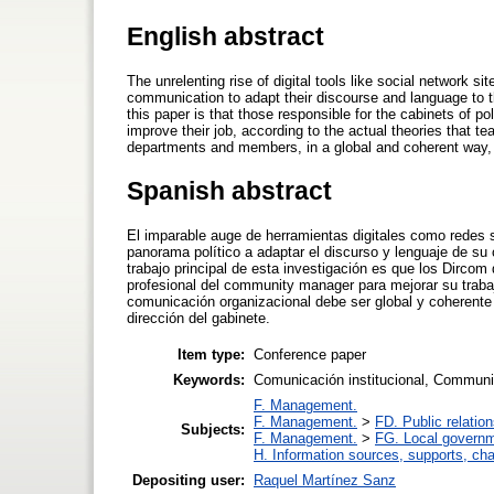
English abstract
The unrelenting rise of digital tools like social network sit
communication to adapt their discourse and language to 
this paper is that those responsible for the cabinets of pol
improve their job, according to the actual theories that t
departments and members, in a global and coherent way, b
Spanish abstract
El imparable auge de herramientas digitales como redes so
panorama político a adaptar el discurso y lenguaje de su
trabajo principal de esta investigación es que los Dircom
profesional del community manager para mejorar su trabaj
comunicación organizacional debe ser global y coherente p
dirección del gabinete.
Item type:
Conference paper
Keywords:
Comunicación institucional, Communi
F. Management.
F. Management.
>
FD. Public relation
Subjects:
F. Management.
>
FG. Local governm
H. Information sources, supports, ch
Depositing user:
Raquel Martínez Sanz