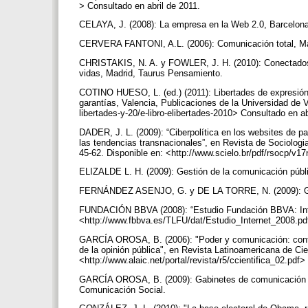
> Consultado en abril de 2011.
CELAYA, J. (2008): La empresa en la Web 2.0, Barcelon
CERVERA FANTONI, A.L. (2006): Comunicación total, M
CHRISTAKIS, N. A. y FOWLER, J. H. (2010): Conectados.
vidas, Madrid, Taurus Pensamiento.
COTINO HUESO, L. (ed.) (2011): Libertades de expresión e
garantías, Valencia, Publicaciones de la Universidad de
libertades-y-20/e-libro-elibertades-2010> Consultado en a
DADER, J. L. (2009): “Ciberpolítica en los websites de p
las tendencias transnacionales”, en Revista de Sociologia 
45-62. Disponible en: <http://www.scielo.br/pdf/rsocp/v
ELIZALDE L. H. (2009): Gestión de la comunicación púb
FERNÁNDEZ ASENJO, G. y DE LA TORRE, N. (2009): Gab
FUNDACIÓN BBVA (2008): “Estudio Fundación BBVA: Inte
<http://www.fbbva.es/TLFU/dat/Estudio_Internet_2008.pd
GARCÍA OROSA, B. (2006): "Poder y comunicación: conflic
de la opinión pública", en Revista Latinoamericana de Ci
<http://www.alaic.net/portal/revista/r5/ccientifica_02.pdf
GARCÍA OROSA, B. (2009): Gabinetes de comunicación on l
Comunicación Social.