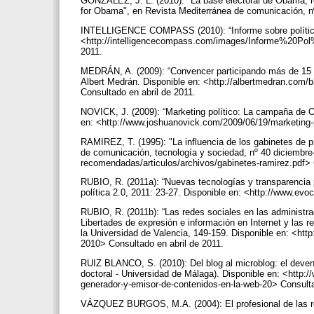
GONZÁLEZ, J. L. (2010): "La base electoral de Obama, r
for Obama", en Revista Mediterránea de comunicación, n
INTELLIGENCE COMPASS (2010): “Informe sobre política 
<http://intelligencecompass.com/images/Informe%20P
2011.
MEDRÁN, A. (2009): “Convencer participando más de 15 d
Albert Medrán. Disponible en: <http://albertmedran.com/
Consultado en abril de 2011.
NOVICK, J. (2009): “Marketing político: La campaña de Ob
en: <http://www.joshuanovick.com/2009/06/19/marketing-
RAMIREZ, T. (1995): "La influencia de los gabinetes de pr
de comunicación, tecnología y sociedad, nº 40 diciembre-
recomendadas/articulos/archivos/gabinetes-ramirez.pdf>
RUBIO, R. (2011a): “Nuevas tecnologías y transparencia
política 2.0, 2011: 23-27. Disponible en: <http://www.e
RUBIO, R. (2011b): “Las redes sociales en las administ
Libertades de expresión e información en Internet y las r
la Universidad de Valencia, 149-159. Disponible en: <http
2010> Consultado en abril de 2011.
RUIZ BLANCO, S. (2010): Del blog al microblog: el deveni
doctoral - Universidad de Málaga). Disponible en: <http://
generador-y-emisor-de-contenidos-en-la-web-20> Consul
VÁZQUEZ BURGOS, M.A. (2004): El profesional de las r