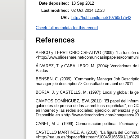
Date deposited:
13 Sep 2012
Last modified:
02 Oct 2014 12:23
URI:
http://hdl.handle.net/10760/17542
Check full metadata for this record
References
AERCO y TERRITORIO CREATIVO (2009): “La función d
<http://www.slideshare.net/comunicasinpapeles/communi
ÁLVAREZ, T. y CABALLERO, M. (2004): Vendedores de im
Paidós.
BENSEN, C. (2009): “Community Manager Job Descriptio
manager-job-description/> Consultado en abril de 2011.
BORJA, J. y CASTELLS, M. (1997): Local y global: la ges
CAMPOS DOMÍNGUEZ, EVA (2011): “El papel del informador
gabinetes de prensa de las asambleas españolas”, en CO
en Internet y las redes sociales: ejercicio, amenazas y g
Disponible en <http://www.derechotics.com/congresos/2010
CANEL, M. J. (1999): Comunicación política. Técnicas y 
CASTELLÓ MARTÍNEZ, A. (2010): “La figura del Commun
<http://rua.ua.es/dspace/bitstream/10045/16656/1/L