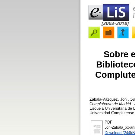
Sobre e
Bibliote
Compluten
Zabala-Vázquez, Jon
.
So
Complutense de Madrid : a
Escuela Universitaria de 
Universidad Complutense 
PDF
Jon-Zabala_xx-an
Download (244kB