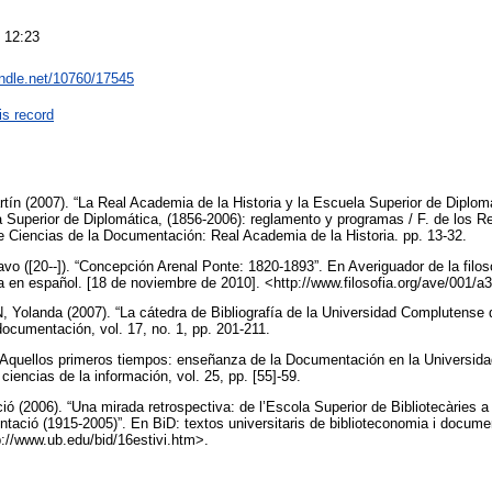
 12:23
andle.net/10760/17545
is record
2007). “La Real Academia de la Historia y la Escuela Superior de Diplomát
a Superior de Diplomática, (1856-2006): reglamento y programas / F. de los R
e Ciencias de la Documentación: Real Academia de la Historia. pp. 13-32.
20--]). “Concepción Arenal Ponte: 1820-1893”. En Averiguador de la filosof
a en español. [18 de noviembre de 2010]. <http://www.filosofia.org/ave/001/
nda (2007). “La cátedra de Bibliografía de la Universidad Complutense d
documentación, vol. 17, no. 1, pp. 201-211.
Aquellos primeros tiempos: enseñanza de la Documentación en la Universid
iencias de la información, vol. 25, pp. [55]-59.
(2006). “Una mirada retrospectiva: de l’Escola Superior de Bibliotecàries a 
tació (1915-2005)”. En BiD: textos universitaris de biblioteconomia i documen
p://www.ub.edu/bid/16estivi.htm>.