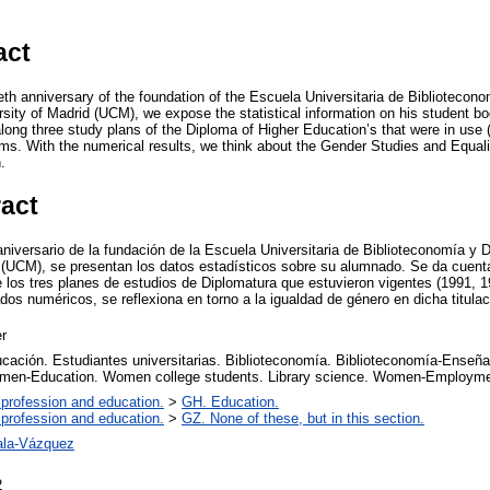
act
eth anniversary of the foundation of the Escuela Universitaria de Bibliotec
sity of Madrid (UCM), we expose the statistical information on his student b
ng three study plans of the Diploma of Higher Education’s that were in use
ms. With the numerical results, we think about the Gender Studies and Equal
.
ract
niversario de la fundación de la Escuela Universitaria de Biblioteconomía 
(UCM), se presentan los datos estadísticos sobre su alumnado. Se da cuenta
e los tres planes de estudios de Diplomatura que estuvieron vigentes (1991, 
dos numéricos, se reflexiona en torno a la igualdad de género en dicha titulaci
r
cación. Estudiantes universitarias. Biblioteconomía. Biblioteconomía-Enseñ
men-Education. Women college students. Library science. Women-Employme
 profession and education.
>
GH. Education.
 profession and education.
>
GZ. None of these, but in this section.
ala-Vázquez
2