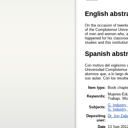
English abstr
On the occasion of twenti
of the Complutense Univer
of men and women who, alo
happened for his classroo
studies and this institution
Spanish abst
Con motivo del vigésimo a
Universidad Complutense 
alumnos que, a lo largo d
sus aulas. Con los resulta
Item type:
Book chapte
Mujeres-Edu
Keywords:
Trabajo. Wo
G. Industry,
Subjects:
G. Industry,
Depositing
Dr. Jon Zab
user:
Date
13 Sep 201