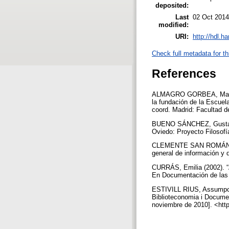
deposited:
Last
02 Oct 2014
modified:
URI:
http://hdl.h
Check full metadata for th
References
ALMAGRO GORBEA, Martín (
la fundación de la Escuel
coord. Madrid: Facultad d
BUENO SÁNCHEZ, Gustavo ([
Oviedo: Proyecto Filosofí
CLEMENTE SAN ROMÁN, Yola
general de información y 
CURRÁS, Emilia (2002). “
En Documentación de las c
ESTIVILL RIUS, Assumpció 
Biblioteconomia i Documen
noviembre de 2010]. <htt