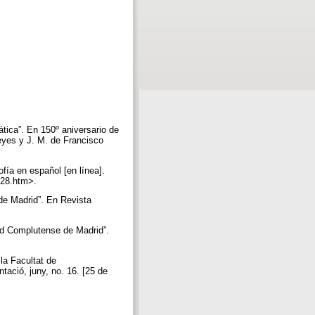
ica”. En 150º aniversario de
eyes y J. M. de Francisco
ía en español [en línea].
a328.htm>.
e Madrid”. En Revista
ad Complutense de Madrid”.
la Facultat de
tació, juny, no. 16. [25 de