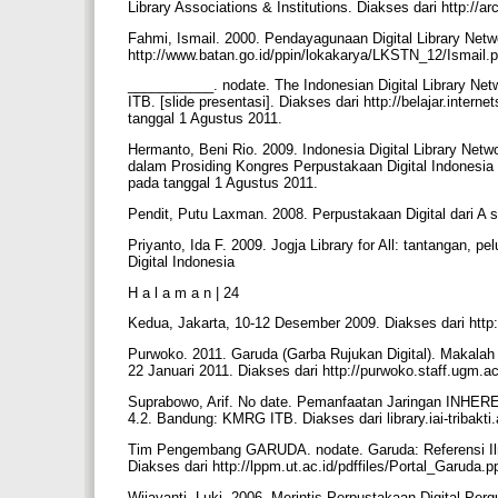
Library Associations & Institutions. Diakses dari http://
Fahmi, Ismail. 2000. Pendayagunaan Digital Library Ne
http://www.batan.go.id/ppin/lokakarya/LKSTN_12/Ismail.
___________. nodate. The Indonesian Digital Library N
ITB. [slide presentasi]. Diakses dari http://belajar.interne
tanggal 1 Agustus 2011.
Hermanto, Beni Rio. 2009. Indonesia Digital Library Ne
dalam Prosiding Kongres Perpustakaan Digital Indonesia 
pada tanggal 1 Agustus 2011.
Pendit, Putu Laxman. 2008. Perpustakaan Digital dari A 
Priyanto, Ida F. 2009. Jogja Library for All: tantangan
Digital Indonesia
H a l a m a n | 24
Kedua, Jakarta, 10-12 Desember 2009. Diakses dari http:
Purwoko. 2011. Garuda (Garba Rujukan Digital). Makalah
22 Januari 2011. Diakses dari http://purwoko.staff.ugm.a
Suprabowo, Arif. No date. Pemanfaatan Jaringan INHE
4.2. Bandung: KMRG ITB. Diakses dari library.iai-tribakt
Tim Pengembang GARUDA. nodate. Garuda: Referensi Ilmi
Diakses dari http://lppm.ut.ac.id/pdffiles/Portal_Garuda.
Wijayanti, Luki. 2006. Merintis Perpustakaan Digital Per