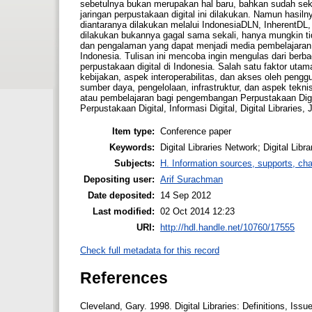
sebetulnya bukan merupakan hal baru, bahkan sudah sek
jaringan perpustakaan digital ini dilakukan. Namun hasil
diantaranya dilakukan melalui IndonesiaDLN, InherentDL, P
dilakukan bukannya gagal sama sekali, hanya mungkin t
dan pengalaman yang dapat menjadi media pembelajaran 
Indonesia. Tulisan ini mencoba ingin mengulas dari ber
perpustakaan digital di Indonesia. Salah satu faktor uta
kebijakan, aspek interoperabilitas, dan akses oleh peng
sumber daya, pengelolaan, infrastruktur, dan aspek teknis
atau pembelajaran bagi pengembangan Perpustakaan Digit
Perpustakaan Digital, Informasi Digital, Digital Libraries,
Item type:
Conference paper
Keywords:
Digital Libraries Network; Digital Libr
Subjects:
H. Information sources, supports, ch
Depositing user:
Arif Surachman
Date deposited:
14 Sep 2012
Last modified:
02 Oct 2014 12:23
URI:
http://hdl.handle.net/10760/17555
Check full metadata for this record
References
Cleveland, Gary. 1998. Digital Libraries: Definitions, Is