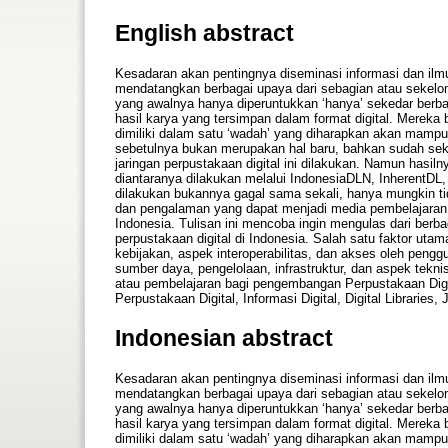
English abstract
Kesadaran akan pentingnya diseminasi informasi dan ilm
mendatangkan berbagai upaya dari sebagian atau sekelom
yang awalnya hanya diperuntukkan ‘hanya’ sekedar berbagi
hasil karya yang tersimpan dalam format digital. Merek
dimiliki dalam satu ‘wadah’ yang diharapkan akan mampu m
sebetulnya bukan merupakan hal baru, bahkan sudah sek
jaringan perpustakaan digital ini dilakukan. Namun hasil
diantaranya dilakukan melalui IndonesiaDLN, InherentDL, P
dilakukan bukannya gagal sama sekali, hanya mungkin t
dan pengalaman yang dapat menjadi media pembelajaran 
Indonesia. Tulisan ini mencoba ingin mengulas dari ber
perpustakaan digital di Indonesia. Salah satu faktor uta
kebijakan, aspek interoperabilitas, dan akses oleh peng
sumber daya, pengelolaan, infrastruktur, dan aspek teknis
atau pembelajaran bagi pengembangan Perpustakaan Digit
Perpustakaan Digital, Informasi Digital, Digital Libraries,
Indonesian abstract
Kesadaran akan pentingnya diseminasi informasi dan ilm
mendatangkan berbagai upaya dari sebagian atau sekelom
yang awalnya hanya diperuntukkan ‘hanya’ sekedar berbagi
hasil karya yang tersimpan dalam format digital. Merek
dimiliki dalam satu ‘wadah’ yang diharapkan akan mampu m