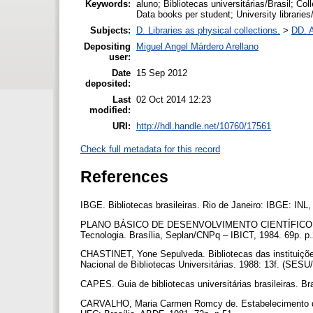
Keywords:
aluno; Bibliotecas universitárias/Brasil; Co
Data books per student; University libraries
Subjects:
D. Libraries as physical collections.
>
DD. A
Depositing
Miguel Angel Márdero Arellano
user:
Date
15 Sep 2012
deposited:
Last
02 Oct 2014 12:23
modified:
URI:
http://hdl.handle.net/10760/17561
Check full metadata for this record
References
IBGE. Bibliotecas brasileiras. Rio de Janeiro: IBGE: INL
PLANO BÁSICO DE DESENVOLVIMENTO CIENTÍFICO E T
Tecnologia. Brasília, Seplan/CNPq – IBICT, 1984. 69p. p
CHASTINET, Yone Sepulveda. Bibliotecas das instituições
Nacional de Bibliotecas Universitárias. 1988: 13f. (SES
CAPES. Guia de bibliotecas universitárias brasileiras. 
CARVALHO, Maria Carmen Romcy de. Estabelecimento de p