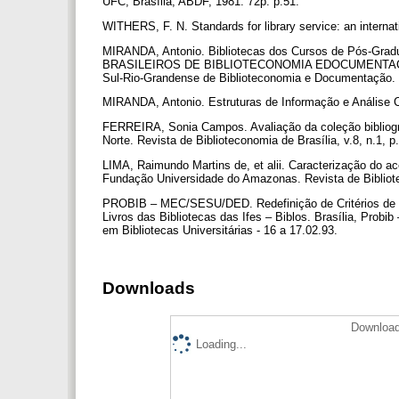
UFC; Brasília, ABDF, 1981. 72p. p.51.
WITHERS, F. N. Standards for library service: an interna
MIRANDA, Antonio. Bibliotecas dos Cursos de Pós-Gr
BRASILEIROS DE BIBLIOTECONOMIA EDOCUMENTAÇÃO. 9.,
Sul-Rio-Grandense de Biblioteconomia e Documentação. Po
MIRANDA, Antonio. Estruturas de Informação e Análise Co
FERREIRA, Sonia Campos. Avaliação da coleção bibliográ
Norte. Revista de Biblioteconomia de Brasília, v.8, n.1, p
LIMA, Raimundo Martins de, et alii. Caracterização do ac
Fundação Universidade do Amazonas. Revista de Bibliotec
PROBIB – MEC/SESU/DED. Redefinição de Critérios de D
Livros das Bibliotecas das Ifes – Biblos. Brasília, Pro
em Bibliotecas Universitárias - 16 a 17.02.93.
Downloads
Download
Loading...