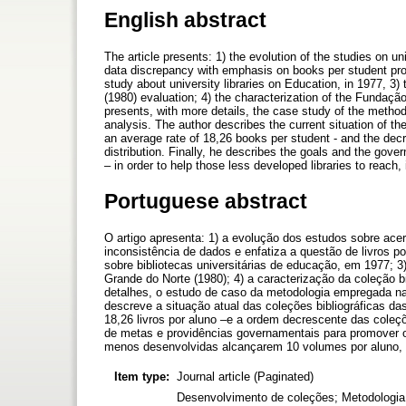
English abstract
The article presents: 1) the evolution of the studies on uni
data discrepancy with emphasis on books per student prob
study about university libraries on Education, in 1977, 3)
(1980) evaluation; 4) the characterization of the Fundaçã
presents, with more details, the case study of the methodo
analysis. The author describes the current situation of the 
an average rate of 18,26 books per student - and the decre
distribution. Finally, he describes the goals and the gov
– in order to help those less developed libraries to reach,
Portuguese abstract
O artigo apresenta: 1) a evolução dos estudos sobre acerv
inconsistência de dados e enfatiza a questão de livros po
sobre bibliotecas universitárias de educação, em 1977; 3)
Grande do Norte (1980); 4) a caracterização da coleção 
detalhes, o estudo de caso da metodologia empregada na a
descreve a situação atual das coleções bibliográficas da
18,26 livros por aluno –e a ordem decrescente das coleçõ
de metas e providências governamentais para promover o 
menos desenvolvidas alcançarem 10 volumes por aluno, 
Item type:
Journal article (Paginated)
Desenvolvimento de coleções; Metodologia p