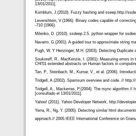
13/01/2011].
Kornblum, J.(2010). Fuzzy hashing and sseep.http://ssde
Levenshtein, V.(1966). Binary codes capable of correcting
-710 (1966).
Milenko, D. (2010). ssdeep 2.5. python wrapper for ssdeep
Navarro, G.(2001). A guided tour to approximate string 
Pugh, W. Y Henzinger, M.H. (2003). Detecting Duplicate 
Soukoreff, R., MacKenzie, I. (2001): Measuring errors in te
CHI'01 extended abstracts on Human factors in computi
Tan, P., Steinbach, M., Kumar, V., et al. (2006). Introdu
Tridgell, A.(2002). Spamsum overview and code. // http
Tridgell, A., Mackerras, P.(2004). The rsync algorithm /
[consultado el 13/01/2011].
Yahoo! (2011). Yahoo Developer Network, http://develope
Yerra, R., Ng, Y. (2005). Detecting similar html documents
approach.// 2005 IEEE International Conference on Granu