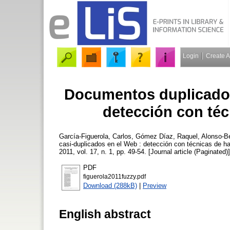
Login
Create 
Documentos duplicados
detección con té
García-Figuerola, Carlos
,
Gómez Díaz, Raquel
,
Alonso-Be
casi-duplicados en el Web : detección con técnicas de h
2011, vol. 17, n. 1, pp. 49-54. [Journal article (Paginated)]
PDF
figuerola2011fuzzy.pdf
Download (288kB)
|
Preview
English abstract