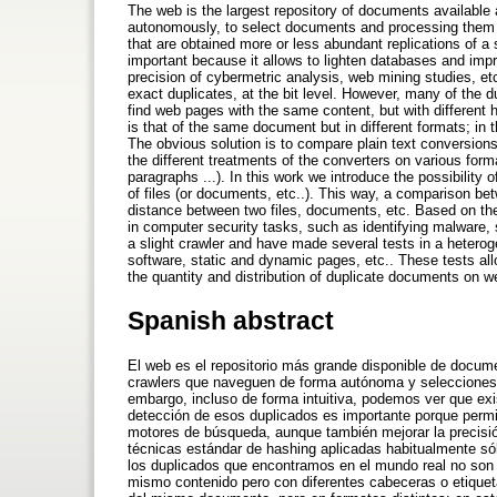
The web is the largest repository of documents available 
autonomously, to select documents and processing them a
that are obtained more or less abundant replications of a
important because it allows to lighten databases and impro
precision of cybermetric analysis, web mining studies, e
exact duplicates, at the bit level. However, many of the d
find web pages with the same content, but with different 
is that of the same document but in different formats; in
The obvious solution is to compare plain text conversions
the different treatments of the converters on various form
paragraphs ...). In this work we introduce the possibility
of files (or documents, etc..). This way, a comparison be
distance between two files, documents, etc. Based on the
in computer security tasks, such as identifying malware,
a slight crawler and have made several tests in a heterog
software, static and dynamic pages, etc.. These tests all
the quantity and distribution of duplicate documents on w
Spanish abstract
El web es el repositorio más grande disponible de docume
crawlers que naveguen de forma autónoma y selecciones 
embargo, incluso de forma intuitiva, podemos ver que ex
detección de esos duplicados es importante porque permit
motores de búsqueda, aunque también mejorar la precisión
técnicas estándar de hashing aplicadas habitualmente só
los duplicados que encontramos en el mundo real no son
mismo contenido pero con diferentes cabeceras o etiqueta