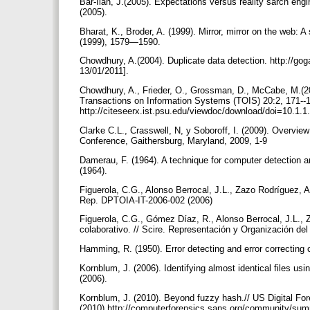
Bar-Ilan, J.(2005). Expectations versus reality sarch eng
(2005).
Bharat, K., Broder, A. (1999). Mirror, mirror on the web: 
(1999), 1579—1590.
Chowdhury, A.(2004). Duplicate data detection. http://g
13/01/2011].
Chowdhury, A., Frieder, O., Grossman, D., McCabe, M.(200
Transactions on Information Systems (TOIS) 20:2, 171--
http://citeseerx.ist.psu.edu/viewdoc/download/doi=10.1.
Clarke C.L., Crasswell, N, y Soboroff, I. (2009). Overvi
Conference, Gaithersburg, Maryland, 2009, 1-9
Damerau, F. (1964). A technique for computer detection an
(1964).
Figuerola, C.G., Alonso Berrocal, J.L., Zazo Rodríguez, 
Rep. DPTOIA-IT-2006-002 (2006)
Figuerola, C.G., Gómez Díaz, R., Alonso Berrocal, J.L., 
colaborativo. // Scire. Representación y Organización de
Hamming, R. (1950). Error detecting and error correcting 
Kornblum, J. (2006). Identifying almost identical files usi
(2006).
Kornblum, J. (2010). Beyond fuzzy hash.// US Digital F
(2010).http://computerforensics.sans.org/community/summ