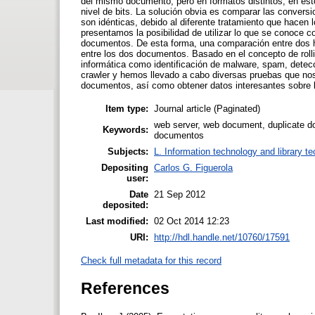
del mismo documento, pero en formatos distintos; en e
nivel de bits. La solución obvia es comparar las conver
son idénticas, debido al diferente tratamiento que hacen
presentamos la posibilidad de utilizar lo que se conoce c
documentos. De esta forma, una comparación entre dos hu
entre los dos documentos. Basado en el concepto de rolli
informática como identificación de malware, spam, detec
crawler y hemos llevado a cabo diversas pruebas que nos 
documentos, así como obtener datos interesantes sobre l
Item type:
Journal article (Paginated)
web server, web document, duplicate d
Keywords:
documentos
Subjects:
L. Information technology and library t
Depositing
Carlos G. Figuerola
user:
Date
21 Sep 2012
deposited:
Last modified:
02 Oct 2014 12:23
URI:
http://hdl.handle.net/10760/17591
Check full metadata for this record
References