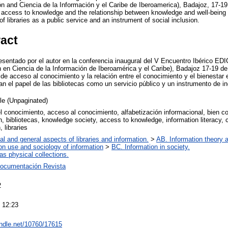
n and Ciencia de la Información y el Caribe de Iberoamerica), Badajoz, 17-1
 access to knowledge and the relationship between knowledge and well-being 
of libraries as a public service and an instrument of social inclusion.
ract
resentado por el autor en la conferencia inaugural del V Encuentro Ibérico ED
 en Ciencia de la Información de Iberoamérica y el Caribe), Badajoz 17-19 
de acceso al conocimiento y la relación entre el conocimiento y el bienestar 
n el papel de las bibliotecas como un servicio público y un instrumento de in
cle (Unpaginated)
 conocimiento, acceso al conocimiento, alfabetización informacional, bien c
n, bibliotecas, knowledge society, access to knowledge, information literacy,
, libraries
al and general aspects of libraries and information.
>
AB. Information theory a
on use and sociology of information
>
BC. Information in society.
 as physical collections.
ocumentación Revista
2
 12:23
andle.net/10760/17615