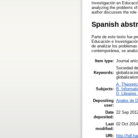
Investigación en Educació
analyzing the problems of
author discusses the role 
Spanish abst
Parte de este texto fue p
Educación e Investigación
de analizar los problemas 
contemporánea, se analiza
Item type:
Journal arti
Sociedad del
Keywords:
globalizació
globalization
A. Theoretic
Subjects:
B. Informati
D. Libraries
Depositing
Anales de D
user:
Date
22 Sep 201
deposited:
Last
02 Oct 2014
modified:
URI:
http://hdl.h