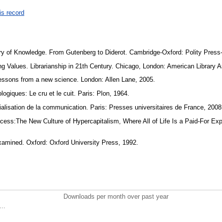
is record
ry of Knowledge. From Gutenberg to Diderot. Cambridge-Oxford: Polity Press
Values. Librarianship in 21th Century. Chicago, London: American Library A
ssons from a new science. London: Allen Lane, 2005.
iques: Le cru et le cuit. Paris: Plon, 1964.
isation de la communication. Paris: Presses universitaires de France, 200
cess:The New Culture of Hypercapitalism, Where All of Life Is a Paid-For Ex
xamined. Oxford: Oxford University Press, 1992.
Downloads per month over past year
..