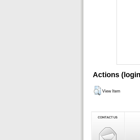
Actions (logi
View Item