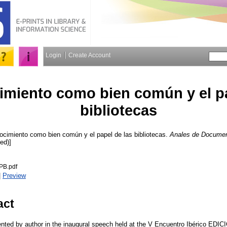
Login
Create Account
imiento como bien común y el pa
bibliotecas
ocimiento como bien común y el papel de las bibliotecas.
Anales de Documen
ed)]
PB.pdf
|
Preview
act
sented by author in the inaugural speech held at the V Encuentro Ibérico EDIC