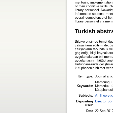
mentoring implementation p
of their cognitive skills 
library personnel. Nowada
information sources, mentor
overall competence of lib
library personnel via ment
Turkish abstr
Bilgiye erişimde temel ög
çalışanların eğitiminde, 
çalışanların farkındalık v
göç ettiği, bilgi kaynakla
uygulamalardan biri mento
uygulamasının kütüphaneler
Kütüphanesinde geliştiril
kütüphanenin hizmet veriml
Item type:
Journal arti
Mentoring, un
Keywords:
Mentorluk; ü
kütüphanesi
Subjects:
A. Theoretic
Depositing
Director S
user:
Date
22 Sep 201