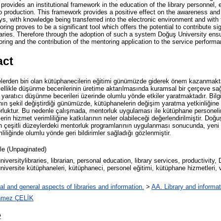
rovides an institutional framework in the education of the library personnel, 
into production. This framework provides a positive effect on the awareness and 
ys, with knowledge being transferred into the electronic environment and wit
ing proves to be a significant tool which offers the potential to contribute sig
raries. Therefore through the adoption of such a system Doğuş University ensu
oring and the contribution of the mentoring application to the service performan
act
elerden biri olan kütüphanecilerin eğitimi günümüzde giderek önem kazanmak
özellikle düşünme becerilerinin üretime aktarılmasında kuramsal bir çerçeve s
e yaratıcı düşünme becerileri üzerinde olumlu yönde etkiler yaratmaktadır. Bilg
rının şekil değiştirdiği günümüzde, kütüphanelerin değişim yaratma yetkinliğin
rluktur. Bu nedenle çalışmada, mentorluk uygulaması ile kütüphane personelin
in hizmet verimliliğine katkılarının neler olabileceği değerlendirilmiştir. Doğu
en çeşitli düzeylerdeki mentorluk programlarının uygulanması sonucunda, yeni 
iliğinde olumlu yönde geri bildirimler sağladığı gözlenmiştir.
cle (Unpaginated)
iversitylibraries, librarian, personal education, library services, productivity, 
niversite kütüphaneleri, kütüphaneci, personel eğitimi, kütüphane hizmetleri, v
al and general aspects of libraries and information.
>
AA. Library and informat
önmez ÇELİK
2