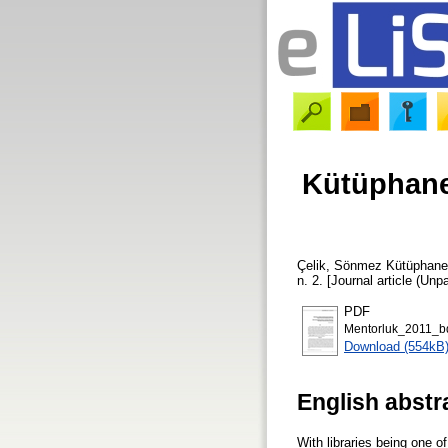
Kütüphane
Çelik, Sönmez
Kütüphanec
n. 2. [Journal article (Unp
PDF
Mentorluk_2011_b
Download (554kB
English abstr
With libraries being one of