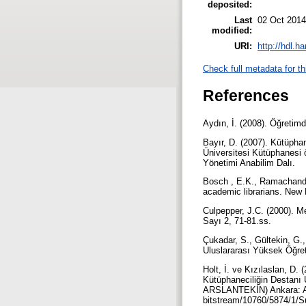
deposited:
Last
02 Oct 2014
modified:
URI:
http://hdl.h
Check full metadata for th
References
Aydın, İ. (2008). Öğreti
Bayır, D. (2007). Kütüpha
Üniversitesi Kütüphanesi 
Yönetimi Anabilim Dalı.
Bosch , E.K., Ramachandra
academic librarians. New
Culpepper, J.C. (2000). Me
Sayı 2, 71-81.ss.
Çukadar, S., Gültekin, G.,
Uluslararası Yüksek Öğret
Holt, İ. ve Kızılaslan, D.
Kütüphaneciliğin Destanı
ARSLANTEKİN) Ankara: Anka
bitstream/10760/5874/1/Su