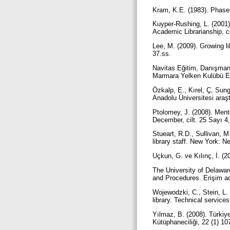
Kram, K.E. (1983). Phases
Kuyper-Rushing, L. (2001)
Academic Librarianship, ci
Lee, M. (2009). Growing li
37.ss.
Navitas Eğitim, Danışman
Marmara Yelken Kulübü Ere
Özkalp, E., Kırel, Ç, Sun
Anadolu Üniversitesi araşt
Ptolomey, J. (2008). Mento
December, cilt. 25 Sayı 4
Stueart, R.D., Sullivan, M
library staff. New York: 
Uçkun, G. ve Kılınç, İ. (
The University of Delawar
and Procedures. Erişim adr
Wojewodzki, C., Stein, L.
library. Technical services
Yılmaz, B. (2008). Türkiye
Kütüphaneciliği, 22 (1) 1