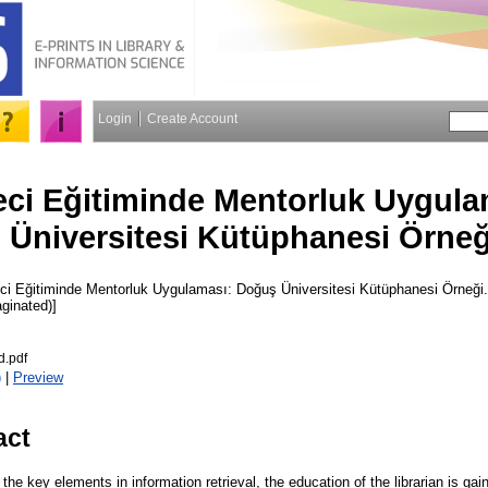
Login
Create Account
ci Eğitiminde Mentorluk Uygula
Üniversitesi Kütüphanesi Örneğ
i Eğitiminde Mentorluk Uygulaması: Doğuş Üniversitesi Kütüphanesi Örneği
aginated)]
d.pdf
)
|
Preview
act
 the key elements in information retrieval, the education of the librarian is ga