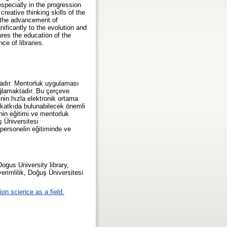
especially in the progression
creative thinking skills of the
h the advancement of
nificantly to the evolution and
res the education of the
ce of libraries.
tadır. Mentorluk uygulaması
ağlamaktadır. Bu çerçeve
inin hızla elektronik ortama
e katkıda bulunabilecek önemli
in eğitimi ve mentorluk
ş Üniversitesi
personelin eğitiminde ve
Dogus University library,
erimlilik, Doğuş Üniversitesi
ion science as a field.