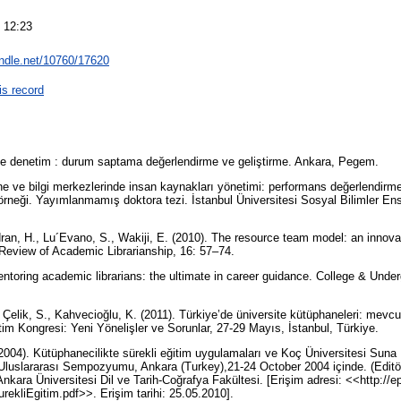
 12:23
andle.net/10760/17620
is record
mde denetim : durum saptama değerlendirme ve geliştirme. Ankara, Pegem.
ne ve bilgi merkezlerinde insan kaynakları yönetimi: performans değerlendirm
örneği. Yayımlanmamış doktora tezi. İstanbul Üniversitesi Sosyal Bilimler Ens
n, H., Lu´Evano, S., Wakiji, E. (2010). The resource team model: an innova
 Review of Academic Librarianship, 16: 57–74.
ntoring academic librarians: the ultimate in career guidance. College & Underg
 Çelik, S., Kahvecioğlu, K. (2011). Türkiye’de üniversite kütüphaneleri: mevc
im Kongresi: Yeni Yönelişler ve Sorunlar, 27-29 Mayıs, İstanbul, Türkiye.
 (2004). Kütüphanecilikte sürekli eğitim uygulamaları ve Koç Üniversitesi Suna
 Uluslararası Sempozyumu, Ankara (Turkey),21-24 October 2004 içinde. (Edit
ra Üniversitesi Dil ve Tarih-Coğrafya Fakültesi. [Erişim adresi: <<http://epri
rekliEgitim.pdf>>. Erişim tarihi: 25.05.2010].