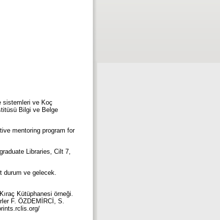
e sistemleri ve Koç
titüsü Bilgi ve Belge
tive mentoring program for
raduate Libraries, Cilt 7,
ut durum ve gelecek.
 Kıraç Kütüphanesi örneği.
örler F. ÖZDEMİRCİ, S.
nts.rclis.org/