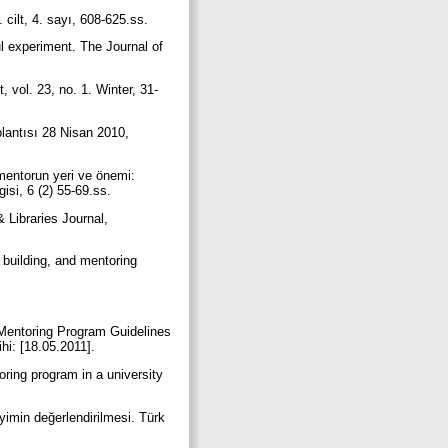
cilt, 4. sayı, 608-625.ss.
l experiment. The Journal of
 vol. 23, no. 1. Winter, 31-
lantısı 28 Nisan 2010,
mentorun yeri ve önemi:
gisi, 6 (2) 55-69.ss.
 Libraries Journal,
m building, and mentoring
 Mentoring Program Guidelines
ihi: [18.05.2011].
oring program in a university
yimin değerlendirilmesi. Türk