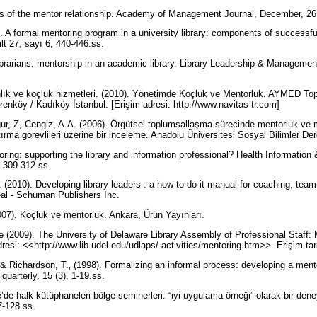
 of the mentor relationship. Academy of Management Journal, December, 26. 
. A formal mentoring program in a university library: components of successfu
lt 27, sayı 6, 440-446.ss.
brarians: mentorship in an academic library. Library Leadership & Management,
lık ve koçluk hizmetleri. (2010). Yönetimde Koçluk ve Mentorluk. AYMED Top
nköy / Kadıköy-İstanbul. [Erişim adresi: http://www.navitas-tr.com]
gur, Z, Cengiz, A.A. (2006). Örgütsel toplumsallaşma sürecinde mentorluk ve 
ırma görevlileri üzerine bir inceleme. Anadolu Üniversitesi Sosyal Bilimler Der
ring: supporting the library and information professional? Health Information &
, 309-312.ss.
. (2010). Developing library leaders : a how to do it manual for coaching, tea
Neal - Schuman Publishers Inc.
2007). Koçluk ve mentorluk. Ankara, Ürün Yayınları.
e (2009). The University of Delaware Library Assembly of Professional Staff:
esi: <<http://www.lib.udel.edu/udlaps/ activities/mentoring.htm>>. Erişim tar
 & Richardson, T.‚ (1998). Formalizing an informal process: developing a ment
 quarterly, 15 (3), 1-19.ss.
’de halk kütüphaneleri bölge seminerleri: “iyi uygulama örneği” olarak bir dene
07-128.ss.