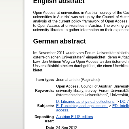
English abstract
Open Access at universities in Austria - survey of the Co
universities in Austria" was set up by the Council of Aus
analysis of the current policy framework of Open Access a
to Open Access at universities in Austria. The working gro
university libraries to gather information on their experi
German abstract
Im November 2011 wurde vom Forum Universitätsbiblioth
österreichischen Universitäten" eingerichtet, deren Au
bzw. den Grünen Weg zu Open Access an den österreichis
Universitätsbibliotheken durchgeführt, die einen Überbli
bietet.
Item type:
Journal article (Paginated)
Open Access, Council of Austrian University
Keywords:
university library, survey, Forum Universit
österreichischen Universitäten", Universität
D. Libraries as physical collections.
>
DD. A
Subjects:
E. Publishing and legal issues.
>
ED. Intell
access.
Depositing
Austrian E-LIS editors
user:
Date
24 Sep 2012