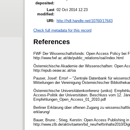
deposited:
Last
02 Oct 2014 12:23
modified:
URI:
http://hdl.handle.net/10760/17643
Check full metadata for this record
References
FWF Der Wissenschaftsfonds: Open Access Policy bei F
http://www.fwf.ac.at/de/public_relations/oai/index.html
Österreichische Akademie der Wissenschaften: Open Acce
http://epub.oeaw.ac.at/oa
Pauser, Josef: Error! – "Zentrale Datenbank für wissensch
Mitteilungen der Vereinigung Österreichischer Bibliotheka
Österreichische Universitätenkonferenz (uniko): Empfehl
Access-Politik der Universitäten. Beschluss vom 12. Jänn
Empfehlungen_Open_Access_01_2010.pdf
Berliner Erklärung über offenen Zugang zu wissenschaftli
erklarung/
Bauer, Bruno ; Stieg, Kerstin: Open Access Publishing in 
http://www.zlb.de/aktivitaeten/bd_neu/heftinhalte2010/Di