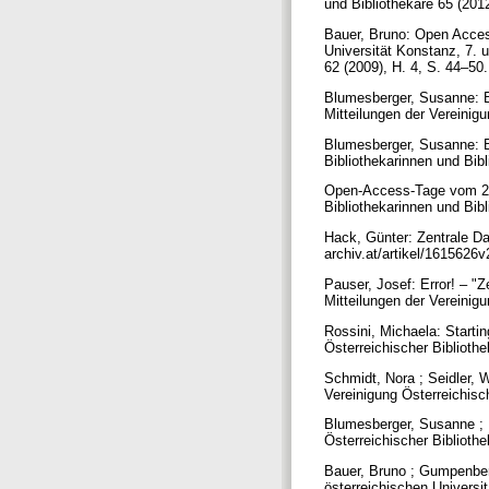
und Bibliothekare 65 (201
Bauer, Bruno: Open Acces
Universität Konstanz, 7. u
62 (2009), H. 4, S. 44–50
Blumesberger, Susanne: B
Mitteilungen der Vereinigu
Blumesberger, Susanne: Be
Bibliothekarinnen und Bib
Open-Access-Tage vom 26. 
Bibliothekarinnen und Bib
Hack, Günter: Zentrale Da
archiv.at/artikel/1615626
Pauser, Josef: Error! – "
Mitteilungen der Vereinig
Rossini, Michaela: Startin
Österreichischer Biblioth
Schmidt, Nora ; Seidler, 
Vereinigung Österreichisc
Blumesberger, Susanne ; M
Österreichischer Biblioth
Bauer, Bruno ; Gumpenberg
österreichischen Universi