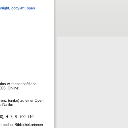
yright, copyleft, open
n das wissenschaftliche
003. Online:
renz (uniko) zu einer Open
ad/Uniko-
10), H. 7, S. 700–710.
chischer Bibliothekarinnen