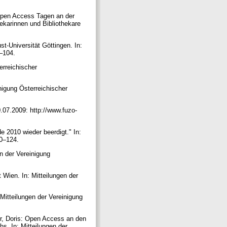
 Open Access Tagen an der
hekarinnen und Bibliothekare
-Universität Göttingen. In:
7–104.
erreichischer
nigung Österreichischer
.07.2009: http://www.fuzo-
e 2010 wieder beerdigt." In:
120–124.
en der Vereinigung
 Wien. In: Mitteilungen der
Mitteilungen der Vereinigung
er, Doris: Open Access an den
s. In: Mitteilungen der