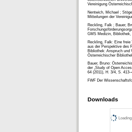
Vereinigung Österreichisc
Nentwich, Michael ; Stöge
Mitteilungen der Vereinig
Reckling, Falk ; Bauer, B
Forschungsförderungsorga
GMS Medizin, Bibliothek, 
Reckling, Falk: Eine frei
aus der Perspektive des F
Bibliothek: Anspruch und W
Österreichischer Biblioth
Bauer, Bruno: Österreich
der „Study of Open Access
64 (2011), H. 3/4, S. 413
FWF Der Wissenschaftsfond
Downloads
Loading.