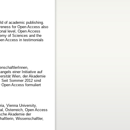
eld of academic publishing.
reness for Open Access also
tional level, Open Access
ademy of Sciences and the
pen Access in testimonials
enschaftlerInnen,
gels einer Initiative auf
ersität Wien, der Akademie
. Seit Sommer 2012 sind
r Open Access formuliert
ia, Vienna University,
ial, Österreich, Open Access
ische Akademie der
ftlerin, Wissenschaftler,