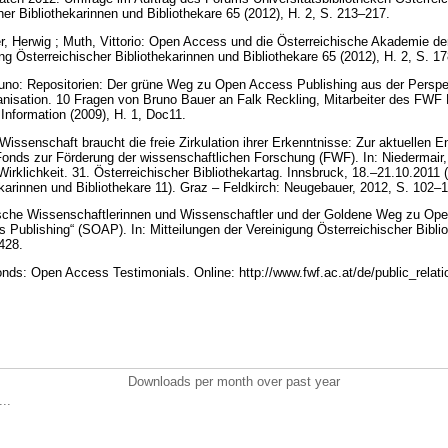
her Bibliothekarinnen und Bibliothekare 65 (2012), H. 2, S. 213–217.
r, Herwig ; Muth, Vittorio: Open Access und die Österreichische Akademie de
ung Österreichischer Bibliothekarinnen und Bibliothekare 65 (2012), H. 2, S. 
runo: Repositorien: Der grüne Weg zu Open Access Publishing aus der Perspe
nisation. 10 Fragen von Bruno Bauer an Falk Reckling, Mitarbeiter des FWF 
Information (2009), H. 1, Doc11.
e Wissenschaft braucht die freie Zirkulation ihrer Erkenntnisse: Zur aktuelle
onds zur Förderung der wissenschaftlichen Forschung (FWF). In: Niedermair,
irklichkeit. 31. Österreichischer Bibliothekartag. Innsbruck, 18.–21.10.2011 
ekarinnen und Bibliothekare 11). Graz – Feldkirch: Neugebauer, 2012, S. 102–
ische Wissenschaftlerinnen und Wissenschaftler und der Goldene Weg zu Op
 Publishing“ (SOAP). In: Mitteilungen der Vereinigung Österreichischer Bibli
–428.
s: Open Access Testimonials. Online: http://www.fwf.ac.at/de/public_relati
Downloads per month over past year
..