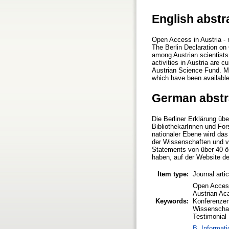
English abstr
Open Access in Austria - 
The Berlin Declaration o
among Austrian scientists,
activities in Austria are 
Austrian Science Fund. Mo
which have been available
German abstr
Die Berliner Erklärung üb
BibliothekarInnen und For
nationaler Ebene wird da
der Wissenschaften und v
Statements von über 40 ös
haben, auf der Website d
Item type:
Journal arti
Open Access
Austrian Ac
Keywords:
Konferenzen
Wissenschaf
Testimonial
B. Informati