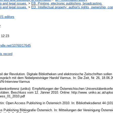
g and legal issues.
>
EB. Printing, electronic publishing, broadcasting.
g and legal issues.
>
ED. Intellectual property: author's rights, ownership, cop
IS editors
2
 12:23
andle.net/10760/17645
is record
l der Revolution. Digitale Bibliotheken und elektronische Zeitschriften solle
espräch mit dem Nobelpreisträger Harold Varmus. In: Die Zeit, Nr. 26, 18.06.2
26/N-Interview-Varmus
ätenkonferenz (uniko): Empfehlungen der Österreichischen Universitätenkonfe
sitäten. Beschluss vom 12. Jänner 2010. Online: http://www. uniko.ac.at/uplo
ess_01_2010.pdf
stin: Open Access Publishing in Österreich 2010. In: Bibliotheksdienst 44 (10
Publishing Bibliografie Österreich. In: Mitteilungen der Vereinigung Österrei