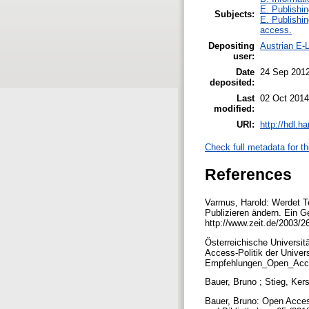
E. Publishin
Subjects:
E. Publishin
access.
Depositing
Austrian E-L
user:
Date
24 Sep 201
deposited:
Last
02 Oct 2014
modified:
URI:
http://hdl.h
Check full metadata for th
References
Varmus, Harold: Werdet Tei
Publizieren ändern. Ein G
http://www.zeit.de/2003/
Österreichische Universit
Access-Politik der Univer
Empfehlungen_Open_Acc
Bauer, Bruno ; Stieg, Ker
Bauer, Bruno: Open Access 