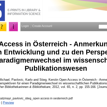
Login
Create Account
Access in Österreich - Anmerku
n Entwicklung und zu den Perspe
aradigmenwechsel im wissensch
Publikationswesen
Michael
,
Pavlovic, Karlo
and
Stieg, Kerstin
Open Access in Österreich - Anme
erspektiven für einen Paradigmenwechsel im wissenschaftlichen Publikatio
her Bibliothekarinnen & Bibliothekare
, 2012, vol. 65, n. 2, pp. 155-166. [Journa
atzmayr_pavlovic_stieg_open access in oesterreich.pdf
)
|
Preview