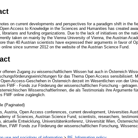
act
notes on current developments and perspectives for a paradigm shift in the fi
n Open Access to Knowledge in the Sciences and Humanities has created awa
 librarians and funding organizations. Due to the lack of initiatives on the na
currently taken on mainly by the Vienna University of Vienna, the Austrian Ac
re than 40 Austrian scientists have expressed their arguments in favor of O
 online since summer 2012 on the website of the Austrian Science Fund.
act
er offenen Zugang zu wissenschaftlichem Wissen hat auch in Österreich Wiss
schungsförderungseinrichtungen für das Thema Open Access sensibilisiert. Man
s Open-Access-Geschehen in Österreich derzeit im Wesentlichen von der Univ
om FWF - Fonds zur Förderung der wissenschaftlichen Forschung - getragen
terreichischen WissenschaftlerInnen, die als Testimonials ihre Argumente fü
es FWF online zugänglich.
cle (Paginated)
, Austria, Open Access conferences, current development, Universities Austr
ademy of Sciences, Austrian Science Fund, scientists, researchers, testimon
, aktuelle Entwicklung, Universitätenkonferenz, Universität Wien, Österreich
ten, FWF Fonds zur Förderung der wissenschaftlichen Forschung, Wissenscha
on use and sociology of information
>
BF. Information policy