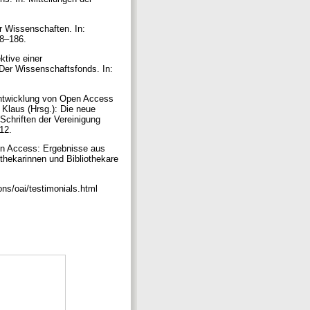
r Wissenschaften. In:
178–186.
ktive einer
Der Wissenschaftsfonds. In:
n Entwicklung von Open Access
 Klaus (Hrsg.): Die neue
(Schriften der Vereinigung
112.
en Access: Ergebnisse aus
othekarinnen und Bibliothekare
ons/oai/testimonials.html