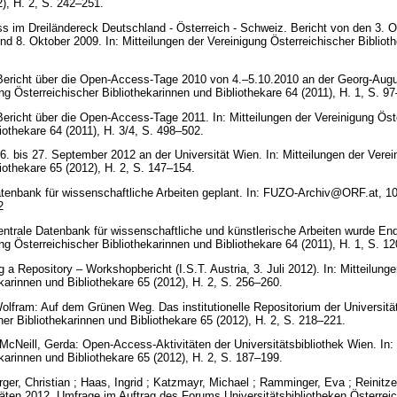
2), H. 2, S. 242–251.
s im Dreiländereck Deutschland - Österreich - Schweiz. Bericht von den 3.
nd 8. Oktober 2009. In: Mitteilungen der Vereinigung Österreichischer Bibliot
.
ericht über die Open-Access-Tage 2010 von 4.–5.10.2010 an der Georg-August
ng Österreichischer Bibliothekarinnen und Bibliothekare 64 (2011), H. 1, S. 9
richt über die Open-Access-Tage 2011. In: Mitteilungen der Vereinigung Öst
liothekare 64 (2011), H. 3/4, S. 498–502.
bis 27. September 2012 an der Universität Wien. In: Mitteilungen der Verei
liothekare 65 (2012), H. 2, S. 147–154.
tenbank für wissenschaftliche Arbeiten geplant. In: FUZO-Archiv@ORF.at, 10
v2
Zentrale Datenbank für wissenschaftliche und künstlerische Arbeiten wurde End
ung Österreichischer Bibliothekarinnen und Bibliothekare 64 (2011), H. 1, S. 
g a Repository – Workshopbericht (I.S.T. Austria, 3. Juli 2012). In: Mitteilung
ekarinnen und Bibliothekare 65 (2012), H. 2, S. 256–260.
Wolfram: Auf dem Grünen Weg. Das institutionelle Repositorium der Universität
her Bibliothekarinnen und Bibliothekare 65 (2012), H. 2, S. 218–221.
cNeill, Gerda: Open-Access-Aktivitäten der Universitätsbibliothek Wien. In: 
ekarinnen und Bibliothekare 65 (2012), H. 2, S. 187–199.
er, Christian ; Haas, Ingrid ; Katzmayr, Michael ; Ramminger, Eva ; Reinitz
täten 2012. Umfrage im Auftrag des Forums Universitätsbibliotheken Österreich