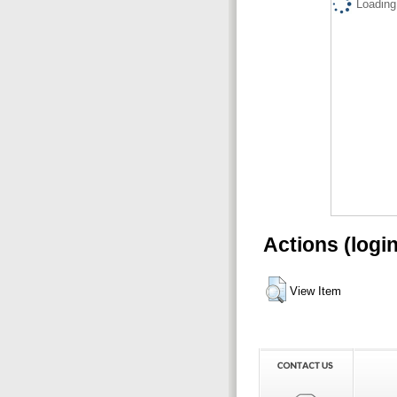
Loading.
Actions (logi
View Item