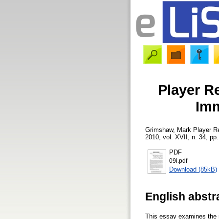
Player R
Imm
Grimshaw, Mark
Player Re
2010, vol. XVII, n. 34, pp.
PDF
09i.pdf
Download (85kB)
English abstr
This essay examines the 