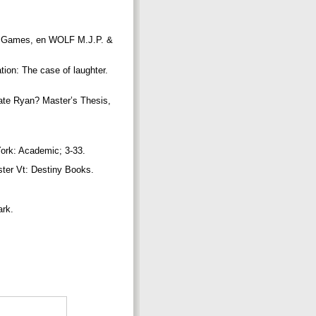
o Games, en WOLF M.J.P. &
on: The case of laughter.
ate Ryan? Master’s Thesis,
ork: Academic; 3-33.
ter Vt: Destiny Books.
ark.