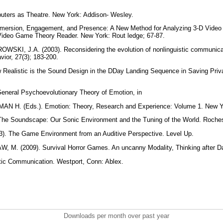
uters as Theatre. New York: Addison- Wesley.
ersion, Engagement, and Presence: A New Method for Analyzing 3-D Vide
ideo Game Theory Reader. New York: Rout ledge; 67-87.
I, J.A. (2003). Reconsidering the evolution of nonlinguistic communicati
vior, 27(3); 183-200.
 Realistic is the Sound Design in the DDay Landing Sequence in Saving Priv
eneral Psychoevolutionary Theory of Emotion, in
 H. (Eds.). Emotion: Theory, Research and Experience: Volume 1. New Y
e Soundscape: Our Sonic Environment and the Tuning of the World. Roches
 The Game Environment from an Auditive Perspective. Level Up.
M. (2009). Survival Horror Games. An uncanny Modality, Thinking after D
tic Communication. Westport, Conn: Ablex.
Downloads per month over past year