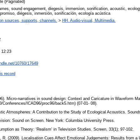
cle (Paginated)
mes, sound engagement, diegesis, immersion, sonification, acoustic, ecolog
romiso, diégesis, inmersión, sonificación, ecología acústica
on sources, supports, channels.
>
HH. Audio-visual, Multimedia.
2
 12:23
andle.net/10760/17649
is record
). Micro-narratives in sound design: Context and Caricature in Waveform Man
0/Conferences/ICAD96/proc96/back5.htm) (07-01- 08).
ic Atmospheres: A Contribution to the Study of Ecological Acoustics. Sound
vision: Sound on Screen. New York: Columbia University Press.
ption as Theory: ‘Realism’ in Television Studies. Screen, 33(1); 97-102.
. (2009). Localisation Cues Affect Emotional Judgements: Results from a 