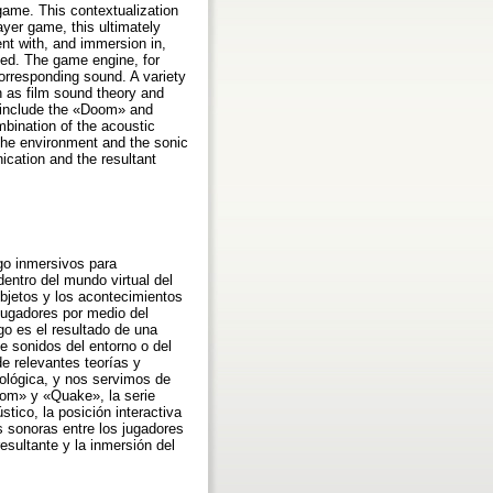
e game. This contextualization
ayer game, this ultimately
t with, and immersion in,
ated. The game engine, for
orresponding sound. A variety
h as film sound theory and
s include the «Doom» and
bination of the acoustic
 the environment and the sonic
ication and the resultant
ego inmersivos para
dentro del mundo virtual del
bjetos y los acontecimientos
jugadores por medio del
go es el resultado de una
e sonidos del entorno o del
e relevantes teorías y
dológica, y nos servimos de
oom» y «Quake», la serie
tico, la posición interactiva
s sonoras entre los jugadores
esultante y la inmersión del