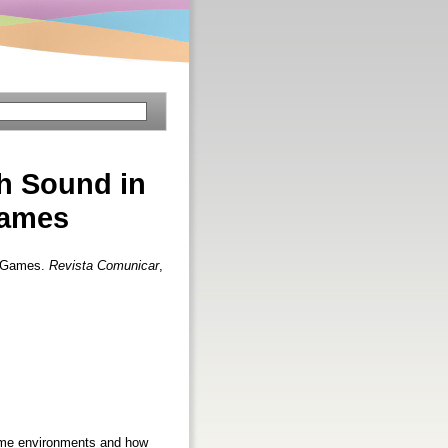
h Sound in
Games
r Games.
Revista Comunicar
,
ame environments and how