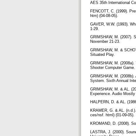
AES 35th International C
FENCOTT, C. (1999). Pres
htm) (04-08-05).
GAVER, W.W. (1993). What 
1-29.
GRIMSHAW, M. (2007). Sou
November 21-23.
GRIMSHAW, M. & SCHOTT, G
Situated Play.
GRIMSHAW, M. (2008a). Th
Shooter Computer Game.
GRIMSHAW, M. (2008b). Au
System. Sixth Annual Int
GRIMSHAW, M. & AL. (2008
Experience. Audio Mostly
HALPERN, D. & AL. (1986)
KRAMER, G. & AL. (n.d.). 
ces/nsf. html) (01-09-05).
KROMAND, D. (2008). Soun
LASTRA, J. (2000). Sound