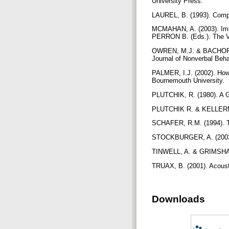
University Press.
LAUREL, B. (1993). Comp
MCMAHAN, A. (2003). Imm
PERRON B. (Eds.). The V
OWREN, M.J. & BACHOROWSK
Journal of Nonverbal Beha
PALMER, I.J. (2002). How
Bournemouth University.
PLUTCHIK, R. (1980). A G
PLUTCHIK R. & KELLERMAN
SCHAFER, R.M. (1994). Th
STOCKBURGER, A. (2003).
TINWELL, A. & GRIMSHAW, 
TRUAX, B. (2001). Acous
Downloads