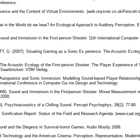
onference.
ence and the Content of Virtual Environments. (web.onyxnet.co.uk/Fencott-o
in the World do we hear? An Ecological Approach to Auditory Perception. Ec
nd and Immersion in the First-person Shooter. 11th International Compute
. (2007). Situating Gaming as a Sonic Ex perience: The Acoustic Ecology
e Acoustic Ecology of the First-person Shooter: The Player Experience of S
 Saarbrücken: VDM Verlag.
topoiesis and Sonic Immersion: Modelling Sound-based Player Relationship
ernational Conference in Computer Ga me Design and Technology.
). Sound and Immersion in the Firstperson Shooter: Mixed Measurement of 
 2008.
. Psychoacoustics of a Chilling Sound. Percept Psychophys, 39(2); 77-80.
Sonification Report: Status of the Field and Research Agenda. (www.icad.or
d and the Diegesis in Survival-horror Games. Audio Mostly 2008.
 Technology and the American Cinema: Perception, Representation, Moderni