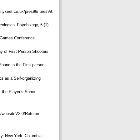
nyxnet.co.uk/pres99/ pres99.
ological Psychology, 5 (1);
r Games Conference.
 of First Person Shooters.
ound in the First-person
s as a Self-organizing
the Player’s Sonic
g/websiteV2.0/Referen
ty. New York: Columbia