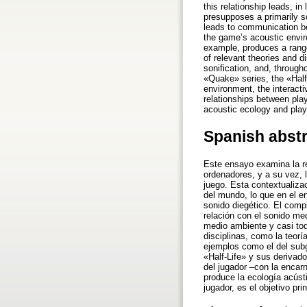
this relationship leads, in
presupposes a primarily so
leads to communication b
the game’s acoustic enviro
example, produces a range
of relevant theories and d
sonification, and, throug
«Quake» series, the «Half
environment, the interacti
relationships between pla
acoustic ecology and play
Spanish abst
Este ensayo examina la re
ordenadores, y a su vez, l
juego. Esta contextualiza
del mundo, lo que en el e
sonido diegético. El comp
relación con el sonido me
medio ambiente y casi tod
disciplinas, como la teorí
ejemplos como el del subg
«Half-Life» y sus derivad
del jugador –con la encar
produce la ecología acúst
jugador, es el objetivo pri