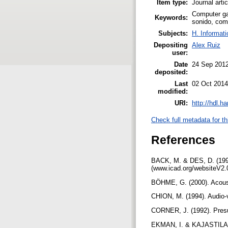
Item type:
Journal arti
Computer ga
Keywords:
sonido, comp
Subjects:
H. Informati
Depositing
Alex Ruiz
user:
Date
24 Sep 201
deposited:
Last
02 Oct 2014
modified:
URI:
http://hdl.h
Check full metadata for th
References
BACK, M. & DES, D. (1996
(www.icad.org/websiteV2.
BÖHME, G. (2000). Acoust
CHION, M. (1994). Audio-
CORNER, J. (1992). Presum
EKMAN, I. & KAJASTILA, R