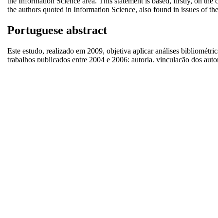
the Information Science area. This statement is based, firstly, on the 
the authors quoted in Information Science, also found in issues of th
Portuguese abstract
Este estudo, realizado em 2009, objetiva aplicar análises bibliomét
trabalhos publicados entre 2004 e 2006: autoria, vinculação dos autor
idioma e ano. Os dados foram analisados à luz de seis correntes teó
Ciência da Informação. A análise dos dados indicou a existência de
Tal afirmação apoia-se, primeiro, na categorização das correntes teó
Ciência da Informação e que também foram identificados nos fascícu
Item type:
Journal article (Paginated)
Keywords:
Correntes teóricas da ciência da informação; Arq
Subjects:
B. Information use and sociology of information
Depositing user:
Miguel Angel Márdero Arellano
Date deposited:
27 Sep 2012
Last modified:
02 Oct 2014 12:23
URI:
http://hdl.handle.net/10760/17684
Check full metadata for this record