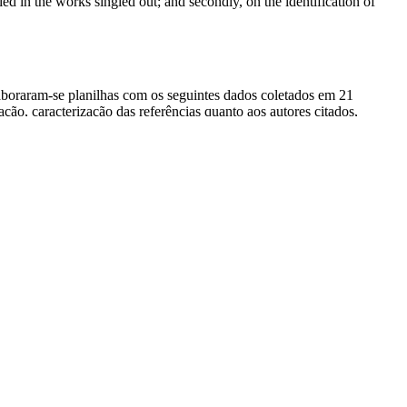
fied in the works singled out; and secondly, on the identification of
laboraram-se planilhas com os seguintes dados coletados em 21
ação, caracterização das referências quanto aos autores citados,
onhecimento produzido na área de Arquivologia com o da área da
ia com o conhecimento gerado pela área da Ciência da Informação.
os selecionados; e, segundo, na identificação dos autores citados na
rrents; Archive & Administration; Archive