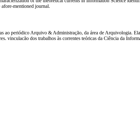
characterization of the theoretical currents in Information Science identi
e afore-mentioned journal.
ricas ao periódico Arquivo & Administração, da área de Arquivologia. E
es, vinculação dos trabalhos às correntes teóricas da Ciência da Inform
ricas da Ciência da Informação, buscando-se identificar a relação do c
 uma estreita relação do conhecimento produzido na área de Arquivolog
ricas da Ciência da Informação que puderam ser identificadas nos trabalh
los do periódico analisado.
uivo & administração; Arquivologia; Information Science theoretical cu
>
BB. Bibliometric methods