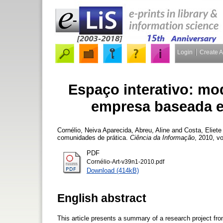
Login
Create 
Espaço interativo: mo
empresa baseada e
Cornélio, Neiva Aparecida
,
Abreu, Aline
and
Costa, Eliete
comunidades de prática.
Ciência da Informação
, 2010, vo
PDF
Cornélio-Art-v39n1-2010.pdf
Download (414kB)
English abstract
This article presents a summary of a research project f