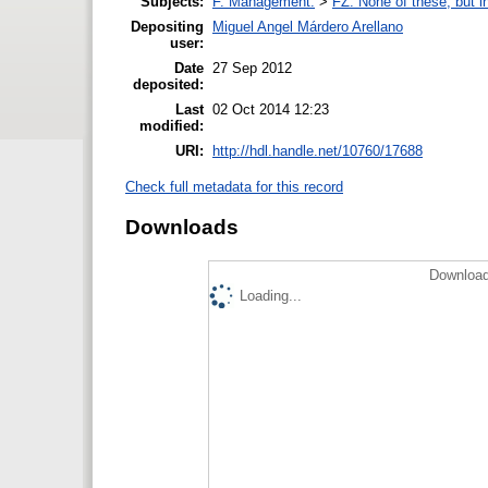
Subjects:
F. Management.
>
FZ. None of these, but in
Depositing
Miguel Angel Márdero Arellano
user:
Date
27 Sep 2012
deposited:
Last
02 Oct 2014 12:23
modified:
URI:
http://hdl.handle.net/10760/17688
Check full metadata for this record
Downloads
Download
Loading...