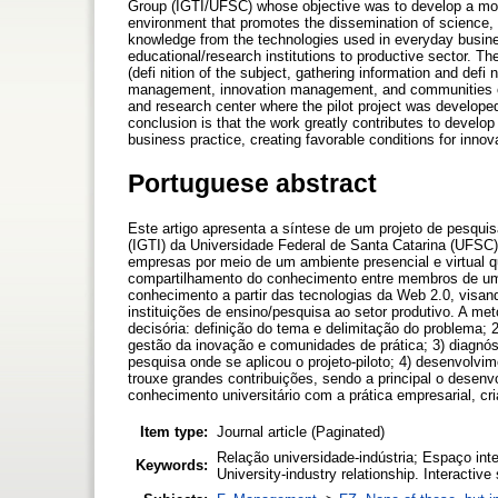
Group (IGTI/UFSC) whose objective was to develop a mode
environment that promotes the dissemination of science,
knowledge from the technologies used in everyday busine
educational/research institutions to productive sector. T
(defi nition of the subject, gathering information and defi
management, innovation management, and communities of p
and research center where the pilot project was developed
conclusion is that the work greatly contributes to develo
business practice, creating favorable conditions for innov
Portuguese abstract
Este artigo apresenta a síntese de um projeto de pesqu
(IGTI) da Universidade Federal de Santa Catarina (UFSC)
empresas por meio de um ambiente presencial e virtual q
compartilhamento do conhecimento entre membros de um
conhecimento a partir das tecnologias da Web 2.0, visa
instituições de ensino/pesquisa ao setor produtivo. A m
decisória: definição do tema e delimitação do problema; 2
gestão da inovação e comunidades de prática; 3) diagnós
pesquisa onde se aplicou o projeto-piloto; 4) desenvolvim
trouxe grandes contribuições, sendo a principal o dese
conhecimento universitário com a prática empresarial, cr
Item type:
Journal article (Paginated)
Relação universidade-indústria; Espaço in
Keywords:
University-industry relationship. Interact